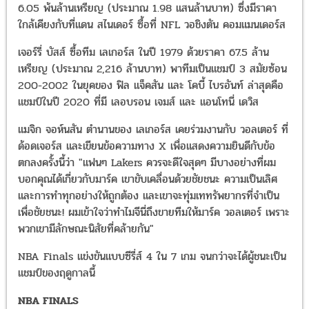
6.05 พ้นล้านเหรียญ (ประมาณ 1.98 แสนล้านบาท) ซึ่งมีราคา
ใกล้เคียงกับที่แดน สไนเดอร์ ซื้อที่ NFL วอชิงตัน คอมแมนเดอร์ส
เจอร์รี่ บัสส์ ซื้อทีม เลเกอร์ส ในปี 1979 ด้วยราคา 67.5 ล้าน
เหรียญ (ประมาณ 2,216 ล้านบาท) พาทีมเป็นแชมป์ 3 สมัยซ้อน
200-2002 ในยุคของ ฟิล แจ็คสัน และ โคบี้ ไบรอันท์ ล่าสุดคือ
แชมป์ในปี 2020 ที่มี เลอบรอน เจมส์ และ แอนโทนี่ เดวิส
แมจิก จอห์นสัน ตำนานของ เลเกอร์ส เคยร่วมงานกับ วอลเตอร์ ที่
ด้อดเจอร์ส และเขียนข้อความทาง X เพื่อแสดงความยินดีกับข้อ
ตกลงครั้งนี้ว่า "แฟนๆ Lakers ควรจะดีใจสุดๆ มีบางอย่างที่ผม
บอกคุณได้เกี่ยวกับมาร์ค เขาขับเคลื่อนด้วยชัยชนะ ความเป็นเลิศ
และการทำทุกอย่างให้ถูกต้อง และเขาจะทุ่มเททรัพยากรที่จำเป็น
เพื่อชัยชนะ! ผมเข้าใจว่าทำไมจีนี่ถึงขายทีมให้มาร์ค วอลเตอร์ เพราะ
พวกเขามีลักษณะนิสัยที่คล้ายกัน"
NBA Finals แข่งขันแบบซีรี่ส์ 4 ใน 7 เกม จนกว่าจะได้ผู้ชนะเป็น
แชมป์ของฤดูกาลนี้
NBA FINALS