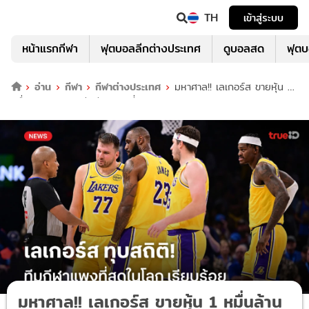
TH
เข้าสู่ระบบ
หน้าแรกกีฬา
ฟุตบอลลีกต่างประเทศ
ดูบอลสด
ฟุต
อ่าน
กีฬา
กีฬาต่างประเทศ
มหาศาล!! เลเกอร์ส ขายหุ้น 1
หมื่นล้าน ทุบสถิติทีมกีฬาแพงที่สุดในโลก
มหาศาล!! เลเกอร์ส ขายหุ้น 1 หมื่นล้าน