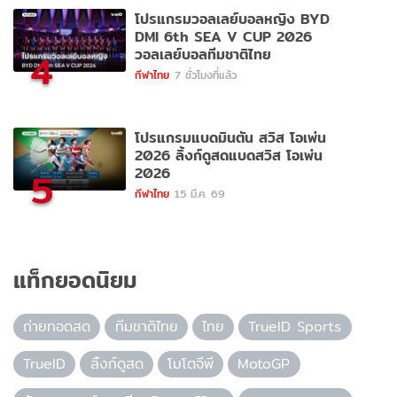
โปรแกรมวอลเลย์บอลหญิง BYD
DMI 6th SEA V CUP 2026
วอลเลย์บอลทีมชาติไทย
4
กีฬาไทย
7 ชั่วโมงที่แล้ว
โปรแกรมแบดมินตัน สวิส โอเพ่น
2026 ลิ้งก์ดูสดแบดสวิส โอเพ่น
2026
5
กีฬาไทย
15 มี.ค. 69
แท็กยอดนิยม
ถ่ายทอดสด
ทีมชาติไทย
ไทย
TrueID Sports
TrueID
ลิ้งก์ดูสด
โมโตจีพี
MotoGP