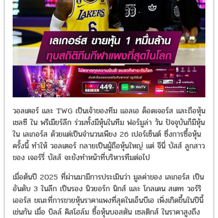
วอลเตอร์ และ TWG เป็นเจ้าของทีม แอลเอ ด็อดเจอร์ส และถือหุ้น
เชลซี ใน พรีเมียร์ลีก ร่วมทั้งมีหุ้นในทีม ฟอร์มูล่า วัน ปัจจุบันก็มีหุ้น
ใน เลเกอร์ส ด้วยแต่เป็นจำนวนเพียง 26 เปอร์เซ็นต์ ซึ่งการซื้อหุ้น
ครั้งนี้ ทำให้ วอลเตอร์ กลายเป็นผู้ถือหุ้นใหญ่ แต่ จีนี่ บัสส์ ลูกสาว
ของ เจอร์รี่ บัสส์ จะยังทำหน้าที่บริหารทีมต่อไป
เมื่อต้นปี 2025 ที่ผ่านมามีการประเมินว่า มูลค่าของ เลเกอร์ส เป็น
อันดับ 3 ในลีก เป็นรอง นิวยอร์ก นิกส์ และ โกลเดน สเตท วอร์ริ
เออร์ส ขณะที่การขายหุ้นราคาแพงที่สุดในเอ็นบีเอ เพิ่งเกิดขึ้นในปีนี้
เช่นกัน เมื่อ บิลล์ คิสโฮล์ม ซื้อหุ้นบอสตัน เซลติกส์ ในราคาสูงถึง