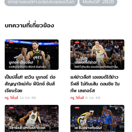
จักรยานยนต์ทางเรียบชิงแชมป์โลก
MotoGP 2026
บทความที่เกี่ยวข้อง
เป็นปลื้ม!! เดวิน บูเกอร์ ต่อ
แค่ข่าวลือ!! เอเยนต์โต้ข่าว
สัญญาใหม่กับ ฟีนิกซ์ ซันส์
รีฟส์ ไม่กินเส้น ดอนซิช ใน
เรียบร้อย
ทัพ เลเกอร์ส
ทรู วิชั่นส์
14 ก.ค. 68
ทรู วิชั่นส์
6 ก.ค. 68