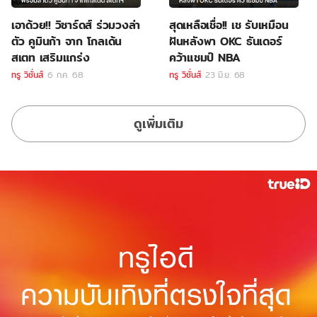
เอาด้วย!! วิซาร์ดส์ ร่วมวงล่า
สุดเหลือเชื่อ!! เช รับเหมือน
ตัว คูมินก้า จาก โกลเด้น
ฝันหลังพา OKC ธันเดอร์
สเตท เสริมแกร่ง
คว้าแชมป์ NBA
ทรู วิชั่นส์
6 ก.ค. 68
ทรู วิชั่นส์
23 มิ.ย. 68
ดูเพิ่มเติม