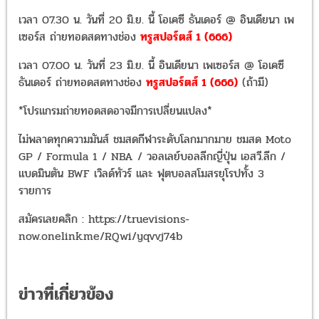
เวลา 07.30 น. วันที่ 20 มิ.ย. นี้ โอเคซี ธันเดอร์ @ อินเดียนา เพ
เซอร์ส ถ่ายทอดสดทางช่อง
ทรูสปอร์ตส์ 1 (666)
เวลา 07.00 น. วันที่ 23 มิ.ย. นี้ อินเดียนา เพเซอร์ส @ โอเคซี
ธันเดอร์ ถ่ายทอดสดทางช่อง
ทรูสปอร์ตส์ 1 (666)
(ถ้ามี)
*โปรแกรมถ่ายทอดสดอาจมีการเปลี่ยนแปลง*
ไม่พลาดทุกความมันส์ ชมสดกีฬาระดับโลกมากมาย ชมสด Moto
GP / Formula 1 / NBA / วอลเลย์บอลลีกญี่ปุ่น เอสวี.ลีก /
แบดมินตัน BWF เวิลด์ทัวร์ และ ฟุตบอลสโมสรยุโรปทั้ง 3
รายการ
สมัครเลยคลิก : https://truevisions-
now.onelink.me/RQwi/yqvvj74b
ข่าวที่เกี่ยวข้อง