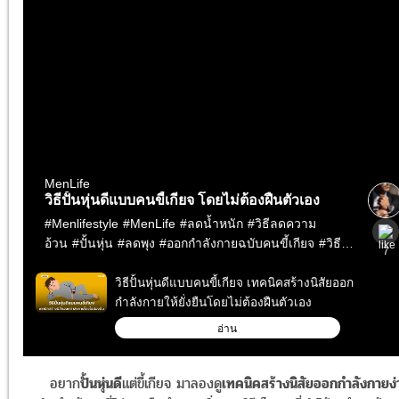
อยาก
ปั้นหุ่นดี
แต่ขี้เกียจ มาลองดู
เทคนิคสร้างนิสัยออกกำลังกายง่