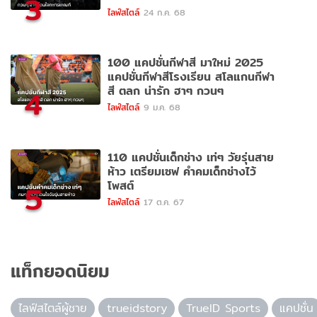
3
ไลฟ์สไตล์
24 ก.ค. 68
100 แคปชั่นกีฬาสี มาใหม่ 2025
แคปชั่นกีฬาสีโรงเรียน สโลแกนกีฬา
สี ตลก น่ารัก ฮาๆ กวนๆ
4
ไลฟ์สไตล์
9 ม.ค. 68
110 แคปชั่นเด็กช่าง เท่ๆ วัยรุ่นสาย
ห้าว เตรียมเซฟ คำคมเด็กช่างไว้
โพสต์
5
ไลฟ์สไตล์
17 ต.ค. 67
แท็กยอดนิยม
ไลฟ์สไตล์ผู้ชาย
trueidstory
TrueID Sports
แคปชั่น