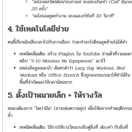
“หลังกดสวิตช์ต้มน้ำชงกาแฟ จะเขย่งส้นเท้า (Calf Raise
20 ครั้ง”
“หลังถอดชุดทำงาน จะแพลงก์ทันที 30 วินาที”
4. ใช้เทคโนโลยีช่วย
คนขี้เกียจมักเสียเวลาไปกับการเลือก ว่าจะทำอะไรดีจนสุดท้ายไม่ได้ทำ
เทคนิคเพิ่มเติม: สร้าง Playlist ใน YouTube ส่วนตัวที่รวมเฉพ
คลิป "5-10 Minutes No Equipment" เอาไว้
แหล่งข้อมูลแนะนำ: ค้นหาคำว่า
Lazy Guy Workout, Bed
Workout
หรือ
Office Stretch
ซึ่งถูกออกแบบมาให้ทำได้ใน
พื้นที่จำกัดและใช้เวลาน้อยมาก
5. ตั้งเป้าหมายเล็ก + ให้รางวัล
สมองต้องการ "โดปามีน" (สารแห่งความสุข) เพื่อให้อยากทำพฤติกรรมน
ซ้ำ
เทคนิคเพิ่มเติม: ใช้การให้รางวัลแบบจับคู่สิ่งที่
ต้องทำ
กับสิ่งที่