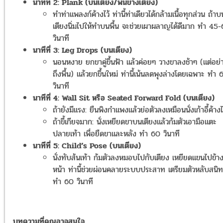
นาทีที่ 2: Plank (บนเตียง/พื้นข้างเตียง)
ทำท่าแพลงก์ค้างไว้ ท่านี้ท่าเดียวได้กล้ามเนื้อทุกส่วน ถ้าบ
เตียงนิ่มไปให้ทำบนพื้น จะช่วยเผาผลาญได้ดีมาก ทำ 45
วินาที
นาทีที่ 3: Leg Drops (บนเตียง)
นอนหงาย ยกขาคู่ขึ้นฟ้า แล้วค่อยๆ วางขาลงช้าๆ (แต่อย่า
ถึงพื้น) แล้วยกขึ้นใหม่ ท่านี้เน้นลดพุงล่างโดยเฉพาะ ทำ 
วินาที
นาทีที่ 4: Wall Sit หรือ Seated Forward Fold (บนเตียง)
ถ้ายังมีแรง: ยืนพิงกำแพงแล้วย่อตัวลงเหมือนนั่งเก้าอี้ค้างไ
ถ้าขี้เกียจมาก: นั่งเหยียดขาบนเตียงแล้วก้มตัวเอามือแตะ
ปลายเท้า เพื่อยืดขาและหลัง ทำ 60 วินาที
นาทีที่ 5: Child’s Pose (บนเตียง)
นั่งทับส้นเท้า ก้มตัวลงหมอบไปกับเตียง เหยียดแขนไปข้า
หน้า ท่านี้ช่วยผ่อนคลายระบบประสาท เตรียมตัวหลับสนิท
ทำ 60 วินาที
บทความที่คุณอาจสนใจ