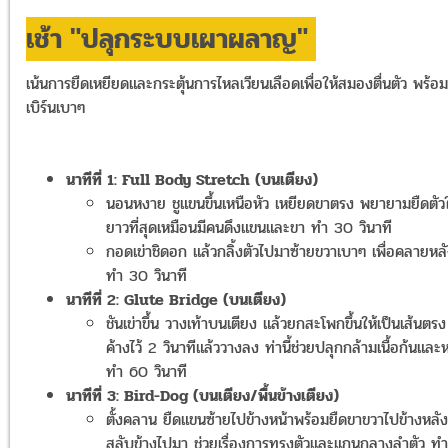
เช้า "ปลุกระบบเผาผลาญ"
เน้นการยืดเหยียดและกระตุ้นการไหลเวียนเลือดเพื่อให้สมองตื่นตัว พร้อม
เบิร์นเบาๆ
นาทีที่ 1: Full Body Stretch (บนเตียง)
นอนหงาย ชูแขนขึ้นเหนือหัว เหยียดขาตรง พยายามยืดตัวใ
ยาวที่สุดเหมือนมีคนดึงแขนและขา ทำ 30 วินาที
กอดเข่าชิดอก แล้วกลิ้งตัวไปมาซ้ายขวาเบาๆ เพื่อคลายหล
ทำ 30 วินาที
นาทีที่ 2: Glute Bridge (บนเตียง)
ชันเข่าขึ้น วางเท้าบนเตียง แล้วยกสะโพกขึ้นให้เป็นเส้นตรง
ค้างไว้ 2 วินาทีแล้ววางลง ท่านี้ช่วยปลุกกล้ามเนื้อก้นและ
ทำ 60 วินาที
นาทีที่ 3: Bird-Dog (บนเตียง/พื้นข้างเตียง)
ตั้งคลาน ยืดแขนซ้ายไปข้างหน้าพร้อมยืดขาขวาไปข้างหลัง
สลับข้างไปมา ช่วยเรื่องการทรงตัวและแกนกลางลำตัว ทำ