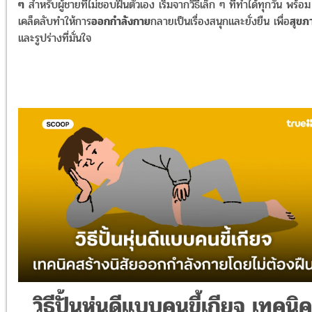
ๆ
สำหรับผู้ชายที่ไม่ชอบฝืนตัวเอง เริ่มจากวิธีเล็ก ๆ ที่ทำได้ทุกวัน พร้อม
เคล็ดลับทำให้การ
ออกกำลังกาย
กลายเป็นเรื่องสนุกและยั่งยืน เพื่อ
สุขภ
และรูปร่างที่มั่นใจ
วิธีปั้นหุ่นดีแบบคนขี้เกียจ เทคนิค