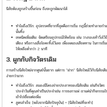
นิสัยต้องถูกสร้างขึ้นก่อน ถึงจะถูกพัฒนาได้
ทำไมถึงเวิร์ก: อุปสรรคที่ยากที่สุดคือการเริ่ม กฎนี้ช่วยทำลายก
นั้นทิ้ง
เทคนิคเพิ่มเติม: จัดเตรียมอุปกรณ์ให้พร้อม เช่น วางรองเท้าวิ่งไว้ข
เตียง หรือกางเสื่อโยคะทิ้งไว้เลย เพื่อลดแรงเสียดทาน ในการเริ่ม
ให้เหลือต่ำกว่า 2 นาที
3. ผูกกับกิจวัตรเดิม
การสร้างนิสัยใหม่จากศูนย์นั้นยาก แต่การ "ฝาก" นิสัยใหม่ไว้กับนิสัยเดิม
ง่ายกว่ามาก
ทำไมถึงเวิร์ก: สมองมีโครงข่ายประสาทของนิสัยเดิม เช่นกิจวัตร
ประจำวันที่คุณทำเป็นประจำเช่น การชงกาแฟ เราแค่นำกิจกรรมใ
เข้าไปเชื่อมต่อเพิ่ม
สูตรสำเร็จ: [หลังจากนิสัยปัจจุบัน] + [นิสัยใหม่ที่จะทำ]