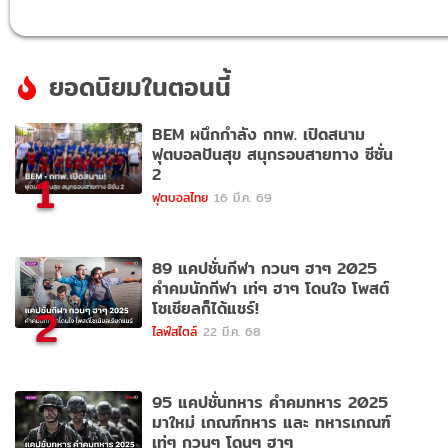
ยอดนิยมในตอนนี้
BEM ผนึกกำลัง กทพ. เปิดสนาม
ฟุตบอลปันสุข สนุกรอบสายทาง ซีซั่น
2
1
ฟุตบอลไทย
16 มี.ค. 69
89 แคปชั่นกีฬา กวนๆ ฮาๆ 2025
คำคมนักกีฬา เท่ๆ ฮาๆ โดนใจ โพสต์
โซเชียลก็ได้แชร์!
2
ไลฟ์สไตล์
22 มี.ค. 68
95 แคปชั่นทหาร คำคมทหาร 2025
มาใหม่ เกณฑ์ทหาร และ ทหารเกณฑ์
เท่ๆ กวนๆ โดนๆ ฮาๆ