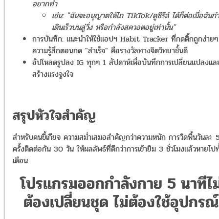
อยากทำ
เช่น: "ฉันจะอนุญาตให้ไถ TikTok/ดูซีรีส์ ได้ก็ต่อเมื่อฉันก
เดินเร็วบนลู่วิ่ง หรือกำลังสควอตอยู่เท่านั้น"
การบันทึก: แนะนำให้ใช้แอปฯ Habit Tracker ที่กดติ๊กถูกง่ายๆ
ความรู้สึกตอนกด "สำเร็จ" คือรางวัลทางจิตวิทยาชั้นดี
อัปโหลดรูปลง IG ทุกๆ 1 สัปดาห์เพื่อบันทึกการเปลี่ยนแปลงแล
สร้างแรงจูงใจ
สรุปหัวใจสำคัญ
สำหรับคนขี้เกียจ ความสม่ำเสมอสำคัญกว่าความหนัก การวิดพื้นวันละ 
ครั้งติดต่อกัน 30 วัน ให้ผลลัพธ์ที่ดีกว่าการเข้ายิม 3 ชั่วโมงแล้วหายไปทั
เดือน
โปรแกรมออกกำลังกาย 5 นาทีไม
ต้องเปลี่ยนชุด ไม่ต้องใช้อุปกรณ์