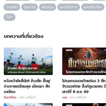
TrueID
สุขภาพ
ฟุตบอล
แคปชั่นฮาๆ
แคปชั่นอ่อย
กีฬา
บทความที่เกี่ยวข้อง
หวังคว้าชัยสี่นัด!! ช้างศึก ฟื้นฟู
โปรแกรมมวยไทยช่อง 3 ศึก
ร่างกายเตรียมลุย เมียนมา ศึก
จ้าวมวยไทย ลิ้งก์ดูมวยสด ว
อาเซียน
เสาร์ที่ 8 ส.ค. 69
ทีมชาติไทย
-404 นาทีที่แล้ว
มวย
-344 นาทีที่แล้ว