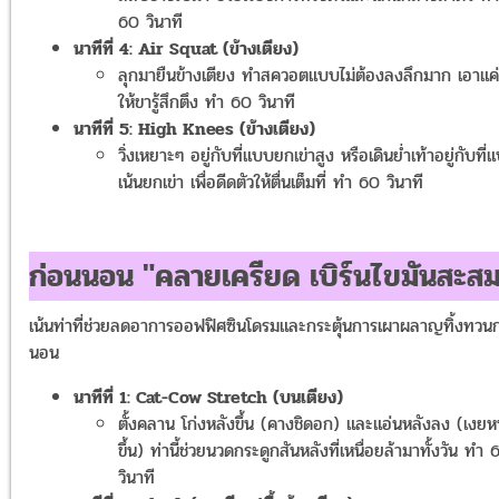
60 วินาที
นาทีที่ 4: Air Squat (ข้างเตียง)
ลุกมายืนข้างเตียง ทำสควอตแบบไม่ต้องลงลึกมาก เอาแค
ให้ขารู้สึกตึง ทำ 60 วินาที
นาทีที่ 5: High Knees (ข้างเตียง)
วิ่งเหยาะๆ อยู่กับที่แบบยกเข่าสูง หรือเดินย่ำเท้าอยู่กับที่
เน้นยกเข่า เพื่อดีดตัวให้ตื่นเต็มที่ ทำ 60 วินาที
ก่อนนอน "คลายเครียด เบิร์นไขมันสะส
เน้นท่าที่ช่วยลดอาการออฟฟิศซินโดรมและกระตุ้นการเผาผลาญทิ้งทวน
นอน
นาทีที่ 1: Cat-Cow Stretch (บนเตียง)
ตั้งคลาน โก่งหลังขึ้น (คางชิดอก) และแอ่นหลังลง (เงยห
ขึ้น) ท่านี้ช่วยนวดกระดูกสันหลังที่เหนื่อยล้ามาทั้งวัน ทำ 
วินาที