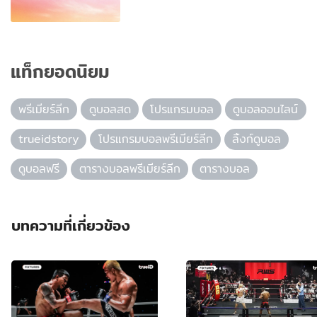
แท็กยอดนิยม
พรีเมียร์ลีก
ดูบอลสด
โปรแกรมบอล
ดูบอลออนไลน์
trueidstory
โปรแกรมบอลพรีเมียร์ลีก
ลิ้งก์ดูบอล
ดูบอลฟรี
ตารางบอลพรีเมียร์ลีก
ตารางบอล
บทความที่เกี่ยวข้อง