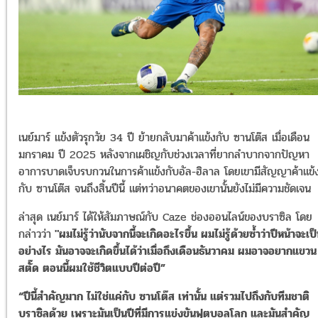
เนย์มาร์ แข้งตัวรุกวัย 34 ปี ย้ายกลับมาค้าแข้งกับ ซานโต๊ส เมื่อเดือน
มกราคม ปี 2025 หลังจากเผชิญกับช่วงเวลาที่ยากลำบากจากปัญหา
อาการบาดเจ็บรบกวนในการค้าแข้งกับอัล-ฮิลาล โดยเขามีสัญญาค้าแข้
กับ ซานโต๊ส จนถึงสิ้นปีนี้ แต่ทว่าอนาคตของเขานั้นยังไม่มีความชัดเจน
ล่าสุด เนย์มาร์ ได้ให้สัมภาษณ์กับ Caze ช่องออนไลน์ของบราซิล โดย
กล่าวว่า
"ผมไม่รู้ว่านับจากนี้จะเกิดอะไรขึ้น ผมไม่รู้ด้วยซ้ำว่าปีหน้าจะเป
อย่างไร มันอาจจะเกิดขึ้นได้ว่าเมื่อถึงเดือนธันวาคม ผมอาจอยากแขวน
สตั๊ด ตอนนี้ผมใช้ชีวิตแบบปีต่อปี”
“ปีนี้สำคัญมาก ไม่ใช่แค่กับ ซานโต๊ส เท่านั้น แต่รวมไปถึงกับทีมชาติ
บราซิลด้วย เพราะมันเป็นปีที่มีการแข่งขันฟุตบอลโลก และมันสำคัญ