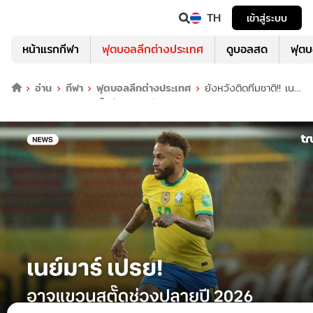
TH
เข้าสู่ระบบ
หน้าแรกกีฬา
ฟุตบอลลีกต่างประเทศ
ดูบอลสด
ฟุต
อ่าน
กีฬา
ฟุตบอลลีกต่างประเทศ
ยังหวังติดทีมชาติ!! เนย์
มาร์ เปรยอาจแขวนสตั๊ดช่วงปลายปี 2026