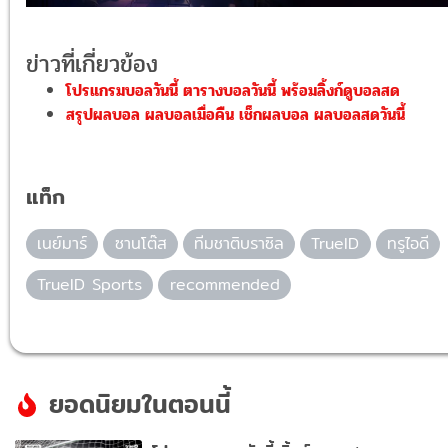
ข่าวที่เกี่ยวข้อง
โปรแกรมบอลวันนี้ ตารางบอลวันนี้ พร้อมลิ้งก์ดูบอลสด
สรุปผลบอล ผลบอลเมื่อคืน เช็กผลบอล ผลบอลสดวันนี้
แท็ก
เนย์มาร์
ซานโต๊ส
ทีมชาติบราซิล
TrueID
ทรูไอดี
TrueID Sports
recommended
ยอดนิยมในตอนนี้