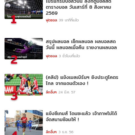
โปรแกรมบอลวันนี้ ลิ้งก์ดูบอลสด
ตารางบอล วันเสาร์ที่ 8 สิงหาคม
2569
1
ฟุตซอล
39 นาทีที่แล้ว
สรุปผลบอล เช็กผลบอล ผลบอลสด
วันนี้ ผลบอลเมื่อคืน รายงานผลบอล
2
ฟุตซอล
3 ชั่วโมงที่แล้ว
(คลิป) แข้งเมลเบิร์นฯ ยิงประตูโคตร
ไกล จากแดนตัวเอง !
3
ลีกอื่นๆ
24 มี.ค. 57
แข้งซีเกมส์ โดนซะแล้ว เจ้าภาพไม่ได้
จัดสนามซ้อมให้ !
ลีกอื่นๆ
3 ธ.ค. 56