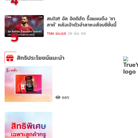
4
สนใจ!! อัล อิตติฮัด รื้อแผนดึง 'ซา
ลาห์' หลังเจ้าตัวอำลาหงส์จบซีซั่นนี้
5
TNN ช่อง16
26 มี.ค. 69
สิทธิประโยชน์แนะนำ
685