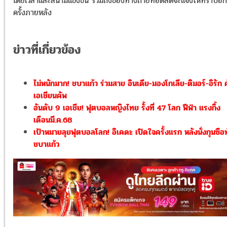
โดยเวลาและสนามแข่งขัน รวมถึงช่องทางถ่ายทอดสดจะแจ้งให้ทราบอีก
ครั้งภายหลัง
ข่าวที่เกี่ยวข้อง
ไม่หนักมาก! ชบาแก้ว ร่วมสาย อินเดีย-มองโกเลีย-ติมอร์-อิรัก 
เอเชียนคัพ
อันดับ 9 เอเชีย! ฟุตบอลหญิงไทย รั้งที่ 47 โลก ฟีฟ่า แรงกิ้ง
เดือนมี.ค.68
เป้าหมายลุยฟุตบอลโลก! อิเคดะ เปิดใจครั้งแรก หลังนั่งกุนซือ
ชบาแก้ว