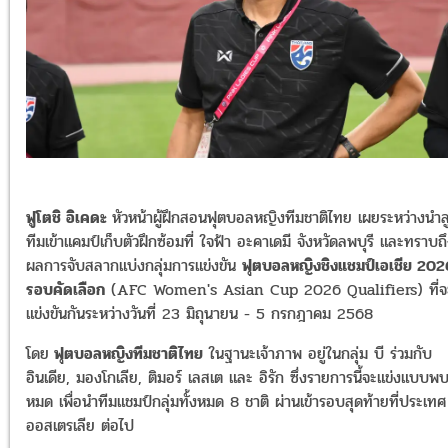
ฟูโตชิ อิเคดะ
หัวหน้าผู้ฝึกสอนฟุตบอลหญิงทีมชาติไทย เผยระหว่างนำล
ทีมเข้าแคมป์เก็บตัวฝึกซ้อมที่ ใจฟ้า อะคาเดมี จังหวัดลพบุรี และทราบถ
ผลการจับสลากแบ่งกลุ่มการแข่งขัน
ฟุตบอลหญิงชิงแชมป์เอเชีย 202
รอบคัดเลือก
(AFC Women's Asian Cup 2026 Qualifiers) ที่จ
แข่งขันกันระหว่างวันที่ 23 มิถุนายน - 5 กรกฎาคม 2568
โดย
ฟุตบอลหญิงทีมชาติไทย
ในฐานะเจ้าภาพ อยู่ในกลุ่ม บี ร่วมกับ
อินเดีย, มองโกเลีย, ติมอร์ เลสเต และ อิรัก ซึ่งรายการนี้จะแข่งแบบพ
หมด เพื่อนำทีมแชมป์กลุ่มทั้งหมด 8 ชาติ ผ่านเข้ารอบสุดท้ายที่ประเทศ
ออสเตรเลีย ต่อไป