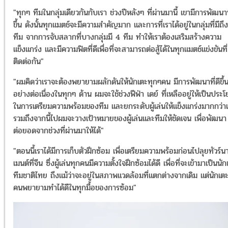
"ทุกๆ ทีมในกลุ่มเดียวกันกับเรา ช่วงปีหลังๆ ที่ผ่านมานี้ เขามีการพัฒนาที
ขึ้น ดังนั้นทุกแมตช์จะมีความสำคัญมาก และการที่เราได้อยู่ในกลุ่มที่มีถึ
ทีม จากการจับสลากที่บางกลุ่มมี 4 ทีม ทำให้เราต้องเสริมสร้างความ
แข็งแกร่ง และมีความฟิตที่ดีเพื่อที่จะสามารถต่อสู้ได้ในทุกแมตช์แข่งขันที่
ติดต่อกัน"
"ผมคิดว่าเราจะต้องพยายามผลักดันให้นักเตะทุกๆคน มีการพัฒนาที่ดีขึ้
อย่างต่อเนื่องในทุกๆ ด้าน ผมจะใช้ช่วงฟีฟ่า เดย์ ที่เหลืออยู่ให้เป็นประโ
ในการเตรียมความพร้อมของทีม และยกระดับผู้เล่นให้แข็งแกร่งมากกว่าเ
รวมถึงจากนี้ไปผมจะวางเป้าหมายของผู้เล่นและทีมให้ชัดเจน เพื่อพัฒนา
ต่อยอดจากช่วงที่ผ่านมาให้ได้"
"ตอนนี้เราได้มีการเก็บตัวฝึกซ้อม เพื่อเตรียมความพร้อมก่อนไปลุยทัวร์น
เมนต์ที่จีน ซึ่งผู้เล่นทุกคนมีความตั้งใจฝึกซ้อมได้ดี เพื่อที่จะเข้ามาเป็นนั
ทีมชาติไทย ถึงแม้ว่าจะอยู่ในสภาพแวดล้อมที่แตกต่างจากเดิม แต่นักเต
คนพยายามทำได้ดีในทุกมื้อของการซ้อม"