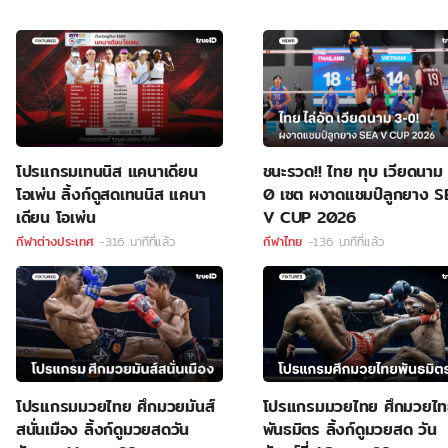
โปรแกรมเทนนิส แคนาเดียน
ชนะรวด!! ไทย ทุบ เวียดนาม
โอเพ่น ลิ้งก์ดูสดเทนนิส แคนา
0 เซต ผงาดแชมป์ลูกยาง 
เดียน โอเพ่น
V CUP 2026
กีฬาต่างประเทศ
-316 นาทีที่แล้ว
กีฬาไทย
-136 นาทีที่แล้ว
โปรแกรมมวยไทย ศึกมวยมันส์
โปรแกรมมวยไทย ศึกมวยไ
สนั่นเมือง ลิ้งก์ดูมวยสดวัน
พันธมิตร ลิ้งก์ดูมวยสด วัน