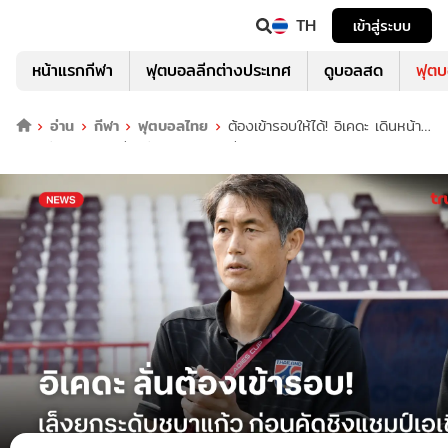
TH
เข้าสู่ระบบ
หน้าแรกกีฬา
ฟุตบอลลีกต่างประเทศ
ดูบอลสด
ฟุต
อ่าน
กีฬา
ฟุตบอลไทย
ต้องเข้ารอบให้ได้! อิเคดะ เดินหน้า
ยกระดับชบาแก้ว ก่อนคัดชิงแชมป์เอเชีย