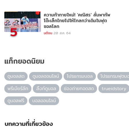
ความท้าทายใหม่! 'คณิสร' ลั่นพาทัพ
โต๊ะเล็กไทยไปให้ไกลกว่าเดิมในฟุต
ซอลโลก
5
มติชน
20 ส.ค. 64
แท็กยอดนิยม
ดูบอลสด
ดูบอลออนไลน์
โปรแกรมบอล
โปรแกรมฟุตบ
พรีเมียร์ลีก
ลิ้งก์ดูบอล
ช่องถ่ายทอดสด
trueidstory
ดูบอลฟรี
บอลออนไลน์
บทความที่เกี่ยวข้อง