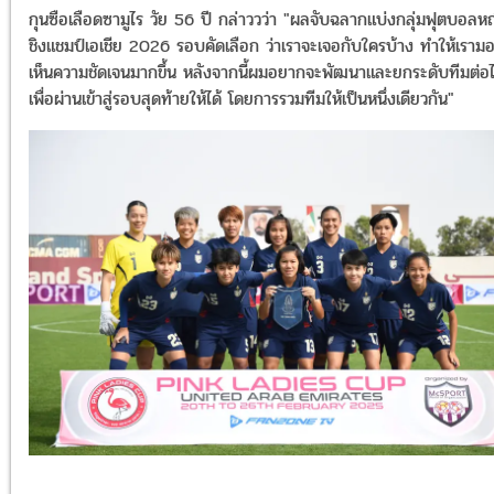
กุนซือเลือดซามูไร วัย 56 ปี กล่าววว่า "ผลจับฉลากแบ่งกลุ่มฟุตบอลห
ชิงแชมป์เอเชีย 2026 รอบคัดเลือก ว่าเราจะเจอกับใครบ้าง ทำให้เราม
เห็นความชัดเจนมากขึ้น หลังจากนี้ผมอยากจะพัฒนาและยกระดับทีมต่อ
เพื่อผ่านเข้าสู่รอบสุดท้ายให้ได้ โดยการรวมทีมให้เป็นหนึ่งเดียวกัน"