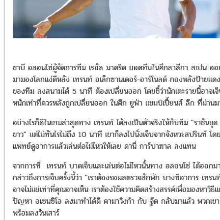
ชาบี อลอนโซ่ผู้จัดการทีม เรอัล มาดริด ยอดทีมในศึกลาลีกา สเปน ออ
มามองโลกแง่ดีหลัง เทรนท์ อเล็กซานเดอร์-อาร์โนลด์ กองหลังป้ายแด
ของทีม ลงสนามได้ 5 นาที ต้องเปลี่ยนออก โดยชี้ว่านักเตะรายนี้อาจเจ็
หนักเท่าที่ควรหลังถูกเปลี่ยนออก ในศึก ยูฟ่า แชมป์เปี้ยนส์ ลีก ที่ผ่านม
อย่างไรก็ดีในเกมล่าสุดทาง เทรนท์ ได้ลงเป็นตัวจริงให้กับทีม "ราชันชุด
ขาว" แต่ไม่ทันไรไม่ถึง 10 นาที เขาก็ลงไปนั่งเจ็บจากจังหวะสปรินท์ โด
แพทย์ดูอาการแล้วเล่นต่อไม่ไหวให้เลย ดานี่ การ์บาฆาล ลงแทน
จากการที่ เทรนท์ บาดเจ็บและเล่นต่อไม่ไหวนั้นทาง อลอนโซ่ ได้ออกม
กล่าวถึงการเจ็บครั้งนี้ว่า "เราต้องรอผลตรวจสักพัก บางทีอาการ เทรนท
อาจไม่แย่เท่าที่คุณอาจเห็น เราต้องใช้ความคิดสร้างสรรค์เพื่อมองหาวิธีแก
ปัญหา อเซนซิโอ ลงมาทำได้ดี คามาวิงก้า กับ จู๊ด กลับมาแล้ว พวกเขา
พร้อมลงวันเสาร์