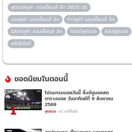
ฟุตบอลยูฟ่า แชมเปี้ยนส์ ลีก 2025-26
บอลยูฟ่า แชมเปี้ยนส์ ลีก
ข่าวยูฟ่า แชมเปี้ยนส์ ลีก
ไฮไลท์ยูฟ่า แชมเปี้ยนส์ ลีก
ไฮไลท์ฟุตบอล
คลิปฟุตบอล
คลิปไฮไลท์
ยอดนิยมในตอนนี้
โปรแกรมบอลวันนี้ ลิ้งก์ดูบอลสด
ตารางบอล วันอาทิตย์ที่ 9 สิงหาคม
2569
1
ฟุตซอล
-11 นาทีที่แล้ว