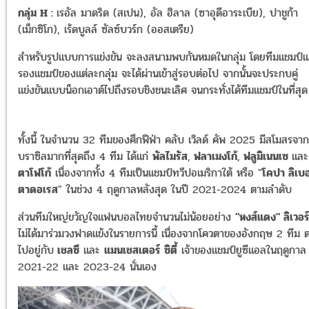
กลุ่ม H :
เรอัล มาดริด (สเปน), อัล ฮิลาล (ซาอุดีอาระเบีย), ปาชูก้า
(เม็กซิโก), เร้ดบูลล์ ซัลซ์บวร์ก (ออสเตรีย)
สำหรับรูปแบบการแข่งขัน จะลงสนามพบกันหมดในกลุ่ม โดยทีมแชมป์
รองแชมป์ของแต่ละกลุ่ม จะได้ผ่านเข้าสู่รอบต่อไป จากนั้นจะประกบคู่
แข่งขันแบบน็อกเอาต์ไปถึงรอบชิงชนะเลิศ จนกระทั่งได้ทีมแชมป์ในที่สุด
ทั้งนี้ ในจำนวน 32 ทีมของศึกฟีฟ่า คลับ เวิลด์ คัพ 2025 มีสโมสรจาก
บราซิลมากที่สุดถึง 4 ทีม ได้แก่
พัลไมรัส
,
ฟลาเมงโก้
,
ฟลูมิเนนเซ
และ
ตาโฟโก้
เนื่องจากทั้ง 4 ทีมเป็นแชมป์ทวีปอเมริกาใต้ หรือ "
โคปา ลิเบ
ตาดอเรส
" ในช่วง 4 ฤดูกาลหลังสุด ในปี 2021-2024 ตามลำดับ
ส่วนทีมใหญ่ขวัญใจแฟนบอลไทยจำนวนไม่น้อยอย่าง
"หงส์แดง" ลิเวอร
ไม่ได้มาร่วมวงฟาดแข้งในรายการนี้ เนื่องจากโควตาของอังกฤษ 2 ทีม 
ไปอยู่กับ
เชลซี
และ
แมนเชสเตอร์ ซิตี้
เจ้าของแชมป์ยูซีแอลในฤดูกาล
2021-22 และ 2023-24 นั่นเอง