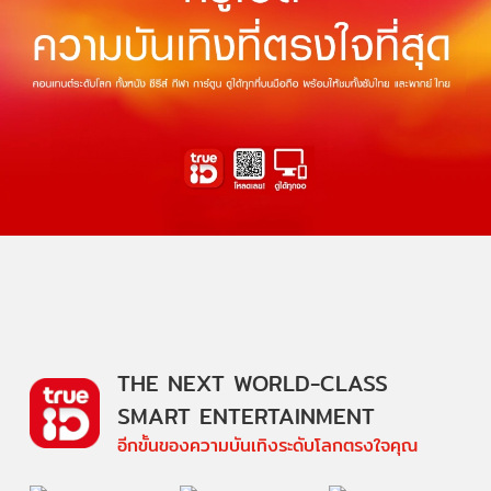
THE NEXT WORLD-CLASS
SMART ENTERTAINMENT
อีกขั้นของความบันเทิงระดับโลกตรงใจคุณ