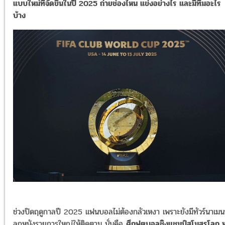
แบบใหม่ที่จัดขึ้นในปี 2025 ถ่ายช่องไหน แข่งอย่างไร และมีทีมอะไร
บ้าง
ช่วงปิดฤดูกาลปี 2025 แฟนบอลไม่ต้องกลัวเหงา เพราะยังมีทัวร์นาเมน
ลูกหนังรายการใหญ่ให้ติดตาม นั่นคือ
ศึกฟุตบอลชิงแชมป์สโมสรโลก ห