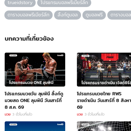
trueidstory
โปรแกรมบอลพรีเมียร์ลีก
ตารางบอลพรีเมียร์ลีก
ลิ้งก์ดูบอล
ดูบอลฟรี
ตารางบอ
บทความที่เกี่ยวข้อง
โปรแกรมมวยวัน ลุมพินี ลิ้งก์ดู
โปรแกรมมวยไทย RWS
มวยสด ONE ลุมพินี วันเสาร์ที่
ราชดำเนิน วันเสาร์ที่ 8 สิง
8 ส.ค. 69
69
มวย
3 ชั่วโมงที่แล้ว
มวย
3 ชั่วโมงที่แล้ว