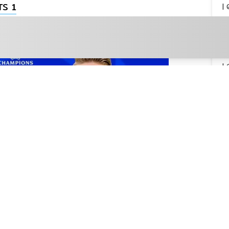
TS 1
|
ข่
สิ
วิ
|
ข่
รา
ร
|
ข่
หน
วิ
|
ข่
สล