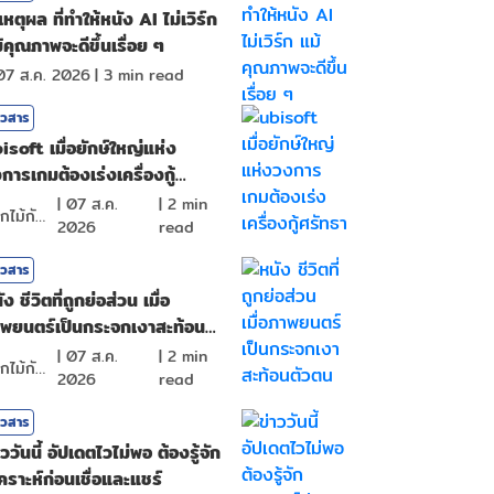
เหตุผล ที่ทำให้หนัง AI ไม่เวิร์ก
้คุณภาพจะดีขึ้นเรื่อย ๆ
07 ส.ค. 2026
|
3
min read
าวสาร
isoft เมื่อยักษ์ใหญ่แห่ง
การเกมต้องเร่งเครื่องกู้
ัทธา
|
07 ส.ค.
|
2
min
ดอกไม้กับสายน้ำ
2026
read
าวสาร
ัง ชีวิตที่ถูกย่อส่วน เมื่อ
พยนตร์เป็นกระจกเงาสะท้อน
วตน
|
07 ส.ค.
|
2
min
ดอกไม้กับสายน้ำ
2026
read
าวสาร
าววันนี้ อัปเดตไวไม่พอ ต้องรู้จัก
เคราะห์ก่อนเชื่อและแชร์