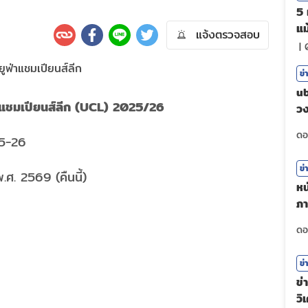
5 
แม
แจ้งตรวจสอบ
|
ข่
ub
าแชมเปียนส์ลีก (UCL) 2025/26
วง
ศร
5-26
ข่
ศ. 2569 (คืนนี้)
หน
ภา
ตั
ข่
ข่
วิ