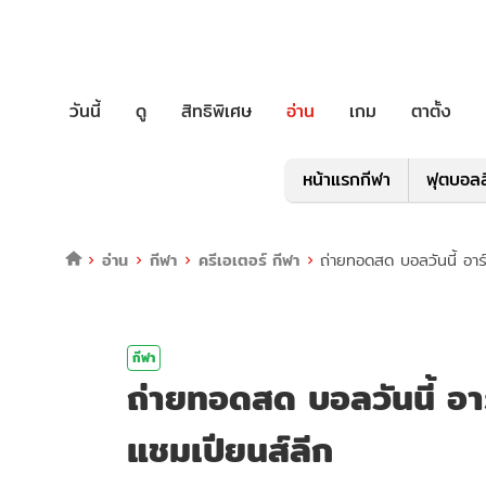
วันนี้
ดู
สิทธิพิเศษ
อ่าน
เกม
ตาตั้ง
หน้าแรกกีฬา
ฟุตบอลล
อ่าน
กีฬา
ครีเอเตอร์ กีฬา
ถ่ายทอดสด บอลวันนี้ อาร
กีฬา
ถ่ายทอดสด บอลวันนี้ อา
แชมเปียนส์ลีก