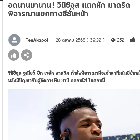
อดนานมานาน.! วินิซิอุส แตกหัก มาดริด
พิจารณาแยกทางซีซั่นหน้า
TenAkapol
28 ตุลาคม 2568 ( 09:20 )
252
วินิซิอุส จูเนียร์ ปีก เรอัล มาดริด กำลังพิจารณาที่จะอำลาทีมในซีซั่นหน
หลังมีปัญหากับผู้จัดการทีม ชาบี อลอนโซ่ ในตอนนี้