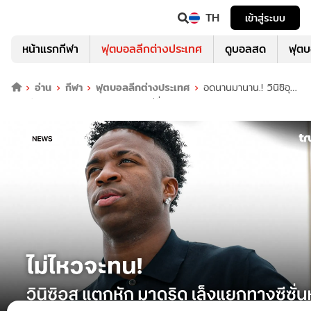
TH
เข้าสู่ระบบ
หน้าแรกกีฬา
ฟุตบอลลีกต่างประเทศ
ดูบอลสด
ฟุต
อ่าน
กีฬา
ฟุตบอลลีกต่างประเทศ
อดนานมานาน.! วินิซิอุส
แตกหัก มาดริด พิจารณาแยกทางซีซั่นหน้า