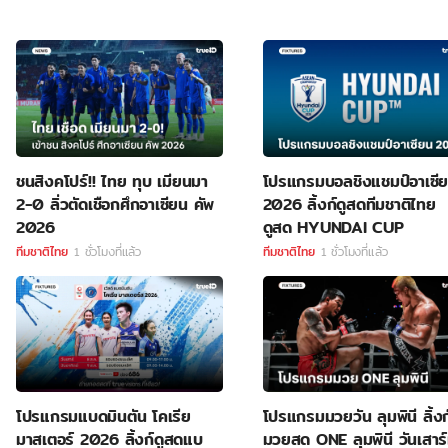
ชนสิงคโปร์!! ไทย ทุบ เมียนมา
โปรแกรมบอลชิงแชมป์อาเซี
2-0 ลิ่วตัดเชือกศึกอาเซียน คัพ
2026 ลิ้งก์ดูสดทีมชาติไทย
2026
ดูสด HYUNDAI CUP
ทีมชาติไทย
1 ชั่วโมงที่แล้ว
ทีมชาติไทย
1 ชั่วโมงที่แล้ว
โปรแกรมแบดมินตัน โคเรีย
โปรแกรมมวยวัน ลุมพินี ลิ้งก
มาสเตอร์ 2026 ลิ้งก์ดูสดแบ
มวยสด ONE ลุมพินี วันเสาร์ท