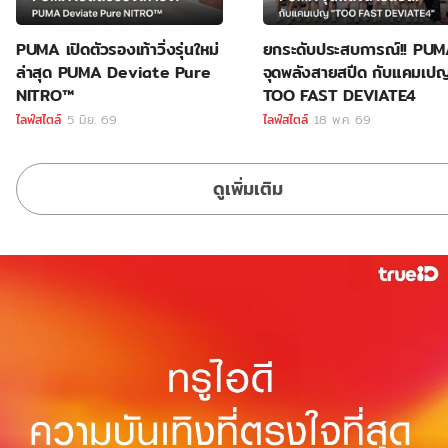
PUMA เปิดตัวรองเท้าวิ่งรุ่นใหม่
ยกระดับประสบการณ์!! PU
ล่าสุด PUMA Deviate Pure
จุดพลังสายสปีด กับแคมเป
NITRO™
TOO FAST DEVIATE4
ไลฟ์สไตล์
5 มิ.ย. 69
ไลฟ์สไตล์
18 พ.ค. 69
ดูเพิ่มเติม