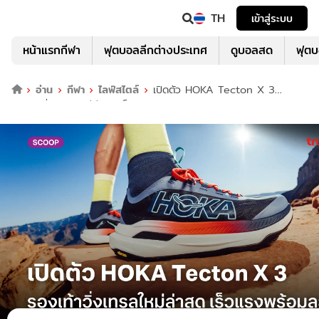
TH
เข้าสู่ระบบ
หน้าแรกกีฬา
ฟุตบอลลีกต่างประเทศ
ดูบอลสด
ฟุต
อ่าน
กีฬา
ไลฟ์สไตล์
เปิดตัว HOKA Tecton X 3
รองเท้าวิ่งเทรลใหม่ล่าสุด เร็วแรงพร้อมลุย