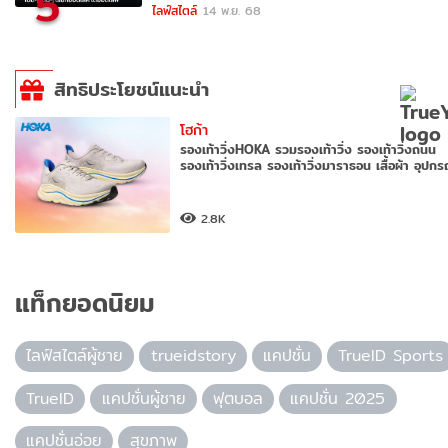
5
ไลฟ์สไตล์
14 พ.ย. 68
สิทธิประโยชน์แนะนำ
โฮก้า
รองเท้าวิ่งHOKA รวมรองเท้าวิ่ง รองเท้าวิ่งถนน
รองเท้าวิ่งเทรล รองเท้าวิ่งมาราธอน เสื้อผ้า อุปก
2.8K
แท็กยอดนิยม
ไลฟ์สไตล์ผู้ชาย
trueidstory
แคปชั่น
TrueID Sports
TrueID
แคปชั่นผู้ชาย
ฟุตบอล
แคปชั่น 2025
แคปชั่นอ่อย
สุขภาพ