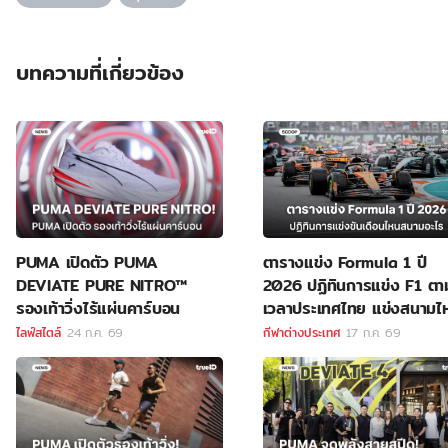
บทความที่เกี่ยวข้อง
PUMA เปิดตัว PUMA
ตารางแข่ง Formula 1 ปี
DEVIATE PURE NITRO™
2026 ปฏิทินการแข่ง F1 ตา
รองเท้าวิ่งไร้แผ่นคาร์บอน
เวลาประเทศไทย แข่งสนามไ
ลิงค์ดูสด F1
ไลฟ์สไตล์
24 ก.ค. 69
กีฬาต่างประเทศ
17 ก.ค. 69