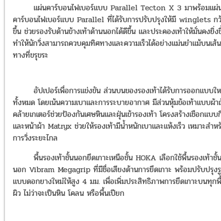
แผ่นคาร์บอนไฟเบอร์แบบ Parallel Tecton X 3 มาพร้อมแผ่
คาร์บอนไฟเบอร์แบบ Parallel ที่ได้รับการปรับปรุงให้มี winglets กว
ขึ้น ช่วยรองรับด้านข้างเท้าด้านนอกได้ดีขึ้น และประคองเท้าให้มั่นคงยิ่งข
ทำให้นักวิ่งสามารถควบคุมทิศทางและความเร็วได้อย่างแม่นยำแม้บนเส้น
ทางที่ขรุขระ
อัปเปอร์เพื่อการแข่งขัน ส่วนบนของรองเท้าได้รับการออกแบบให
ทั้งหมด โดยเน้นความเบาและการระบายอากาศ มีส่วนหุ้มข้อเท้าแบบผ้าถ
คล้ายเกเตอร์ช่วยป้องกันเศษหินและฝุ่นเข้ารองเท้า โครงสร้างเชือกแบบกิ
และหน้าผ้า Matryx ช่วยให้รองเท้ามีน้ำหนักเบาและแห้งเร็ว เหมาะสำหร
การวิ่งระยะไกล
พื้นรองเท้าชั้นนอกยึดเกาะเหนือชั้น HOKA เลือกใช้พื้นรองเท้าชั้
นอก Vibram Megagrip ที่มีชื่อเสียงด้านการยึดเกาะ พร้อมปรับปรุงร
แบบดอกยางใหม่ให้สูง 4 มม. เพื่อเพิ่มประสิทธิภาพการยึดเกาะบนทุกพื
ผิว ไม่ว่าจะเป็นหิน โคลน หรือพื้นเปียก