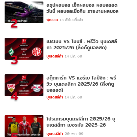
สรุปผลบอล เช็กผลบอล ผลบอลสด
วันนี้ ผลบอลเมื่อคืน รายงานผลบอล
2
ฟุตซอล
13 ชั่วโมงที่แล้ว
เบรเมน VS ไมนซ์ : พรีวิว บุนเดสลี
กา 2025/26 (ลิ้งก์ดูบอลสด)
3
บุนเดสลีก้า
14 มี.ค. 69
สตุ๊ตการ์ท VS แอร์เบ ไลป์ซิก : พรี
วิว บุนเดสลีกา 2025/26 (ลิ้งก์ดู
บอลสด)
4
บุนเดสลีก้า
14 มี.ค. 69
โปรแกรมบุนเดสลีกา 2025/26 บุ
นเดสลีกา เยอรมัน 2025-26
5
บุนเดสลีก้า
20 พ.ค. 69