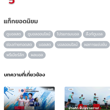
แท็กยอดนิยม
ดูบอลสด
ดูบอลออนไลน์
โปรแกรมบอล
ลิ้งก์ดูบอล
ช่องถ่ายทอดสด
บอลสด
บอลออนไลน์
ผลการแข่งขัน
พรีเมียร์ลีก
ผลบอล
บทความที่เกี่ยวข้อง