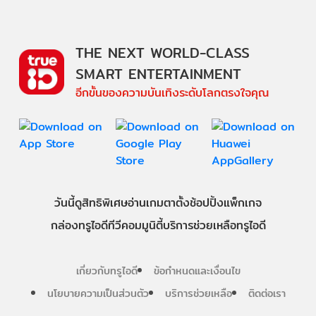
THE NEXT WORLD-CLASS
SMART ENTERTAINMENT
อีกขั้นของความบันเทิงระดับโลกตรงใจคุณ
วันนี้
ดู
สิทธิพิเศษ
อ่าน
เกม
ตาตั้ง
ช้อปปิ้ง
แพ็กเกจ
กล่องทรูไอดีทีวี
คอมมูนิตี้
บริการช่วยเหลือทรูไอดี
เกี่ยวกับทรูไอดี
ข้อกำหนดและเงื่อนไข
นโยบายความเป็นส่วนตัว
บริการช่วยเหลือ
ติดต่อเรา