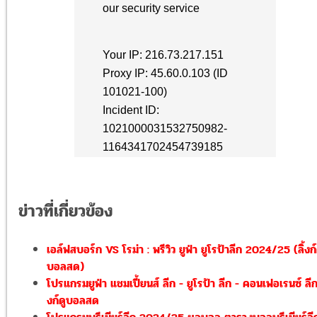
ข่าวที่เกี่ยวข้อง
เอล์ฟสบอร์ก VS โรม่า : พรีวิว ยูฟ่า ยูโรป้าลีก 2024/25 (ลิ้งก์
บอลสด)
โปรแกรมยูฟ่า แชมเปี้ยนส์ ลีก - ยูโรป้า ลีก - คอนเฟอเรนซ์ ลีก 
งก์ดูบอลสด