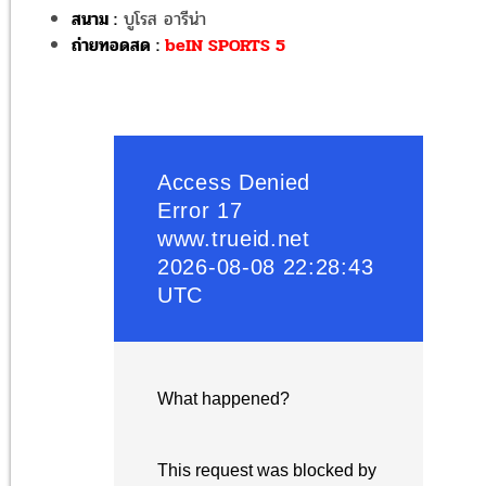
สนาม :
บูโรส อารีน่า
ถ่ายทอดสด :
beIN SPORTS 5