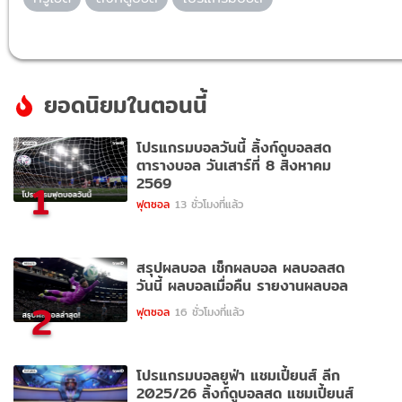
ยอดนิยมในตอนนี้
โปรแกรมบอลวันนี้ ลิ้งก์ดูบอลสด
ตารางบอล วันเสาร์ที่ 8 สิงหาคม
2569
1
ฟุตซอล
13 ชั่วโมงที่แล้ว
สรุปผลบอล เช็กผลบอล ผลบอลสด
วันนี้ ผลบอลเมื่อคืน รายงานผลบอล
2
ฟุตซอล
16 ชั่วโมงที่แล้ว
โปรแกรมบอลยูฟ่า แชมเปี้ยนส์ ลีก
2025/26 ลิ้งก์ดูบอลสด แชมเปี้ยนส์