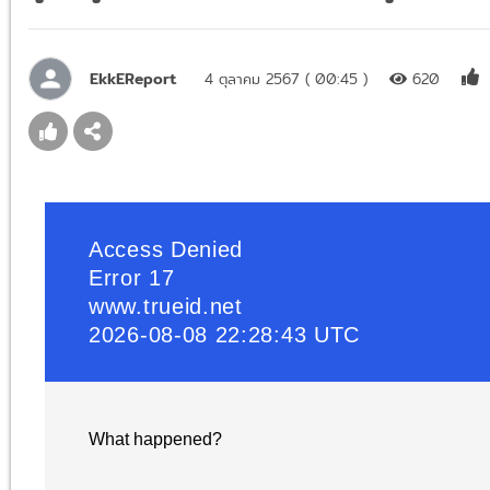
EkkEReport
4 ตุลาคม 2567 ( 00:45 )
620