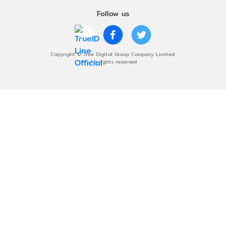
Follow us
Copyright © True Digital Group Company Limited.
All rights reserved