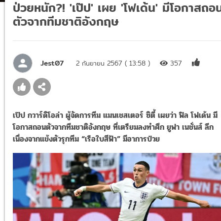
ป่วยหนัก?! 'เป๊ป' เผย 'โฟเด้น' มีโอกาสถอ
ตัวจากทีมชาติอังกฤษ
Jest07
2 กันยายน 2567 ( 13:58 )
357
เป๊ป กวาร์ดิโอล่า ผู้จัดการทีม แมนเชสเตอร์ ซิตี้ เผยว่า ฟิล โฟเด้น มี
โอกาสถอนตัวจากทีมชาติอังกฤษ ที่เตรียมลงทำศึก ยูฟา เนชั่นส์ ลีก
เนื่องจากแข้งตัวรุกทีม “เรือใบสีฟ้า” มีอาการป่วย