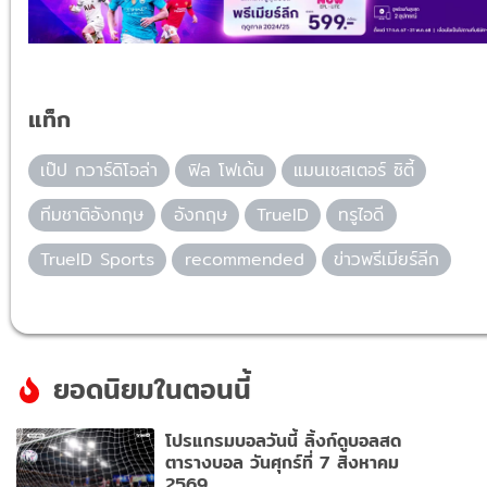
แท็ก
เป๊ป กวาร์ดิโอล่า
ฟิล โฟเด้น
แมนเชสเตอร์ ซิตี้
ทีมชาติอังกฤษ
อังกฤษ
TrueID
ทรูไอดี
TrueID Sports
recommended
ข่าวพรีเมียร์ลีก
ยอดนิยมในตอนนี้
โปรแกรมบอลวันนี้ ลิ้งก์ดูบอลสด
ตารางบอล วันศุกร์ที่ 7 สิงหาคม
2569