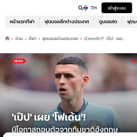
TH
เข้าสู่ระบบ
หน้าแรกกีฬา
ฟุตบอลลีกต่างประเทศ
ดูบอลสด
ฟุต
อ่าน
กีฬา
ฟุตบอลต่างประเทศ
ป่วยหนัก?! 'เป๊ป' เผย
'โฟเด้น' มีโอกาสถอนตัวจากทีมชาติอังกฤษ