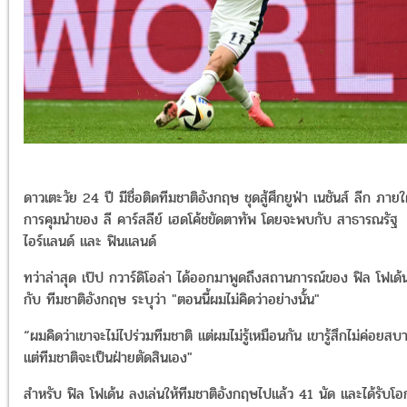
ดาวเตะวัย 24 ปี มีชื่อติดทีมชาติอังกฤษ ชุดสู้ศึกยูฟ่า เนชันส์ ลีก ภายใ
การคุมนำของ ลี คาร์สลีย์ เฮดโค้ชขัดตาทัพ โดยจะพบกับ สาธารณรัฐ
ไอร์แลนด์ และ ฟินแลนด์
ทว่าล่าสุด เป๊ป กวาร์ดิโอล่า ได้ออกมาพูดถึงสถานการณ์ของ ฟิล โฟเด้
กับ ทีมชาติอังกฤษ ระบุว่า "ตอนนี้ผมไม่คิดว่าอย่างนั้น"
“ผมคิดว่าเขาจะไม่ไปร่วมทีมชาติ แต่ผมไม่รู้เหมือนกัน เขารู้สึกไม่ค่อยสบ
แต่ทีมชาติจะเป็นฝ่ายตัดสินเอง"
สำหรับ ฟิล โฟเด้น ลงเล่นให้ทีมชาติอังกฤษไปแล้ว 41 นัด และได้รับโ