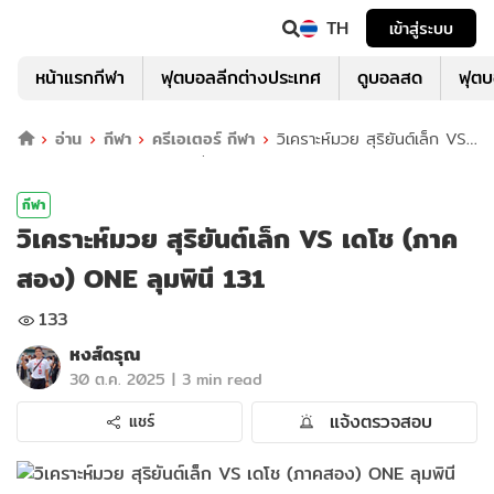
TH
เข้าสู่ระบบ
หน้าแรกกีฬา
ฟุตบอลลีกต่างประเทศ
ดูบอลสด
ฟุต
อ่าน
กีฬา
ครีเอเตอร์ กีฬา
วิเคราะห์มวย สุริยันต์เล็ก VS
เดโช (ภาคสอง) ONE ลุมพินี 131
กีฬา
วิเคราะห์มวย สุริยันต์เล็ก VS เดโช (ภาค
สอง) ONE ลุมพินี 131
133
หงส์ดรุณ
|
30 ต.ค. 2025
3 min read
แจ้งตรวจสอบ
แชร์