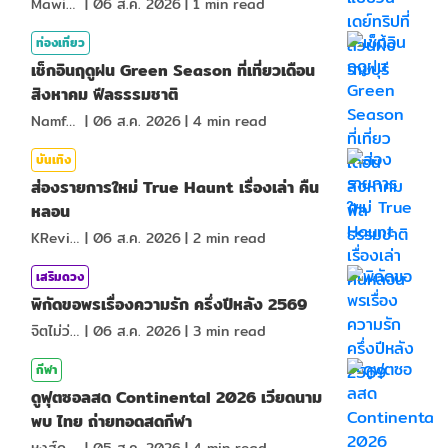
MawinMatravel
|
06 ส.ค. 2026
|
1
min read
ท่องเที่ยว
เช็กอินฤดูฝน Green Season ที่เที่ยวเดือน
สิงหาคม ฟีลธรรมชาติ
NamfahPhupha
|
06 ส.ค. 2026
|
4
min read
บันเทิง
ส่องรายการใหม่ True Haunt เรื่องเล่า คืน
หลอน
KReview
|
06 ส.ค. 2026
|
2
min read
เสริมดวง
พิกัดขอพรเรื่องความรัก ครึ่งปีหลัง 2569
จิตไม่ว่าง
|
06 ส.ค. 2026
|
3
min read
กีฬา
ดูฟุตซอลสด Continental 2026 เวียดนาม
พบ ไทย ถ่ายทอดสดกีฬา
หงส์ดรุณ
|
05 ส.ค. 2026
|
4
min read