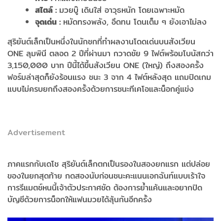
สไตล์
:
มวยบู๊ เดินใส่ อาวุธหนัก โดยเฉพาะหมัด
จุดเด่น
:
หมัดทรงพลัง, อึดทน โดนเต็ม ๆ ยังเอาไม่ลง
สุริยันต์เล็กเป็นหนึ่งในนักชกที่ทำผลงานโดดเด่นบนสังเวียน
ONE ลุมพินี ตลอด 2 ปีที่ผ่านมา กวาดชัย 9 ไฟต์พร้อมโบนัสกว่า
3,150,000 บาท ปีนี้ได้ขึ้นสังเวียน ONE (ใหญ่) ถึงสองครั้ง
ฟอร์มล่าสุดก็ยังร้อนแรง ชนะ 3 จาก 4 ไฟต์หลังสุด แถมปิดเกม
แบบไม่ครบยกถึงสองครั้งด้วยการชนะทีเคโอและน็อกคู่แข่ง
Advertisement
ภาคแรกกับเดโช สุริยันต์เล็กตกเป็นรองในสองยกแรก แต่ปล่อย
ของในยกสุดท้าย กดสองนับก่อนชนะคะแนนเอกฉันท์แบบเร้าใจ
การรีแมตช์หนนี้เจ้าตัวประกาศชัด ต้องการย้ำแค้นและอยากปิด
บัญชีด้วยการน็อกให้แฟนมวยได้ลุ้นกันอีกครั้ง