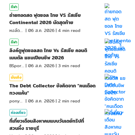
กีฬา
ถ่ายทอดสด ฟุตซอล ไทย VS รัสเซีย
Continental 2026 นัดสุดท้าย
หงส์ดรุณ
|
06 ส.ค. 2026
|
4
min read
กีฬา
ลิงค์ดูฟุตซอลสด ไทย Vs รัสเซีย คอนติ
เนนตัล แชมเปียนชิพ 2026
BSports8
|
06 ส.ค. 2026
|
3
min read
บันเทิง
The Debt Collector ข้อคิดจาก "คนเดือด
ทวงแค้น"
ponydiary
|
06 ส.ค. 2026
|
2
min read
ท่องเที่ยว
ที่เที่ยวเดือนสิงหาคมแบบวันเดย์ทริปที่
สวนผึ้ง ราชบุรี