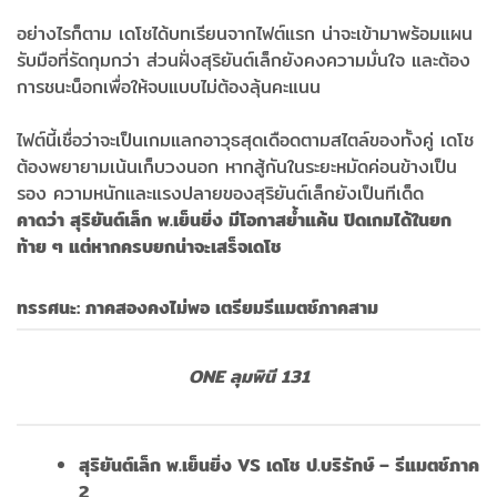
อย่างไรก็ตาม เดโชได้บทเรียนจากไฟต์แรก น่าจะเข้ามาพร้อมแผน
รับมือที่รัดกุมกว่า ส่วนฝั่งสุริยันต์เล็กยังคงความมั่นใจ และต้อง
การชนะน็อกเพื่อให้จบแบบไม่ต้องลุ้นคะแนน
ไฟต์นี้เชื่อว่าจะเป็นเกมแลกอาวุธสุดเดือดตามสไตล์ของทั้งคู่ เดโช
ต้องพยายามเน้นเก็บวงนอก หากสู้กันในระยะหมัดค่อนข้างเป็น
รอง ความหนักและแรงปลายของสุริยันต์เล็กยังเป็นทีเด็ด
คาดว่า สุริยันต์เล็ก พ.เย็นยิ่ง มีโอกาสย้ำแค้น ปิดเกมได้ในยก
ท้าย ๆ แต่หากครบยกน่าจะเสร็จเดโช
ทรรศนะ
:
ภาคสองคงไม่พอ เตรียมรีแมตช์ภาคสาม
ONE
ลุมพินี
131
สุริยันต์เล็ก พ.เย็นยิ่ง
VS
เดโช ป.บริรักษ์ – รีแมตช์ภาค
2