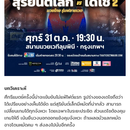
บทวิเคราะห์
ศึกรีแมตช์ครั้งนี้น่าจะเข้มข้นไม่แพ้ไฟต์แรก รูปร่างของเดโชถือว่า
ได้เปรียบอย่างเห็นได้ชัด แต่สุริยันต์เล็กมีหมัดที่น่ากลัว สามารถ
เปลี่ยนเกมได้ทุกจังหวะ โดยเฉพาะในระยะประชิด ส่วนเดโชต้องคุม
เกมให้ดี เน้นยืนวงนอกออกแข้งคุมจังหวะ ถ้าเผลอมัวแลกหมัด
อาจโดนหมัดคม ๆ ส่งลงไปนับอีกครั้ง