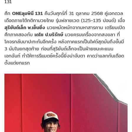
ศึก
ONE
ลุมพินี
131
คืนวันศุกร์ที่ 31 ตุลาคม 2568 คู่เอกดวล
เดือดภายใต้กติกามวยไทย รุ่นฟลายเวต (125-135 ปอนด์) เมื่อ
สุริยันต์เล็ก พ.เย็นยิ่ง
มวยหมัดหนักจากมหาสารคาม เตรียมเปิด
ศึกภาคสองกับ
เดโช ป.บริรักษ์
มวยครบเครื่องจากสงขลา ที่
โคจรกลับมาปะทะกันอีกครั้ง หลังภาคแรกเป็นไฟต์สุดมันถึงขั้นมี
3 นับในยกสุดท้าย ก่อนที่สุริยันต์เล็กจะเป็นฝ่ายชนะคะแนน
เอกฉันท์ ทำให้การรีแมตช์ครั้งนี้ยิ่งน่าจับตา คาดว่าแลกกันเดือด
ตั้งแต่ยกแรก