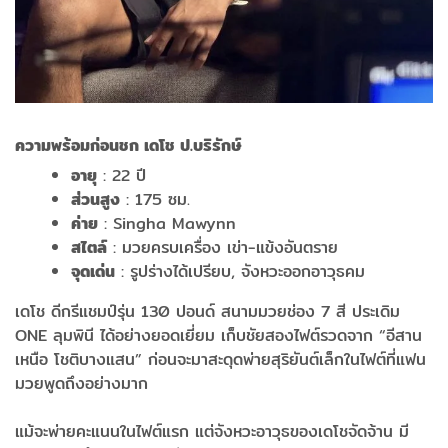
ความพร้อมก่อนชก เดโช ป.บริรักษ์
อายุ
: 22 ปี
ส่วนสูง
: 175 ซม.
ค่าย
: Singha Mawynn
สไตล์
: มวยครบเครื่อง เข่า-แข้งอันตราย
จุดเด่น
: รูปร่างได้เปรียบ, จังหวะออกอาวุธคม
เดโช ดีกรีแชมป์รุ่น 130 ปอนด์ สนามมวยช่อง 7 สี ประเดิม
ONE ลุมพินี ได้อย่างยอดเยี่ยม เก็บชัยสองไฟต์รวดจาก “อีสาน
เหนือ โชติบางแสน” ก่อนจะมาสะดุดพ่ายสุริยันต์เล็กในไฟต์ที่แฟน
มวยพูดถึงอย่างมาก
แม้จะพ่ายคะแนนในไฟต์แรก แต่จังหวะอาวุธของเดโชจัดจ้าน มี