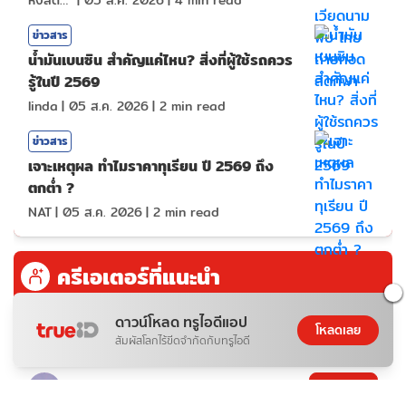
ข่าวสาร
น้ำมันเบนซิน สำคัญแค่ไหน? สิ่งที่ผู้ใช้รถควร
รู้ในปี 2569
linda
|
05 ส.ค. 2026
|
2
min read
ข่าวสาร
เจาะเหตุผล ทำไมราคาทุเรียน ปี 2569 ถึง
ตกต่ำ ?
NAT
|
05 ส.ค. 2026
|
2
min read
ครีเอเตอร์ที่แนะนำ
ดาวน์โหลด ทรูไอดีแอป
โหลดเลย
080*******
ติดตาม
สัมผัสโลกไร้ขีดจำกัดกับทรูไอดี
jphuism
ติดตาม