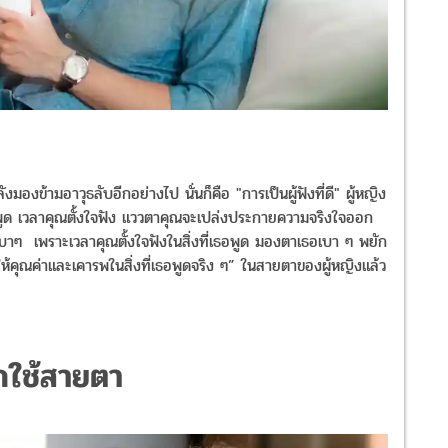
ข้ามอาวุธลับอีกอย่างไป นั่นก็คือ "การเป็นผู้ฟังที่ดี" ผู้หญิง
เอาแต่พูด เวลาคุณตั้งใจฟัง แววตาคุณจะเปล่งประกายความจริงใจออก
เบาๆ เพราะเวลาคุณตั้งใจฟังในสิ่งที่เธอพูด มองตาเธอเบา ๆ พยัก
ห้คุณค่าและเคารพในสิ่งที่เธอพูดจริง ๆ” ในสายตาของผู้หญิงแล้ว
จักใช้สายตา