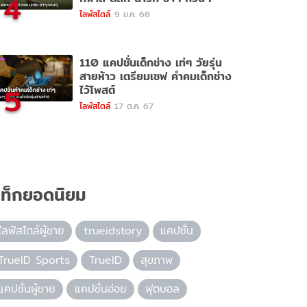
4
ไลฟ์สไตล์
9 ม.ค. 68
110 แคปชั่นเด็กช่าง เท่ๆ วัยรุ่น
สายห้าว เตรียมเซฟ คำคมเด็กช่าง
5
ไว้โพสต์
ไลฟ์สไตล์
17 ต.ค. 67
ท็กยอดนิยม
ไลฟ์สไตล์ผู้ชาย
trueidstory
แคปชั่น
TrueID Sports
TrueID
สุขภาพ
แคปชั่นผู้ชาย
แคปชั่นอ่อย
ฟุตบอล