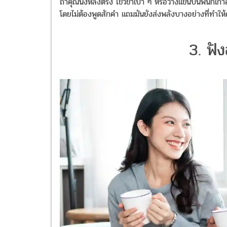
ถ้าคุณนั่งหลังตรง ไขว้ขาเบา ๆ หรือวางแขนบนพนักเก้าอี
โดยไม่ต้องพูดสักคำ แถมมันยังส่งพลังบางอย่างที่ทำให้ค
3. ฟัง