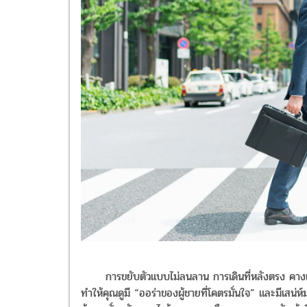
การขยับตัวแบบไม่ลนลาน การเดินที่หลังตรง คางเชิดเ
ทำให้คุณดูมี “ออร่าของผู้ชายที่โคตรมั่นใจ” และมีเสน่ห์