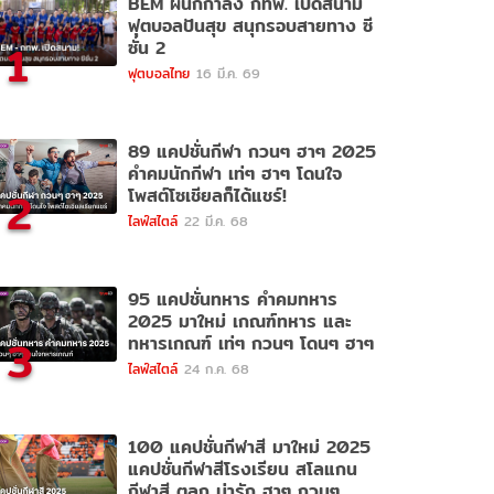
BEM ผนึกกำลัง กทพ. เปิดสนาม
ฟุตบอลปันสุข สนุกรอบสายทาง ซี
1
ซั่น 2
ฟุตบอลไทย
16 มี.ค. 69
89 แคปชั่นกีฬา กวนๆ ฮาๆ 2025
คำคมนักกีฬา เท่ๆ ฮาๆ โดนใจ
2
โพสต์โซเชียลก็ได้แชร์!
ไลฟ์สไตล์
22 มี.ค. 68
95 แคปชั่นทหาร คำคมทหาร
2025 มาใหม่ เกณฑ์ทหาร และ
3
ทหารเกณฑ์ เท่ๆ กวนๆ โดนๆ ฮาๆ
ไลฟ์สไตล์
24 ก.ค. 68
100 แคปชั่นกีฬาสี มาใหม่ 2025
แคปชั่นกีฬาสีโรงเรียน สโลแกน
กีฬาสี ตลก น่ารัก ฮาๆ กวนๆ