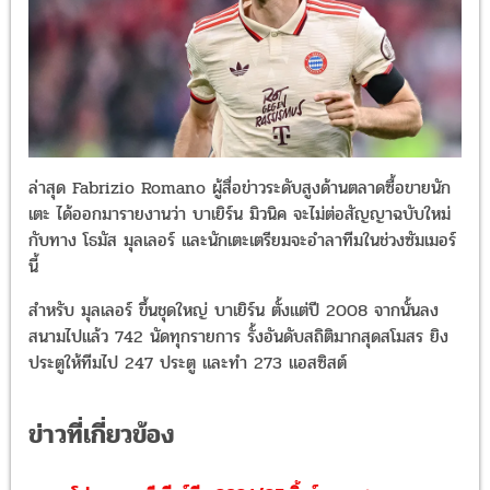
ล่าสุด Fabrizio Romano ผู้สื่อข่าวระดับสูงด้านตลาดซื้อขายนัก
เตะ ได้ออกมารายงานว่า บาเยิร์น มิวนิค จะไม่ต่อสัญญาฉบับใหม่
กับทาง โธมัส มุลเลอร์ และนักเตะเตรียมจะอำลาทีมในช่วงซัมเมอร์
นี้
สำหรับ มุลเลอร์ ขึ้นชุดใหญ่ บาเยิร์น ตั้งแต่ปี 2008 จากนั้นลง
สนามไปแล้ว 742 นัดทุกรายการ รั้งอันดับสถิติมากสุดสโมสร ยิง
ประตูให้ทีมไป 247 ประตู และทำ 273 แอสซิสต์
ข่าวที่เกี่ยวข้อง