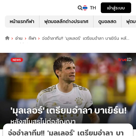
TH
เข้าสู่ระบบ
หน้าแรกกีฬา
ฟุตบอลลีกต่างประเทศ
ดูบอลสด
ฟุต
อ่าน
กีฬา
จ่ออำลาทีม!! 'มุลเลอร์' เตรียมอำลา บาเยิร์น หลัง
สโมสรไม่ต่อสัญญา
จ่ออำลาทีม!! 'มุลเลอร์' เตรียมอำลา บา