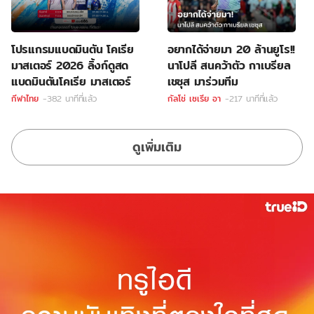
โปรแกรมแบดมินตัน โคเรีย
อยากได้จ่ายมา 20 ล้านยูโร!!
มาสเตอร์ 2026 ลิ้งก์ดูสด
นาโปลี สนคว้าตัว กาเบรียล
แบดมินตันโคเรีย มาสเตอร์
เชซุส มาร่วมทีม
กีฬาไทย
-382 นาทีที่แล้ว
กัลโช่ เซเรีย อา
-217 นาทีที่แล้ว
ดูเพิ่มเติม