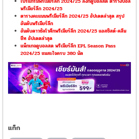
โปรแกรมพรีเมียร์ลีก 2024/25 ลิ้งก์ดูบอลสด ตารางบอล
พรีเมียร์ลีก 2024/25
ตารางคะแนนพรีเมียร์ลีก 2024/25 อัปเดตล่าสุด สรุป
อันดับพรีเมียร์ลีก
อันดับดาวซัลโวศึกพรีเมียร์ลีก 2024/25 แอสซิสต์-คลีน
ชีท อัปเดตล่าสุด
แพ็กเกจดูบอลสด พรีเมียร์ลีก EPL Season Pass
2024/25 ชมสะใจครบ 380 นัด
แท็ก