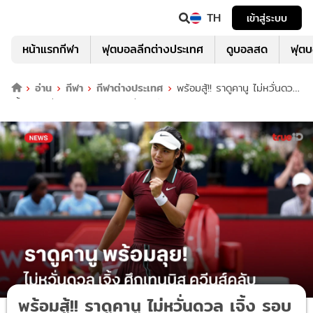
TH
เข้าสู่ระบบ
หน้าแรกกีฬา
ฟุตบอลลีกต่างประเทศ
ดูบอลสด
ฟุต
อ่าน
กีฬา
กีฬาต่างประเทศ
พร้อมสู้!! ราดูคานู ไม่หวั่นดวล
เจิ้ง รอบก่อนรองฯ เทนนิส ควีนส์คลับ
พร้อมสู้!! ราดูคานู ไม่หวั่นดวล เจิ้ง รอบ