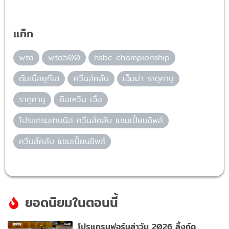
แท็ก
wta
wta500
hsbc championship
ดับเบิ้ลยูทีเอ
ควีนส์คลับ
เอ็มม่า ราดูคานู
ราดูคานู
ชิงเหวิน เจิ้ง
โปรแกรมเทนนิส ควีนส์คลับ แชมเปี้ยนชิพส์
ควีนส์คลับ แชมเปี้ยนชิพส์
ยอดนิยมในตอนนี้
โปรแกรมฟอร์มูล่าวัน 2026 ลิ้งก์ดู