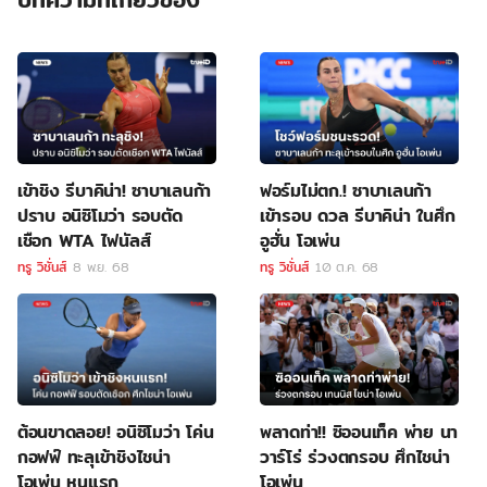
เข้าชิง รีบาคิน่า! ซาบาเลนก้า
ฟอร์มไม่ตก.! ซาบาเลนก้า
ปราบ อนิซิโมว่า รอบตัด
เข้ารอบ ดวล รีบาคิน่า ในศึก
เชือก WTA ไฟนัลส์
อูฮั่น โอเพ่น
ทรู วิชั่นส์
8 พ.ย. 68
ทรู วิชั่นส์
10 ต.ค. 68
ต้อนขาดลอย! อนิซิโมว่า โค่น
พลาดท่า!! ซิออนเท็ค พ่าย นา
กอฟฟ์ ทะลุเข้าชิงไชน่า
วาร์โร่ ร่วงตกรอบ ศึกไชน่า
โอเพ่น หนแรก
โอเพ่น