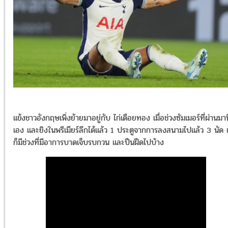
แข้งชาวอังกฤษเพิ่งย้ายมาอยู่กับ ไก่เดือยทอง เมื่อช่วงซัมเมอร์ที่ผ่านมานี
เอง และยิงในพรีเมียร์ลีกได้แล้ว 1 ประตูจากการลงสนามไปแล้ว 3 นัด 
ก็มีช่วงที่มีอาการบาดเจ็บรบกวน และปืนฝืดไปบ้าง