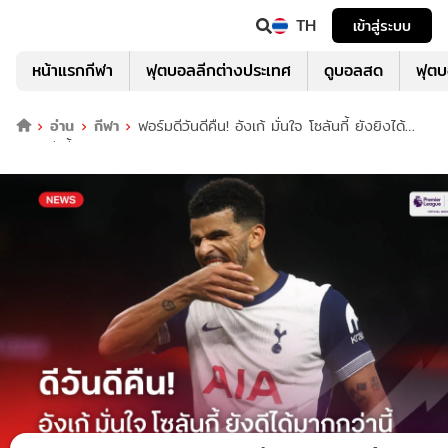
TH
เข้าสู่ระบบ
หน้าแรกกีฬา
ฟุตบอลลีกต่างประเทศ
ดูบอลสด
ฟุต
อ่าน
กีฬา
ฟอร์มดีวันดีคืน! อังเก้ มั่นใจ โซลันกี้ ยังยิงได้
มากกว่านี้