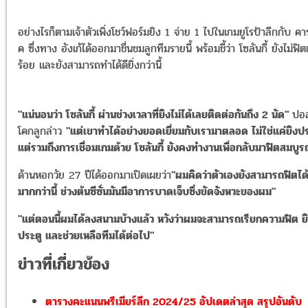
อย่างไรก็ตามเจ้าตัวเพิ่งโชว์ฟอร์มยิง 1 จ่าย 1 ไปในเกมยูโรป้าลีกกับ คา
ค ซึ่งทาง อังเก้ได้ออกมาชื่นชมลูกทีมรายนี้ พร้อมชี้ว่า โซลันกี้ ยังไม่ฟิต
ร้อย และยังสามารถทำได้ดียิ่งกว่านี้
"แน่นอนว่า โซลันกี้ ผ่านช่วงเวลาที่ยิงไม่ได้เลยติดต่อกันถึง 2 นัด"
ปอ
โคกลูกล่าว
"แต่เขาทำได้อย่างยอดเยี่ยมกับเรามาตลอด ไม่ใช่แค่ยิงป
แต่รวมถึงการเชื่อมเกมด้วย โซลันกี้ ยังคงทำงานเพื่อกลับมาฟิตสมบูร
ด้านหอกวัย 27 ปีได้ออกมาเปิดเผยว่า
"ผมคิดว่าตัวเองยังสามารถฟิตได
มากกว่านี้ ช่วงต้นซีซั่นมันมีอาการบาดเจ็บซึ่งขัดจังหวะของผม"
"แต่ตอนนี้ผมได้ลงสนามบ้างแล้ว หวังว่าผมจะสามารถเรียกความฟิต ย
ประตู และช่วยเหลือทีมได้ต่อไป"
ข่าวที่เกี่ยวข้อง
ตารางคะแนนพรีเมียร์ลีก 2024/25 อัปเดตล่าสุด สรุปอันดับ