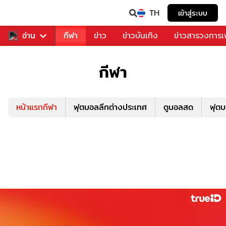
TH
เข้าสู่ระบบ
สำหรับคุณ
อ่าน
กีฬา
ข่าว
ข่าวบันเทิง
ข่าวสารวงการ
กีฬา
หน้าแรกกีฬา
ฟุตบอลลีกต่างประเทศ
ดูบอลสด
ฟุต