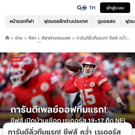
TH
เข้าสู่ระบบ
หน้าแรกกีฬา
ฟุตบอลลีกต่างประเทศ
ดูบอลสด
ฟุต
อ่าน
กีฬา
กีฬาต่างประเทศ
การันตีลิ่วทีมแรก! ชีฟส์ คว่ำ
เรเดอร์ส 19-17 ตีตั๋วเพลย์ออฟ NFL
การันตีลิ่วทีมแรก! ชีฟส์ คว่ำ เรเดอร์ส