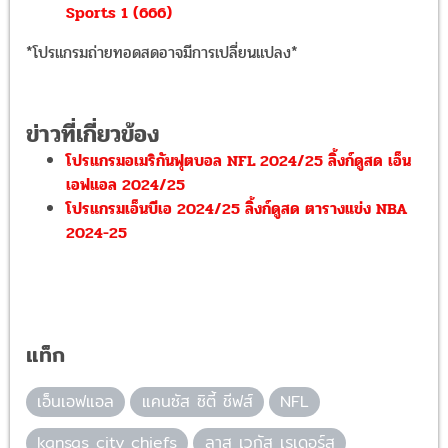
Sports 1 (666)
*
โปรแกรมถ่ายทอดสดอาจมีการเปลี่ยนแปลง
*
ข่าวที่เกี่ยวข้อง
โปรแกรมอเมริกันฟุตบอล NFL 2024/25 ลิ้งก์ดูสด เอ็น
เอฟแอล 2024/25
โปรแกรมเอ็นบีเอ 2024/25 ลิ้งก์ดูสด ตารางแข่ง NBA
2024-25
แท็ก
เอ็นเอฟแอล
แคนซัส ซิตี้ ชีฟส์
NFL
kansas city chiefs
ลาส เวกัส เรเดอร์ส