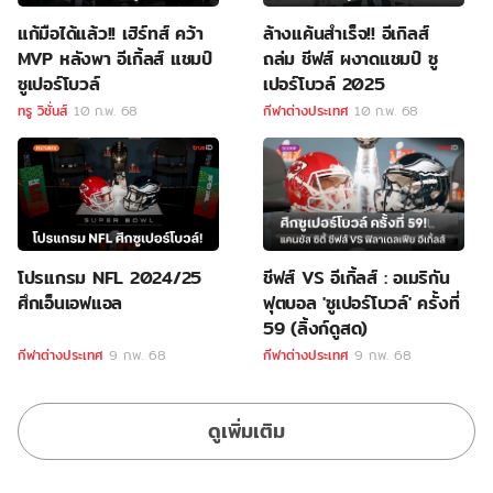
แก้มือได้แล้ว!! เฮิร์ทส์ คว้า
ล้างแค้นสำเร็จ!! อีเกิลส์
MVP หลังพา อีเกิ้ลส์ แชมป์
ถล่ม ชีฟส์ ผงาดแชมป์ ซู
ซูเปอร์โบวล์
เปอร์โบวล์ 2025
ทรู วิชั่นส์
10 ก.พ. 68
กีฬาต่างประเทศ
10 ก.พ. 68
โปรแกรม NFL 2024/25
ชีฟส์ VS อีเกิ้ลส์ : อเมริกัน
ศึกเอ็นเอฟแอล
ฟุตบอล 'ซูเปอร์โบวล์' ครั้งที่
59 (ลิ้งก์ดูสด)
กีฬาต่างประเทศ
9 ก.พ. 68
กีฬาต่างประเทศ
9 ก.พ. 68
ดูเพิ่มเติม