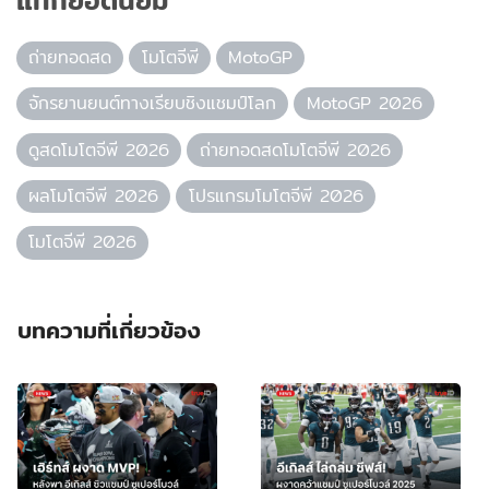
ถ่ายทอดสด
โมโตจีพี
MotoGP
จักรยานยนต์ทางเรียบชิงแชมป์โลก
MotoGP 2026
ดูสดโมโตจีพี 2026
ถ่ายทอดสดโมโตจีพี 2026
ผลโมโตจีพี 2026
โปรแกรมโมโตจีพี 2026
โมโตจีพี 2026
บทความที่เกี่ยวข้อง