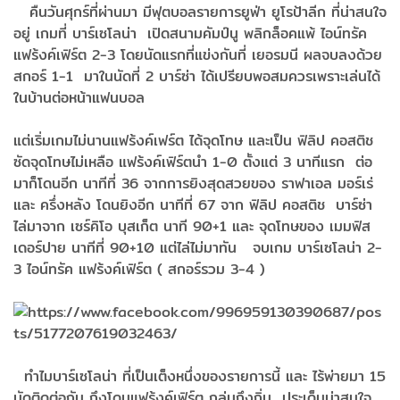
คืนวันศุกร์ที่ผ่านมา มีฟุตบอลรายการยูฟ่า ยูโรป้าลีก ที่น่าสนใจ
อยู่ เกมที่ บาร์เซโลน่า เปิดสนามคัมป์นู พลิกล็อคแพ้ ไอน์ทรัค
แฟร้งค์เฟิร์ต 2-3 โดยนัดแรกที่แข่งกันที่ เยอรมนี ผลจบลงด้วย
สกอร์ 1-1 มาในนัดที่ 2 บาร์ซ่า ได้เปรียบพอสมควรเพราะเล่นได้
ในบ้านต่อหน้าแฟนบอล
แต่เริ่มเกมไม่นานแฟร้งค์เฟร์ต ได้จุดโทษ และเป็น ฟิลิป คอสติช
ซัดจุดโทษไม่เหลือ แฟร้งค์เฟิร์ตนำ 1-0 ตั้งแต่ 3 นาทีแรก ต่อ
มาก็โดนอีก นาทีที่ 36 จากการยิงสุดสวยของ ราฟาเอล มอร์เร่
และ ครึ่งหลัง โดนยิงอีก นาทีที่ 67 จาก ฟิลิป คอสติช บาร์ซ่า
ไล่มาจาก เซร์คิโอ บุสเก็ต นาที 90+1 และ จุดโทษของ เมมฟิส
เดอร์ปาย นาทีที่ 90+10 แต่ไล่ไม่มาทัน จบเกม บาร์เซโลน่า 2-
3 ไอน์ทรัค แฟร้งค์เฟิร์ต ( สกอร์รวม 3-4 )
ทำไมบาร์เซโลน่า ที่เป็นเต็งหนึ่งของรายการนี้ และ ไร้พ่ายมา 15
นัดติดต่อกัน ถึงโดนแฟร้งค์เฟิร์ต ถล่มถึงถิ่น ประเด็นน่าสนใจ