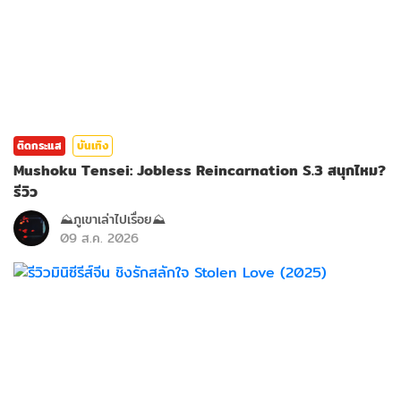
ติดกระแส
บันเทิง
Mushoku Tensei: Jobless Reincarnation S.3 สนุกไหม?
รีวิว
⛰️ภูเขาเล่าไปเรื่อย⛰️
09 ส.ค. 2026