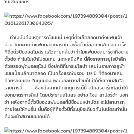
ในเสียงเชียร์
ทำไมมันถึงเหตุการณ์แบบนี้ เหตุที่ตั๋วเล็ดลอดมาถึงแฟนเจ้า
บ้าน โดยคาดว่าแฟนบอลเยอรมัน จะซื้อตั๋วต่อจากแฟนบอลบาร์ซ่า
ทีถือตั๋วปีของสโมสร แล้วถามกลับว่าทำไมแฟนบอลบาร์ซ่าถึงขาย
ตั๋วต่อ ทำไมไม่เข้าไปชมเกม เหตุผลนึ่งคือ นี้คือรายการยูโรป้าลีก
ถ้วยรองฟุตบอลยุโรป ซึ่งปกติที่บาร์เซโลน่า เล่นในรายการยูฟ่า
แชมเปี้ยนลีกมาตลอด เป็นครั้งแรกในรอบ 19 ปี ที่ต้องมาเล่น
ถ้วยรอง และ ในมุมมองแฟนบอลบางส่วนก็ไม่ได้ให้ความสนใจ
รายการนี้ ซึ่งหลังจากเกิดเหตุการณ์นี้ สโมสรบาร์เซโลน่าได้
ออกมาตรการใหม่ โดยประธานสโมสร อย่าง โจน ลาปอร์ต้า บอก
ว่า หลังจากนี้ตั๋วปีของแฟนบอลที่มีชื่อบนหน้าบัตร จะไม่สามารถ
ถ่ายโอนให้คนอื่น นั่นคือผู้ที่ถือตั๋วปีที่ระบุชื่อเดียวกันในบัตรเท่านั้น
ถึงจะเข้าสนามชมเกมได้