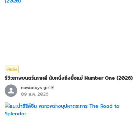
บันเทิง
รีวิวภาพยนตร์เกาหลี นับหนึ่งถึงมื้อแม่ Number One (2026)
nowadays girl☀︎︎
09 ส.ค. 2026