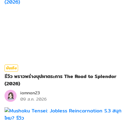
บันเทิง
รีวิว พราวพร่างบุปผาตระการ The Road to Splendor
(2026)
iamnan23
09 ส.ค. 2026