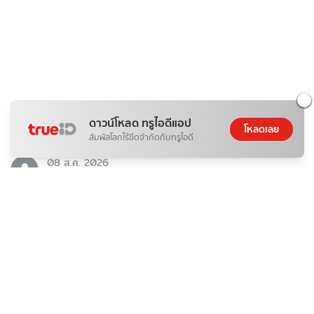
ดาวน์โหลด ทรูไอดีแอป
ติดกระแส
บันเทิง
โหลดเลย
สัมผัสโลกไร้ขีดจำกัดกับทรูไอดี
รู้จักตัวละครชายสุดเท่ใน BLEACH สงครามเลือดพันปี
08 ส.ค. 2026