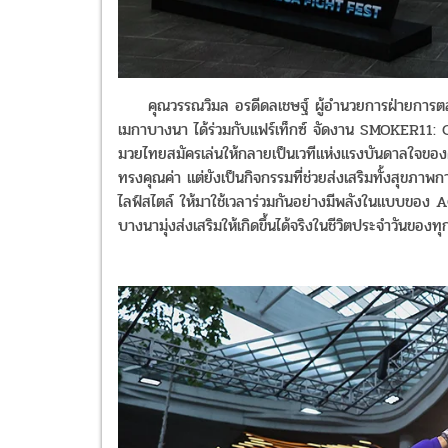
คุณวรรณวิมล อรดีดลเชษฐ์ ผู้อำนวยการฝ่ายการตลาด ศู
เมกาบางนา ได้ร่วมกับแฟร์เท็กซ์ จัดงาน SMOKER
มวยไทยสมัครเล่นให้กลายเป็นเวทีแห่งแรงบันดาลใจของคน
ทรงคุณค่า แต่ยังเป็นกิจกรรมที่ช่วยส่งเสริมทั้งสุขภาพกาย
ไลฟ์สไตล์ ให้มาใช้เวลาร่วมกันอย่างมีพลังในแบบขอ
บางนามุ่งส่งเสริมให้เกิดขึ้นได้จริงในชีวิตประจำวันของทุก