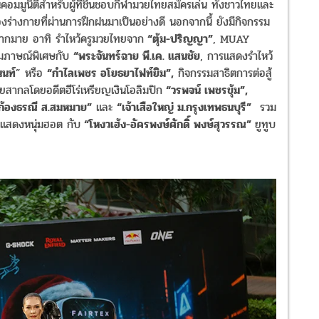
คอมมูนิตี้สำหรับผู้ที่ชื่นชอบกีฬามวยไทยสมัครเล่น ทั้งชาวไทยและ
งร่างกายที่ผ่านการฝึกฝนมาเป็นอย่างดี นอกจากนี้ ยังมีกิจกรรม
มากมาย อาทิ รำไหว้ครูมวยไทยจาก
“ตุ้ม-ปริญญา”
, MUAY
มภาษณ์พิเศษกับ
“พระจันทร์ฉาย พี.เค. แสนชัย
, การแสดงรำไหว้
นนท์
” หรือ
“กำไลเพชร อโยธยาไฟท์ยิม”,
กิจกรรมสาธิตการต่อสู้
สากลโดยอดีตฮีโร่เหรียญเงินโอลิมปิก
“วรพจน์ เพชรขุ้ม”,
ก้องธรณี ส.สมหมาย”
และ
“เจ้าเสือใหญ่ ม.กรุงเทพธนบุรี”
รวม
แสดงหนุ่มฮอต กับ
“โหงวเฮ้ง-อัครพงษ์ศักดิ์ พงษ์สุวรรณ”
ยูทูบ