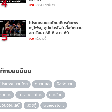
4
มวย
-354 นาทีที่แล้ว
โปรแกรมมวยไทยเกียรติเพชร
ทรูโฟร์ยู ซุปเปอร์ไฟต์ ลิ้งก์ดูมวย
5
สด วันเสาร์ที่ 8 ส.ค. 69
มวย
เมื่อวานนี้
ท็กยอดนิยม
โปรแกรมมวยไทย
ดูมวยสด
ลิ้งก์ดูมวย
ผลมวย
ตารางมวยไทย
มวยไทย
มวยออนไลน์
มวยตู้
trueidstory