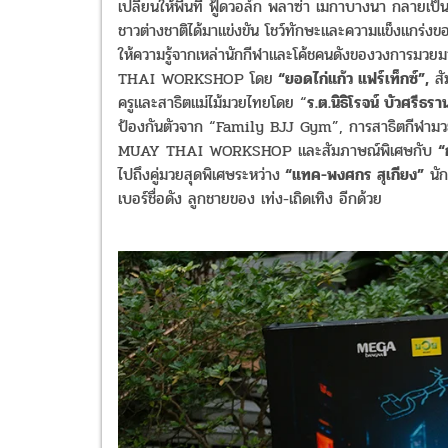
เปลี่ยนให้พื้นที่ ฟู้ดวอล์ก พลาซ่า เมกาบางนา กลายเป็น
ชาวต่างชาติได้มาแข่งขัน โชว์ทักษะและความแข็งแกร่งขอ
ให้ความรู้จากเหล่านักกีฬาและโค้ชคนดังของวงการมวย
THAI WORKSHOP โดย
“ยอดไก่แก้ว แฟร์เท็กซ์”,
สั
ครูและสาธิตแม่ไม้มวยไทยโดย “
ร.ต.นิธิโรจน์ บัวศรีธรา
ป้องกันตัวจาก “Family BJJ Gym”, การสาธิตกีฬามวย
MUAY THAI WORKSHOP และสัมภาษณ์พิเศษกับ
“
ไปถึงคู่มวยสุดพิเศษระหว่าง
“แทค-พงศกร สุเกียง”
นัก
เบอร์ชื่อดัง ลูกชายของ เท่ง-เถิดเทิง อีกด้วย