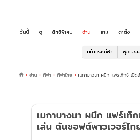
วันนี้
ดู
สิทธิพิเศษ
อ่าน
เกม
ตาตั้ง
หน้าแรกกีฬา
ฟุตบอลล
อ่าน
กีฬา
กีฬาไทย
เมกาบางนา ผนึก แฟร์เท็กซ์ เปิด
เมกาบางนา ผนึก แฟร์เท็ก
เล่น ดันซอฟต์พาวเวอร์ไท