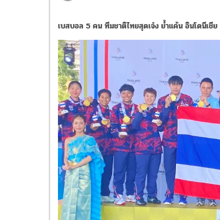
เบสบอล 5 คน ทีมชาติไทยสุดเจ๋ง ย้ำแค้น อินโดนีเชีย