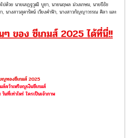
บไปด้วย นายเสฏฐวุฒิ บูชา, นายนฤพล ม่วงเกษม, นายธีธัช
หา, นางสาวสุดารัตน์ เวียงคำฟ้า, นางสาวกัญญาวรรณ ศิลา และ
ๆ ของ ซีเกมส์ 2025 ได้ที่นี่!!
หรียญทองซีเกมส์ 2025
นส์คว้าเหรียญเงินซีเกมส์
วันที่เท่าไหร่ ใครเป็นเจ้าภาพ