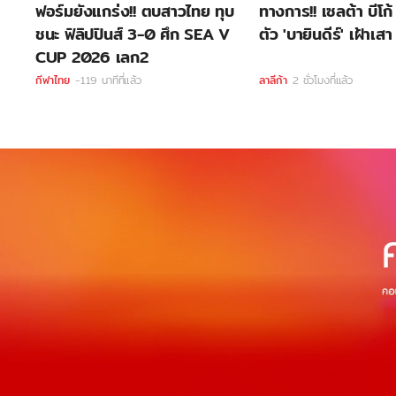
ฟอร์มยังแกร่ง!! ตบสาวไทย ทุบ
ทางการ!! เซลต้า บีโก
ชนะ ฟิลิปปินส์ 3-0 ศึก SEA V
ตัว 'บายินดีร์' เฝ้าเส
CUP 2026 เลก2
กีฬาไทย
-119 นาทีที่แล้ว
ลาลีก้า
2 ชั่วโมงที่แล้ว