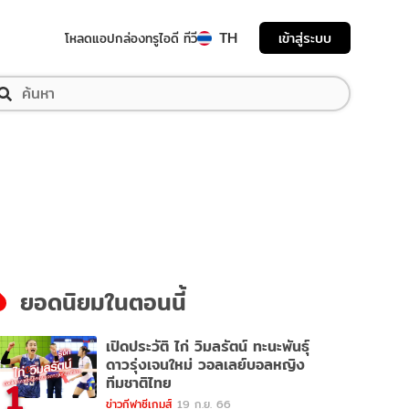
TH
เข้าสู่ระบบ
โหลดแอป
กล่องทรูไอดี ทีวี
ยอดนิยมในตอนนี้
เปิดประวัติ ไก่ วิมลรัตน์ ทะนะพันธุ์
ดาวรุ่งเจนใหม่ วอลเลย์บอลหญิง
1
ทีมชาติไทย
ข่าวกีฬาซีเกมส์
19 ก.ย. 66