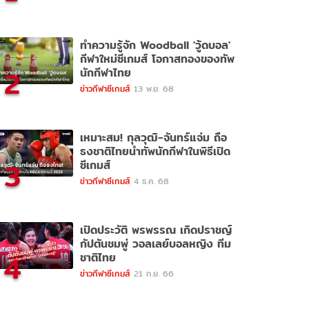
ทำความรู้จัก Woodball 'วู้ดบอล'
กีฬาใหม่ซีเกมส์ โอกาสทองของทัพ
2
นักกีฬาไทย
ข่าวกีฬาซีเกมส์
13 พ.ย. 68
เหมาะสม! กุลวุฒิ-จันทร์แจ่ม ถือ
ธงชาติไทยนำทัพนักกีฬาในพิธีเปิด
3
ซีเกมส์
ข่าวกีฬาซีเกมส์
4 ธ.ค. 68
เปิดประวัติ พรพรรณ เกิดปราชญ์
กัปตันชมพู่ วอลเลย์บอลหญิง ทีม
4
ชาติไทย
ข่าวกีฬาซีเกมส์
21 ก.ย. 66