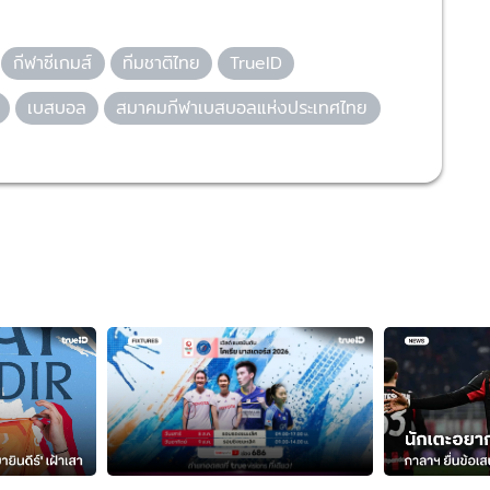
กีฬาซีเกมส์
ทีมชาติไทย
TrueID
เบสบอล
สมาคมกีฬาเบสบอลแห่งประเทศไทย