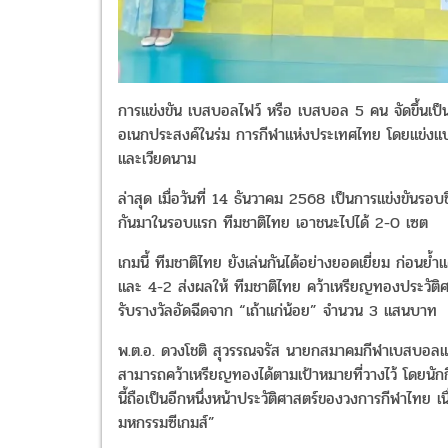
การแข่งขัน เบสบอลไฟว์ หรือ เบสบอล 5 คน จัดขึ้นเป็น
อเนกประสงค์ในร่ม การกีฬาแห่งประเทศไทย โดยแข่งแบ
และเวียดนาม
ล่าสุด เมื่อวันที่ 14 ธันวาคม 2568 เป็นการแข่งขันรอบ
กันมาในรอบแรก ทีมชาติไทย เอาชนะไปได้ 2-0 เซต
เกมนี้ ทีมชาติไทย ยังเล่นกันได้อย่างยอดเยี่ยม ก่อนย้
และ 4-2 ส่งผลให้ ทีมชาติไทย คว้าเหรียญทองประวัติศาส
รับรางวัลอัดฉีดจาก “เถ้าแก่น้อย” จำนวน 3 แสนบาท
พ.ต.อ. ดวงโชติ สุวรรณจรัส นายกสมาคมกีฬาเบสบอลแห่งปร
สามารถคว้าเหรียญทองได้ตามเป้าหมายที่วางไว้ โดยนั
นี้ถือเป็นอีกหนึ่งหน้าประวัติศาสตร์ของวงการกีฬาไทย 
มหกรรมซีเกมส์”