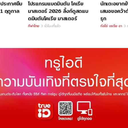
้ ประกาศยืม
โปรแกรมแบดมินตัน โคเรีย
นักเตะอยากย้า
า 1 ฤดูกาล
มาสเตอร์ 2026 ลิ้งก์ดูสดแบ
เสนอขอคว้าตั
ดมินตันโคเรีย มาสเตอร์
รุก
กีฬาไทย
3 ชั่วโมงที่แล้ว
กัลโช่ เซเรีย อา
3 ช