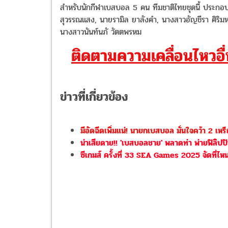
สำหรับนักกีฬาเบสบอล 5 คน ทีมชาติไทยชุดนี้ ประกอ
สุวรรณแสง, นายรามิล ยาลังคำ, นางสาวอัญชีรา ศิริม
นางสาวนันท์นภั วัตตพรหม
ติดตามความเคลื่อนไหวอื่น
ข่าวที่เกี่ยวข้อง
มีอัดฉีดเพิ่มแน่! นายกเบสบอล มั่นใจคว้า 2 เ
น่าเสียดาย!! 'เบสบอลชาย' พลาดท่า พ่ายฟิลิปปิ
ซีเกมส์ ครั้งที่ 33 SEA Games 2025 จัดที่ไหน 