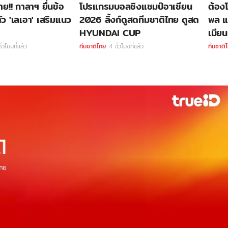
ย!! กาลาฯ ยื่นข้อ
โปรแกรมบอลชิงแชมป์อาเซียน
ต้องโ
ว 'เลเอา' เสริมแนว
2026 ลิ้งก์ดูสดทีมชาติไทย ดูสด
พล แถ
HYUNDAI CUP
เมีย
ั่วโมงที่แล้ว
ทีมชาติไทย
4 ชั่วโมงที่แล้ว
ทีมชาติ