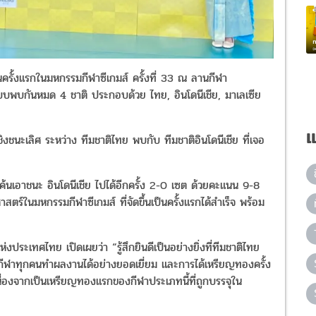
ครั้งแรกในมหกรรมกีฬาซีเกมส์ ครั้งที่ 33 ณ ลานกีฬา
บพบกันหมด 4 ชาติ ประกอบด้วย ไทย, อินโดนีเชีย, มาเลเซีย
แ
ชิงชนะเลิศ ระหว่าง ทีมชาติไทย พบกับ ทีมชาติอินโดนีเชีย ที่เจอ
ำแค้นเอาชนะ อินโดนีเชีย ไปได้อีกครั้ง 2-0 เซต ด้วยคะแนน 9-8
ตร์ในมหกรรมกีฬาซีเกมส์ ที่จัดขึ้นเป็นครั้งแรกได้สำเร็จ พร้อม
ะเทศไทย เปิดเผยว่า “รู้สึกยินดีเป็นอย่างยิ่งที่ทีมชาติไทย
กกีฬาทุกคนทำผลงานได้อย่างยอดเยี่ยม และการได้เหรียญทองครั้ง
เนื่องจากเป็นเหรียญทองแรกของกีฬาประเภทนี้ที่ถูกบรรจุใน