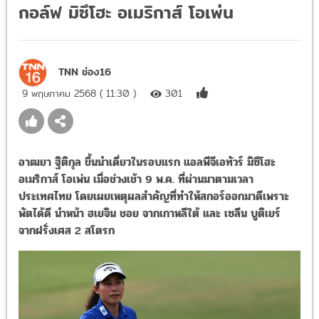
กอล์ฟ มิซึโฮะ อเมริกาส์ โอเพ่น
TNN ช่อง16
9 พฤษภาคม 2568 ( 11:30 )
301
อาฒยา ฐิติกุล ขึ้นนำเดี่ยวในรอบแรก แอลพีจีเอทัวร์ มิซึโฮะ
อเมริกาส์ โอเพ่น เมื่อช่วงเช้า 9 พ.ค. ที่ผ่านมาตามเวลา
ประเทศไทย โดยเผยเหตุผลสำคัญที่ทำให้สกอร์ออกมาดีเพราะ
พัตได้ดี นำหน้า ฮเยจิน ชอย จากเกาหลีใต้ และ เซลีน บูติเยร์
จากฝรั่งเศส 2 สโตรก