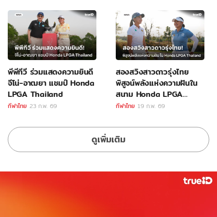
พีพีทีวี ร่วมแสดงความยินดี
สองสวิงสาวดาวรุ่งไทย
จีโน่-อาฒยา แชมป์ Honda
พิสูจน์พลังแห่งความฝันใน
LPGA Thailand
สนาม Honda LPGA
Thailand
กีฬาไทย
23 ก.พ. 69
กีฬาไทย
19 ก.พ. 69
ดูเพิ่มเติม