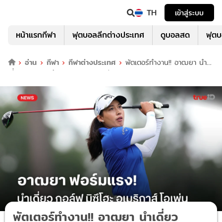
TH
เข้าสู่ระบบ
หน้าแรกกีฬา
ฟุตบอลลีกต่างประเทศ
ดูบอลสด
ฟุต
อ่าน
กีฬา
กีฬาต่างประเทศ
พัตเตอร์ทำงาน!! อาฒยา นำ
เดี่ยว กอล์ฟ มิซึโฮะ อเมริกาส์ โอเพ่น
พัตเตอร์ทำงาน!! อาฒยา นำเดี่ยว