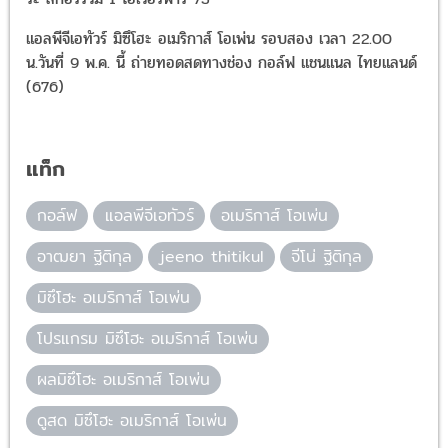
แอลพีจีเอทัวร์ มิซึโฮะ อเมริกาส์ โอเพ่น รอบสอง เวลา 22.00
น.วันที่ 9 พ.ค. นี้ ถ่ายทอดสดทางช่อง กอล์ฟ แชนแนล ไทยแลนด์
(676)
แท็ก
กอล์ฟ
แอลพีจีเอทัวร์
อเมริกาส์ โอเพ่น
อาฒยา ฐิติกุล
jeeno thitikul
จีโน่ ฐิติกุล
มิซึโฮะ อเมริกาส์ โอเพ่น
โปรแกรม มิซึโฮะ อเมริกาส์ โอเพ่น
ผลมิซึโฮะ อเมริกาส์ โอเพ่น
ดูสด มิซึโฮะ อเมริกาส์ โอเพ่น