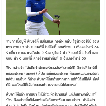
รายการนี้อยู่ที่ ลิเบอร์ตี้ เนชั่นแนล กอล์ฟ คลับ รัฐนิวเจอร์ซี่ย์ รอบ
แรก อาฒยา ทำ 8 เบอร์ดี้ ไม่มีโบกี้ สกอร์รวม 8 อันเดอร์พาร์ 64
นำเดี่ยว ตามมาในอันดับ 2 ร่วม บูติเยร์ ทำ 7 เบอร์ดี้ 1 โบกี้ และ
ชอย ทำ 6 เบอร์ดี้ สกอร์รวมเท่ากันที่ 6 อันเดอร์พาร์ 66
จีโน่ กล่าวว่า “ฉันคิดว่าพัตเตอร์ของฉันทำงานได้ดี ดีกว่าสัปดาห์ที่
แข่งเชฟรอน (เมเจอร์) สัปดาห์ที่แข่งเชฟรอน พัตเตอร์แย่แต่คงไม่ใช่
แค่ฉัน คนอื่นๆ ก็ด้วย สัปดาห์นั้นกรีนยากมาก แต่ที่นี่ฉันตีได้ดี พัตต์
ก็ดี และโชคดีที่ได้เล่นตอนเช้า เพราะลมไม่ค่อยแรง”
สัปดาห์ที่แล้ว อาฒยา ไม่ได้ร่วมทัวร์นาเมนต์ แต่เดินทางกลับมาที่
บ้าน ถึงอย่างนั้นก็ยังเคร่งครัดกับการซ้อม และเล่าว่า “ฉันคิดว่า
ช่วง 2-3 วันที่กลับบ้าน ฉํนซ้อมพัตต์เยอะมากๆ ฉันรู้สึกดีถ้าพัตต์