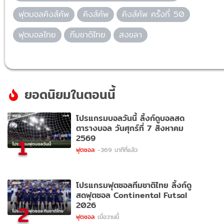
ฟุตบอลคิงส์คัพ
คิงส์คัพ
คิงส์คัพ ครั้งที่ 50
ฟุตบอลไทย
ทีมชาติไทย
สงขลา
ยอดนิยมในตอนนี้
โปรแกรมบอลวันนี้ ลิ้งก์ดูบอลสด
ตารางบอล วันศุกร์ที่ 7 สิงหาคม
2569
1
ฟุตซอล
-369 นาทีที่แล้ว
โปรแกรมฟุตซอลทีมชาติไทย ลิ้งก์ดู
สดฟุตซอล Continental Futsal
2026
2
ฟุตซอล
เมื่อวานนี้