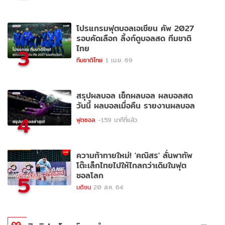
โปรแกรมฟุตบอลเอเชียน คัพ 2027
รอบคัดเลือก ลิ้งก์ดูบอลสด ทีมชาติ
ไทย
3
ทีมชาติไทย
1 เม.ย. 69
สรุปผลบอล เช็กผลบอล ผลบอลสด
วันนี้ ผลบอลเมื่อคืน รายงานผลบอล
4
ฟุตซอล
-159 นาทีที่แล้ว
ความท้าทายใหม่! 'คณิสร' ลั่นพาทัพ
โต๊ะเล็กไทยไปให้ไกลกว่าเดิมในฟุต
ซอลโลก
5
มติชน
20 ส.ค. 64