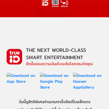
THE NEXT WORLD-CLASS
SMART ENTERTAINMENT
อีกขั้นของความบันเทิงระดับโลกตรงใจคุณ
วันนี้
ดู
สิทธิพิเศษ
อ่าน
เกม
ตาตั้ง
ช้อปปิ้ง
แพ็กเกจ