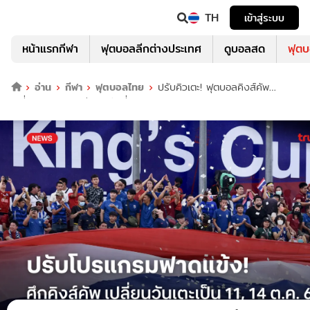
TH
เข้าสู่ระบบ
หน้าแรกกีฬา
ฟุตบอลลีกต่างประเทศ
ดูบอลสด
ฟุต
อ่าน
กีฬา
ฟุตบอลไทย
ปรับคิวเตะ! ฟุตบอลคิงส์คัพ
เปลี่ยนโปรแกรมแข่งเป็นวันที่ 11, 14 ต.ค. 67