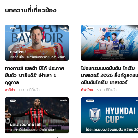
บทความที่เกี่ยวข้อง
ทางการ!! เซลต้า บีโก้ ประกาศ
โปรแกรมแบดมินตัน โคเรีย
ยืมตัว 'บายินดีร์' เฝ้าเสา 1
มาสเตอร์ 2026 ลิ้งก์ดูสดแ
ฤดูกาล
ดมินตันโคเรีย มาสเตอร์
ลาลีก้า
-113 นาทีที่แล้ว
กีฬาไทย
-58 นาทีที่แล้ว