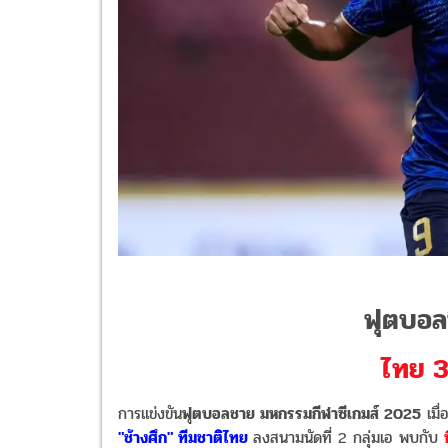
ฟุตบอล
ไทย 3
การแข่งขัน
ฟุตบอลชาย มหกรรมกีฬาซีเกมส์ 2025
เมื่
"ช้างศึก" ทีมชาติไทย
ลงสนามนัดที่ 2 กลุ่มเอ พบกับ