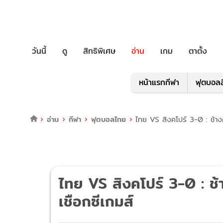
วันนี้
ดู
สิทธิพิเศษ
อ่าน
เกม
ตาตั้ง
หน้าแรกกีฬา
ฟุตบอลล
อ่าน
กีฬา
ฟุตบอลไทย
ไทย VS สิงคโปร์ 3-0 : ช้างศึก
ไทย VS สิงคโปร์ 3-0 : ช้าง
เชือกซีเกมส์