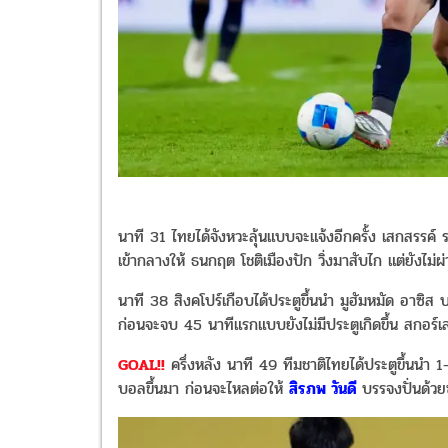
นาที 31 ไทยได้จังหวะลุ้นแบบจะแจ้งอีกครั้ง เสกสรรค์ ร
เข้ากลางให้ ธนกฤต โชติเมืองปัก วิ่งมาสับไก แต่ยังไม่
นาที 38 สิงคโปร์เกือบได้ประตูขึ้นนำ มูฮัมหมัด อาซิ
ก่อนจะจบ 45 นาทีแรกแบบยังไม่มีประตูเกิดขึ้น สกอร์เ
GOAL!!
ครึ่งหลัง นาที 49 ทีมชาติไทยได้ประตูขึ้นนำ
บอลขึ้นมา ก่อนจะไหลต่อให้
สิรภพ วันดี
บรรจงปั่นด้วย