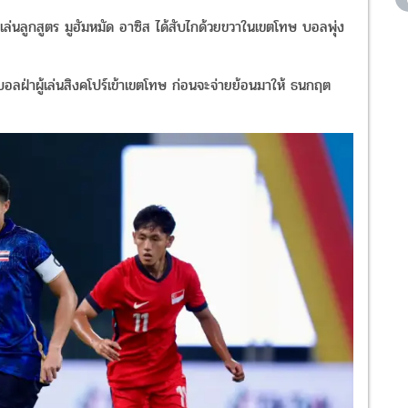
ิกเล่นลูกสูตร มูฮัมหมัด อาซิส ได้สับไกด้วยขวาในเขตโทษ บอลพุ่ง
าบอลฝ่าผู้เล่นสิงคโปร์เข้าเขตโทษ ก่อนจะจ่ายย้อนมาให้ ธนกฤต