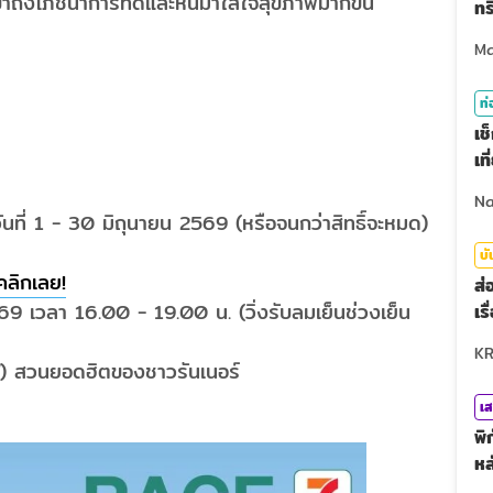
ข้าถึงโภชนาการที่ดีและหันมาใส่ใจสุขภาพมากขึ้น
ทร
ท่
เช
เท
วันที่ 1 - 30 มิถุนายน 2569 (หรือจนกว่าสิทธิ์จะหมด)
บั
คลิกเลย!
ส่
9 เวลา 16.00 - 19.00 น. (วิ่งรับลมเย็นช่วงเย็น
เร
 สวนยอดฮิตของชาวรันเนอร์
เส
พิ
หล