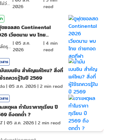
|
06 ส.ค.
|
3
min
จิตไม่ว่าง
2026
read
ฬา
ฟุตซอลสด Continental
26 เวียดนาม พบ ไทย
ายทอดสดกีฬา
|
05 ส.ค.
|
4
min
หงส์ดรุณ
2026
read
าวสาร
ำมันเบนซิน สำคัญแค่ไหน? สิ่งที่
้ใช้รถควรรู้ในปี 2569
nda
|
05 ส.ค. 2026
|
2
min read
าวสาร
าะเหตุผล ทำไมราคาทุเรียน ปี
69 ถึงตกต่ำ ?
AT
|
05 ส.ค. 2026
|
2
min read
Advertisement