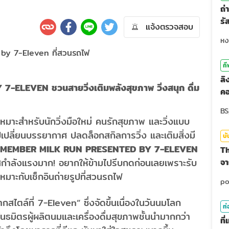
ถ่
รั
แจ้งตรวจสอบ
สุ
กี
ลิ
Y 7-ELEVEN
ชวนสายวิ่งเติมพลังสุขภาพ วิ่งสนุก ดื่ม
คอ
าเหมาะสำหรับนักวิ่งมือใหม่ คนรักสุขภาพ และวิ่งแบบ
ปเปลี่ยนบรรยากาศ ปลดล็อกสกิลการวิ่ง และเติมสิ่งมี
บั
 MEMBER MILK RUN PRESENTED BY 7-ELEVEN
Th
กระแสกำลังแรงมาก! อยากให้ข้ามไปรีบกดก่อนเลยเพราะรับ
จา
มาะกับเช็กอินถ่ายรูปที่สวนรถไฟ
สไตล์ที่ 7-Eleven” ซึ่งจัดขึ้นเนื่องในวันนมโลก
ท่
ธมิตรผู้ผลิตนมและเครื่องดื่มสุขภาพชั้นนำมากกว่า
ที