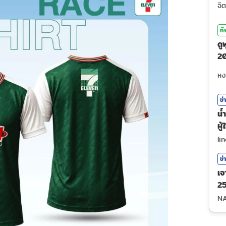
กี
ดู
20
ถ่
ข่
น้
ผู
li
ข่
เจ
25
N