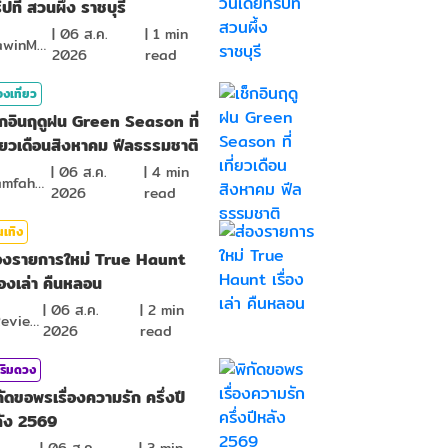
ิปที่ สวนผึ้ง ราชบุรี
|
06 ส.ค.
|
1
min
MawinMatravel
2026
read
องเที่ยว
็กอินฤดูฝน Green Season ที่
ี่ยวเดือนสิงหาคม ฟีลธรรมชาติ
|
06 ส.ค.
|
4
min
NamfahPhupha
2026
read
นเทิง
องรายการใหม่ True Haunt
ื่องเล่า คืนหลอน
|
06 ส.ค.
|
2
min
KReview
2026
read
ริมดวง
กัดขอพรเรื่องความรัก ครึ่งปี
ัง 2569