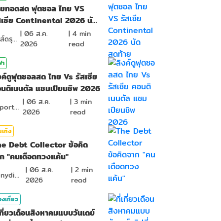
ายทอดสด ฟุตซอล ไทย VS
สเซีย Continental 2026 นัด
ดท้าย
|
06 ส.ค.
|
4
min
หงส์ดรุณ
2026
read
ฬา
งค์ดูฟุตซอลสด ไทย Vs รัสเซีย
นติเนนตัล แชมเปียนชิพ 2026
|
06 ส.ค.
|
3
min
BSports8
2026
read
นเทิง
e Debt Collector ข้อคิด
ก "คนเดือดทวงแค้น"
|
06 ส.ค.
|
2
min
ponydiary
2026
read
องเที่ยว
่เที่ยวเดือนสิงหาคมแบบวันเดย์