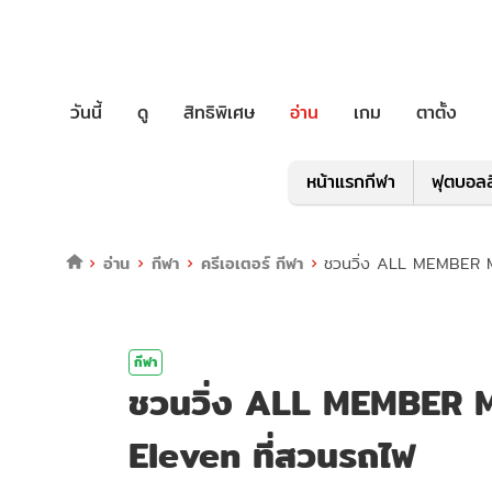
วันนี้
ดู
สิทธิพิเศษ
อ่าน
เกม
ตาตั้ง
หน้าแรกกีฬา
ฟุตบอลล
อ่าน
กีฬา
ครีเอเตอร์ กีฬา
ชวนวิ่ง ALL MEMBER M
กีฬา
ชวนวิ่ง ALL MEMBER 
Eleven ที่สวนรถไฟ