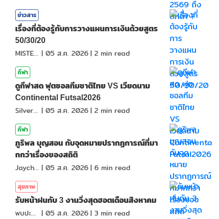
ข่าวสาร
เรื่องที่ต้องรู้กับการวางแผนการเงินด้วยสูตร
50/30/20
MISTER1997
|
05 ส.ค. 2026
|
2
min read
กีฬา
ดูกีฬาสด ฟุตซอลทีมชาติไทย VS เวียดนาม
Continental Futsal2026
SilverShark
|
05 ส.ค. 2026
|
2
min read
กีฬา
ภูริพล บุญสอน กับจุดหมายปรากฏการณ์ที่มา
กกว่าเรื่องของสถิติ
Jaychou
|
05 ส.ค. 2026
|
6
min read
สุขภาพ
รับหน้าฝนกับ 3 งานวิ่งสุดฮอตเดือนสิงหาคม
พบปะกัน
|
05 ส.ค. 2026
|
3
min read