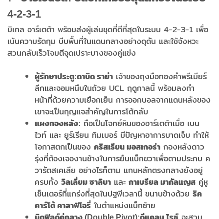
4-2-3-1
มิเกล อาร์เตต้า พร้อมส่งผู้เล่นชุดที่ดีที่สุดในระบบ 4-2-3-1 เพื่อ
เน้นความรัดกุม บีบพื้นที่ในแดนกลางอย่างดุดัน และใช้จังหวะ
สวนกลับเร็วโจมตีจุดเปราะบางของคู่แข่ง
เจ้าของถุงมือทองคำพรีเมียร์
ผู้รักษาประตู:
ดาบิด ราย่า
ลีกและจอมหนึบในถ้วย UCL ฤดูกาลนี้ พร้อมลงทำ
หน้าที่ด้วยความเยือกเย็น การออกบอลจากแดนหลังของ
เขาจะเป็นกุญแจสำคัญในการโต้กลับ
ถือเป็นโจทย์หินของอาร์เตต้าเมื่อ เบน
แผงกองหลัง:
ไวท์ และ ยูร์เรียน ทิมเบอร์ มีปัญหาอาการบาดเจ็บ ทำให้
โอกาสตกเป็นของ
กองหลังดาว
คริสเธียน มอสเกอร่า
รุ่งที่ต้องเจองานช้างในการยืนแบ็กขวาเพื่อตามประกบ ค
วารัตสเคเลีย อย่างไรก็ตาม แกนหลักตรงกลางยังอยู่
ครบทั้ง
และ
คู่หู
วิลเลี่ยม ซาลิบา
กาเบรียล มากัลแญส
เซ็นเตอร์ที่แกร่งที่สุดในปฐพีเวลานี้ ขนาบข้างด้วย
ริค
ในตำแหน่งแบ็กซ้าย
คาร์โด้ คาลาฟิโอรี่
จะสวม
มิดฟิลด์คู่กลาง (Double Pivot):
ดีแคลน ไรซ์