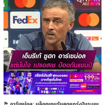
🏴󠁧󠁢󠁥󠁮󠁧󠁿 อาร์เซน่อล: บล็อกเกมรับสุดแกร่งในระบบ