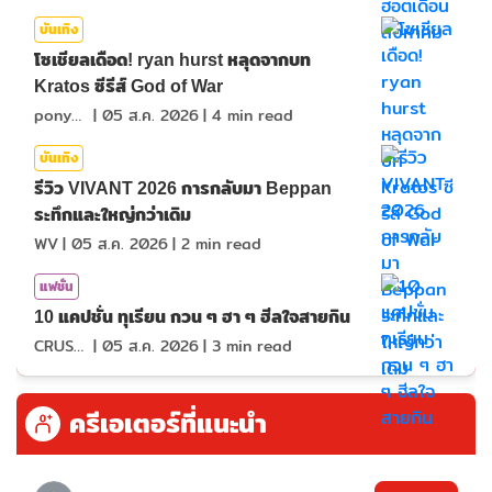
บันเทิง
โซเชียลเดือด! ryan hurst หลุดจากบท
Kratos ซีรีส์ God of War
ponydiary
|
05 ส.ค. 2026
|
4
min read
บันเทิง
รีวิว VIVANT 2026 การกลับมา Beppan
ระทึกและใหญ่กว่าเดิม
WV
|
05 ส.ค. 2026
|
2
min read
แฟชั่น
10 แคปชั่น ทุเรียน กวน ๆ ฮา ๆ ฮีลใจสายกิน
CRUSHที่แปลว่าแอบชอบ
|
05 ส.ค. 2026
|
3
min read
ครีเอเตอร์ที่แนะนำ