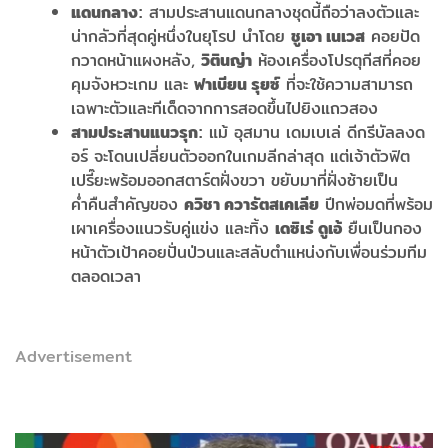
สามประสานแดนกลางชุดนี้ถือว่าลงตัวและ
แดนกลาง:
น่ากลัวที่สุดคู่หนึ่งในยุโรป นำโดย
คอยปัด
ชูเอา เนเวส
กวาดหน้าแผงหลัง,
ห้องเครื่องโปรตุกีสที่คอย
วิตินญ่า
คุมจังหวะเกม และ
ที่จะใช้ความสามารถ
ฟาเบียน รุยซ์
เฉพาะตัวและทีเด็ดจากการสอดขึ้นไปยิงแถวสอง
แม้ อุสมาน เดมเบเล่ ดีกรีบัลลงด
สามประสานแนวรุก:
อร์ จะโดนเปลี่ยนตัวออกในเกมลีกล่าสุด แต่เจ้าตัวฟิต
เปรี๊ยะพร้อมออกสตาร์ตฝั่งขวา ขยับมาที่ฝั่งซ้ายเป็น
ค่ำคืนสำคัญของ
ปีกพ่อมดที่พร้อม
ควิชา ควารัตสเคเลีย
เผาเครื่องแนวรับคู่แข่ง และทิ้ง
ยืนเป็นกอง
เดซิเร่ ดูเอ้
หน้าตัวเป้าคอยปั่นป่วนและสลับตำแหน่งกับเพื่อนร่วมทีม
ตลอดเวลา
Advertisement