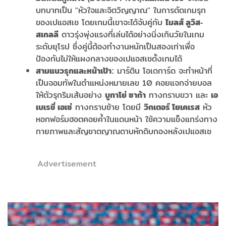
บทบาทเป็น "หัวใจและจิตวิญญาณ" ในการตัดเกมรุก
ของเปแอสเช โดยเกมนี้เขาจะได้จับคู่กับ
ไมลส์ ลูวิส-
ดาวรุ่งพุ่งแรงที่เล่นได้อย่างนิ่งเกินวัยในเกม
สเกลลี
ระดับยุโรป ซึ่งคู่นี้ต้องทำงานหนักเป็นสองเท่าเพื่อ
ป้องกันไม่ให้แผงกลางของเปแอสเชตั้งเกมได้
มาร์ติน โอเดการ์ด จะทำหน้าที่
สามแนวรุกและหน้าเป้า:
เป็นจอมทัพในตำแหน่งหมายเลข 10 คอยแจกจ่ายบอล
ให้ตัวรุกริมเส้นอย่าง
ทางกราบขวา และ
บูกาโย่ ซาก้า
เอ
ทางกราบซ้าย โดยมี
หัว
เบเรชี่ เอเซ่
วิกเตอร์ โยเคเรส
หอกฟอร์มฮอตคอยค้ำในแดนหน้า ใช้ความแข็งแกร่งทาง
กายภาพและสัญชาตญาณดาบหักดิบกองหลังเปแอสเช
Advertisement