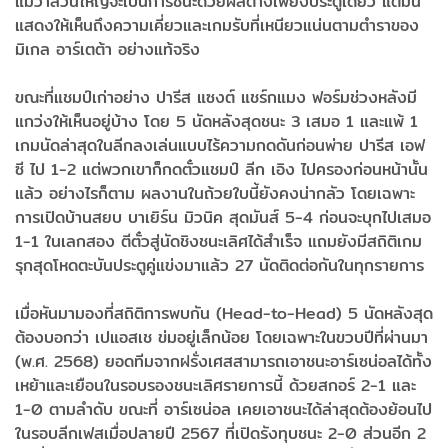
แม้ว่าส่วนใหญ่จะเป็นการชนะด้วยผลต่างเพียงประตูเดียว แต่มัน
แสดงให้เห็นถึงความเคี่ยวและเกมรับที่เหนียวแน่นตามตำราของ
มิเกล อาร์เตต้า อย่างแท้จริง
ขณะที่แชมป์เก่าอย่าง ปารีส แซงต์ แชร์กแมง ฟอร์มช่วงหลังมี
แกว่งให้เห็นอยู่บ้าง โดย 5 นัดหลังสุดชนะ 3 เสมอ 1 และแพ้ 1
เกมนัดล่าสุดในลีกลงเล่นแบบไร้ความกดดันก่อนพ่าย ปารีส เอฟ
ซี ไป 1-2 แต่พวกเขาก็กดตั๋วแชมป์ ลีก เอิง ไปครองก่อนหน้านั้น
แล้ว อย่างไรก็ตาม ผลงานในถ้วยใบนี้ยังคงน่ากลัว โดยเฉพาะ
การเปิดบ้านสยบ บาเยิร์น มิวนิค สุดมันส์ 5-4 ก่อนจะบุกไปเสมอ
1-1 ในเลกสอง ตีตั๋วสู่นัดชิงชนะเลิศได้สำเร็จ แถมยังมีสถิติเกม
รุกสุดโหดตะบันประตูคู่แข่งมาแล้ว 27 นัดติดต่อกันในทุกรายการ
เมื่อหันมามองที่สถิติการพบกัน (Head-to-Head) 5 นัดหลังสุด
ต้องบอกว่า เปแอสเช ข่มอยู่เล็กน้อย โดยเฉพาะในขวบปีที่ผ่านมา
(พ.ศ. 2568) ยอดทีมจากฝรั่งเศสสามารถเอาชนะอาร์เซน่อลได้ทั้ง
เหย้าและเยือนในรอบรองชนะเลิศรายการนี้ ด้วยสกอร์ 2-1 และ
1-0 ตามลำดับ ขณะที่ อาร์เซน่อล เคยเอาชนะได้ล่าสุดต้องย้อนไป
ในรอบลีกเฟสเมื่อปลายปี 2567 ที่เปิดรังทุบชนะ 2-0 ส่วนอีก 2