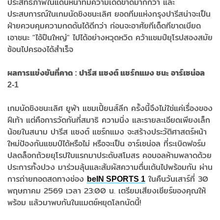
ประสิทธิภาพในแดนหน้าที่มีความเด็ดขาดมากกว่า และ
ประสบการณ์ในเกมนัดชิงชนะเลิศ ยอดทีมแห่งกรุงปารีสน่าจะเป็น
ฝ่ายควบคุมความกดดันได้ดีกว่า ก่อนจะอาศัยทีเด็ดทีขาดเบียด
เอาชนะ "ไอ้ปืนใหญ่" ไปได้อย่างหวุดหวิด คว้าแชมป์ยุโรปสองสมัย
ซ้อนไปครองได้สำเร็จ
ผลการแข่งขันที่คาด : ปารีส แซงต์ แชร์กแมง ชนะ อาร์เซน่อล
2-1
เกมนัดชิงชนะเลิศ ยูฟ่า แชมเปี้ยนส์ลีก ครั้งนี้จึงไม่ใช่แค่เรื่องของ
ฝีเท้า แต่คือการวัดกันที่สมาธิ ความนิ่ง และรายละเอียดเพียงเล็ก
น้อยในสนาม ปารีส แซงต์ แชร์กแมง จะสร้างประวัติศาสตร์หน้า
ใหม่ป้องกันแชมป์ได้หรือไม่ หรือจะเป็น อาร์เซน่อล ที่ระเบิดฟอร์ม
ปลดล็อกถ้วยยุโรปใบแรกมาประดับสโมสร คอบอลห้ามพลาดด้วย
ประการทั้งปวง มาร่วมลุ้นและสัมผัสความตื่นเต้นไปพร้อมกัน ผ่าน
การถ่ายทอดสดทางช่อง
ในคืนวันเสาร์ที่ 30
beIN SPORTS 1
พฤษภาคม 2569 เวลา 23:00 น. เตรียมเสียงเชียร์ของคุณให้
พร้อม แล้วมาพบกันในแมตช์หยุดโลกนัดนี้!