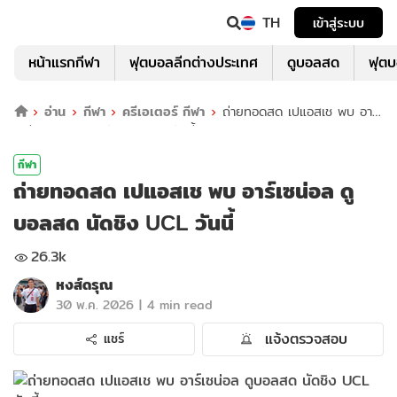
TH
เข้าสู่ระบบ
หน้าแรกกีฬา
ฟุตบอลลีกต่างประเทศ
ดูบอลสด
ฟุต
อ่าน
กีฬา
ครีเอเตอร์ กีฬา
ถ่ายทอดสด เปแอสเช พบ อาร์
เซน่อล ดูบอลสด นัดชิง UCL วันนี้
กีฬา
ถ่ายทอดสด เปแอสเช พบ อาร์เซน่อล ดู
บอลสด นัดชิง UCL วันนี้
26.3k
หงส์ดรุณ
|
30 พ.ค. 2026
4 min read
แจ้งตรวจสอบ
แชร์