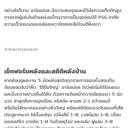
อย่างไรก็ตาม อาร์เซน่อล มีความสมดุลและมีวินัยทางแท็กติกสูง
การขาดผู้เล่นในตำแหน่งแบ็กขวาอาจเป็นจุดอ่อนให้ PSG อาศัย
ความเร็วของเดมเบเล่และควารัตสเคเลียโจมตีฝั่งขวา
Advertisement
เช็กฟอร์มหลังและสถิติหลังบ้าน
หากย้อนดูผลงาน 5 นัดหลังสุดในทุกรายการของทั้งสองทีม
ต้องยอมรับว่าฝั่ง "ไอ้ปืนใหญ่" อาร์เซน่อล โชว์ฟอร์มได้ร้อนแรง
และนิ่งกว่าอย่างเห็นได้ชัด ด้วยการเดินหน้ากวาดชัยชนะมา 5 นัด
รวด ล่าสุดคือการบุกเฉือน คริสตัล พาเลซ 2-1 คว้าแชมป์
พรีเมียร์ลีกมาครองอย่างยิ่งใหญ่ พร้อมสถิติชนะรวดในแบบที่เสีย
ประตูยากมาก ไล่ตั้งแต่ทุบ เบิร์นลีย์ 1-0, เวสต์แฮม 1-0, เฉือน
แอตเลติโก มาดริด 1-0 ในถ้วยยุโรป และถล่ม ฟูแล่ม 3-0