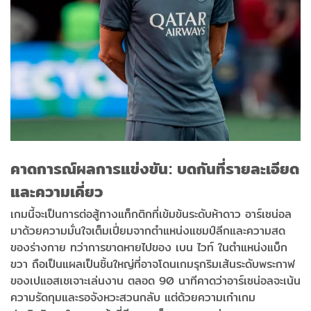
คาดการณ์ผลการแข่งขัน: บดกันที่รายละเอียด
และความเคี่ยว
เกมนี้จะเป็นการต่อสู้ทางแท็กติกที่เข้มข้นระดับห้าดาว อาร์เซน่อล
มาด้วยความมั่นใจเต็มเปี่ยมจากตำแหน่งแชมป์ลีกและความสด
ของร่างกาย ทว่าการขาดหายไปของ เบน ไวท์ ในตำแหน่งแบ็ก
ขวา ถือเป็นแผลเป็นชิ้นใหญ่ที่อาจโดนเกมรุกริมเส้นระดับพระกาฬ
ของเปแอสเชเจาะเล่นงาน ตลอด 90 นาทีคาดว่าอาร์เซน่อลจะเน้น
ความรัดกุมและรอจังหวะสวนกลับ แต่ด้วยความเก๋าเกม