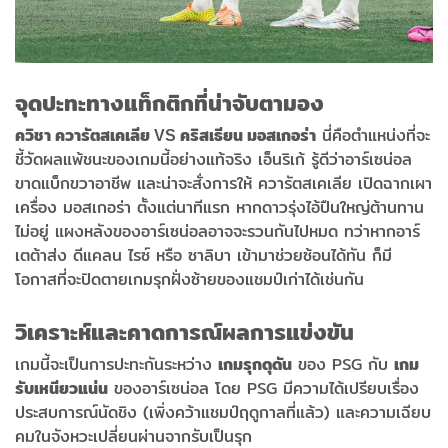
จุดปะทะทางแท็กติกที่น่าจับตามอง
นี่คือตำแหน่งที่จะ
ควิชา ควารัตสเคเลีย VS คริสเธียน มอสเกอร่า
ชี้วัดผลแพ้ชนะของเกมนี้อย่างแท้จริง เอ็นริเก้ รู้ดีว่าอาร์เซน่อล
ขาดแบ็กขวาอาชีพ และน่าจะสั่งการให้ ควารัตสเคเลีย เปิดฉากเผา
เครื่อง มอสเกอร่า ตั้งแต่นาทีแรก หากดาวรุ่งไอ้ปืนใหญ่ต้านทาน
ไม่อยู่ แผงหลังของอาร์เซน่อลอาจจะรวนกันไปหมด ทว่าหากอาร์
เตต้าส่ง ดีแคลน ไรซ์ หรือ ซาลิบา เข้ามาช่วยซ้อนได้ทัน ก็มี
โอกาสที่จะปิดตายเกมรุกฝั่งซ้ายของแชมป์เก่าได้เช่นกัน
วิเคราะห์และคาดการณ์ผลการแข่งขัน
เกมนี้จะเป็นการปะทะกันระหว่าง
ของ PSG กับ
เกมรุกดุดัน
เกม
ของอาร์เซน่อล โดย PSG มีความได้เปรียบเรื่อง
รับเหนียวแน่น
ประสบการณ์นัดชิง (เพิ่งคว้าแชมป์ฤดูกาลที่แล้ว) และความเฉียบ
คมในจังหวะเปลี่ยนผ่านจากรับเป็นรุก