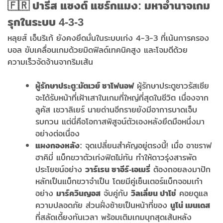
🇫🇷 ปารีส แซงต์ แชร์กแมง: มหาอำนาจเกม
รุกในระบบ 4-3-3
หลุยส์ เอ็นริเก้ ยังคงยึดมั่นในระบบเก่ง 4-3-3 ที่เน้นการครอง
บอล ขับเคลื่อนเกมด้วยมิดฟิลด์เทคนิคสูง และโจมตีด้วย
ความเร็วจัดจ้านจากริมเส้น
ผู้รักษาประตูชาวรัสเซีย
ผู้รักษาประตู:
มัตเวย์ ซาโฟนอฟ
จะได้รับหน้าที่เฝ้าเสาในเกมที่ใหญ่ที่สุดในชีวิต เนื่องจาก
ลูคัส เชวาลิเยร์ นายด่านอีกรายยังมีอาการบาดเจ็บ
รบกวน แต่นี่คือโอกาสพิสูจน์ตัวเองหลังยึดมือหนึ่งมา
อย่างต่อเนื่อง
จุดเปลี่ยนสำคัญอยู่ตรงนี้! เมื่อ อาชราฟ
แผงกองหลัง:
ฮาคิมี่ แบ็กขวาตัวเก่งฟิตไม่ทัน ทำให้ดาวรุ่งสารพัด
ประโยชน์อย่าง
ต้องถอยลงมาปัก
วาร์เรน ซาอีร์-เอเมรี่
หลักเป็นแบ็กขวาจำเป็น โดยมีคู่เซ็นเตอร์แบ็กจอมเก๋า
อย่าง
จับคู่กับ
คอยดูแล
มาร์ควินญอส
วิลเลี่ยน ปาโช่
ความปลอดภัย ส่วนฝั่งซ้ายเป็นหน้าที่ของ
นูโน่ เมนเดส
ที่สลัดเดี้ยงทันเวลา พร้อมเติมเกมบุกสุดเส้นหลัง