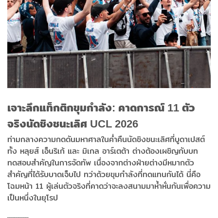
เจาะลึกแท็กติกขุมกำลัง: คาดการณ์ 11 ตัว
จริงนัดชิงชนะเลิศ UCL 2026
ท่ามกลางความกดดันมหาศาลในค่ำคืนนัดชิงชนะเลิศที่บูดาเปสต์
ทั้ง หลุยส์ เอ็นริเก้ และ มิเกล อาร์เตต้า ต่างต้องเผชิญกับบท
ทดสอบสำคัญในการจัดทัพ เนื่องจากต่างฝ่ายต่างมีหมากตัว
สำคัญที่ได้รับบาดเจ็บไป ทว่าด้วยขุมกำลังที่ทดแทนกันได้ นี่คือ
โฉมหน้า 11 ผู้เล่นตัวจริงที่คาดว่าจะลงสนามมาห้ำหั่นกันเพื่อความ
เป็นหนึ่งในยุโรป