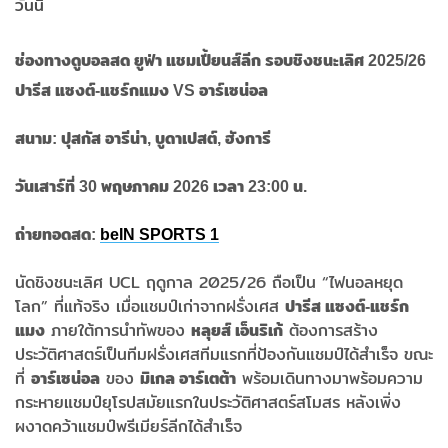
ช่องทางดูบอลสด ยูฟ่า แชมเปี้ยนส์ลีก รอบชิงชนะเลิศ 2025/26
ปารีส แซงต์-แชร์กแมง VS อาร์เซน่อล
สนาม: ปุสกัส อารีน่า, บูดาเปสต์, ฮังการี
วันเสาร์ที่ 30 พฤษภาคม 2026 เวลา 23:00 น.
ถ่ายทอดสด:
beIN SPORTS 1
นัดชิงชนะเลิศ UCL ฤดูกาล 2025/26 ถือเป็น “ไฟนอลหยุด
โลก” ที่แท้จริง เมื่อแชมป์เก่าจากฝรั่งเศส
ปารีส แซงต์-แชร์ก
ภายใต้การนำทัพของ
ต้องการสร้าง
แมง
หลุยส์ เอ็นริเก้
ประวัติศาสตร์เป็นทีมฝรั่งเศสทีมแรกที่ป้องกันแชมป์ได้สำเร็จ ขณะ
ที่
ของ
พร้อมเดินทางมาพร้อมความ
อาร์เซน่อล
มิเกล อาร์เตต้า
กระหายแชมป์ยุโรปสมัยแรกในประวัติศาสตร์สโมสร หลังเพิ่ง
ผงาดคว้าแชมป์พรีเมียร์ลีกได้สำเร็จ