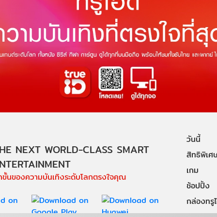
วันนี้
HE NEXT WORLD-CLASS SMART
สิทธิพิเศ
NTERTAINMENT
เกม
ีกขั้นของความบันเทิงระดับโลกตรงใจคุณ
ช้อปปิ้ง
กล่องทรูไอ
บริการช่ว