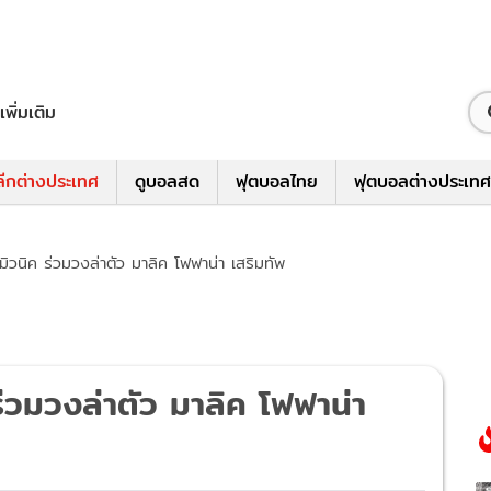
เพิ่มเติม
ีกต่างประเทศ
ดูบอลสด
ฟุตบอลไทย
ฟุตบอลต่างประเทศ
น มิวนิค ร่วมวงล่าตัว มาลิค โฟฟาน่า เสริมทัพ
 ร่วมวงล่าตัว มาลิค โฟฟาน่า