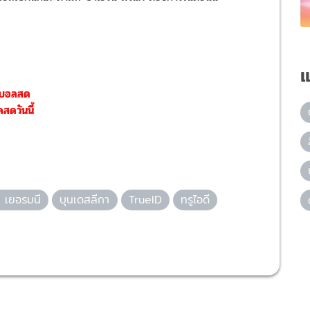
แ
ดูบอลสด
ดวันนี้
า เยอรมนี
บุนเดสลีกา
TrueID
ทรูไอดี