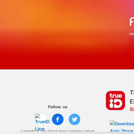
T
E
Follow us
อ
Copyright © True Digital Group Company Limited.