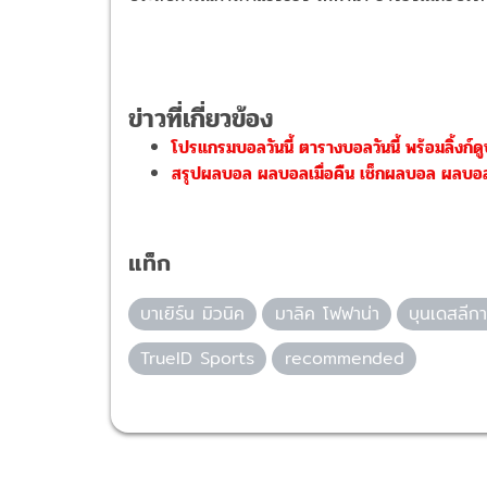
ข่าวที่เกี่ยวข้อง
โปรแกรมบอลวันนี้ ตารางบอลวันนี้ พร้อมลิ้งก์
สรุปผลบอล ผลบอลเมื่อคืน เช็กผลบอล ผลบอลส
แท็ก
บาเยิร์น มิวนิค
มาลิค โฟฟาน่า
บุนเดสลีก
TrueID Sports
recommended