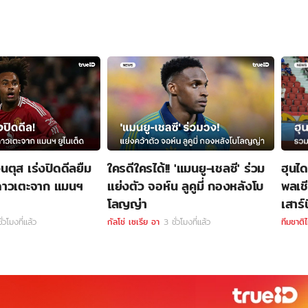
วนตุส เร่งปิดดีลยืม
ใครดีใครได้!! 'แมนยู-เชลซี' ร่วม
ฮุนไ
ี' ดาวเตะจาก แมนฯ
แย่งตัว จอห์น ลูคูมี่ กองหลังโบ
พลเชี
โลญญ่า
เสาร์น
ั่วโมงที่แล้ว
กัลโช่ เซเรีย อา
3 ชั่วโมงที่แล้ว
ทีมชาติ