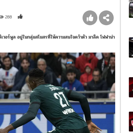
288
ลิเวอร์พูล อยู่ในกลุ่มสโมสรที่ให้ความสนใจคว้าตัว มาลิค โฟฟาน่า