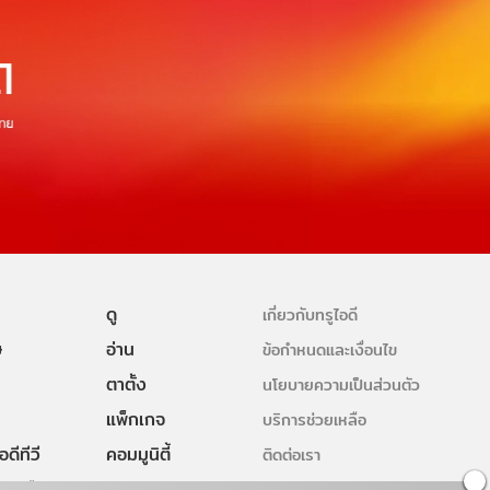
ดู
เกี่ยวกับทรูไอดี
ษ
อ่าน
ข้อกำหนดและเงื่อนไข
ตาตั้ง
นโยบายความเป็นส่วนตัว
แพ็กเกจ
บริการช่วยเหลือ
ดีทีวี
คอมมูนิตี้
ติดต่อเรา
ยเหลือทรูไอ