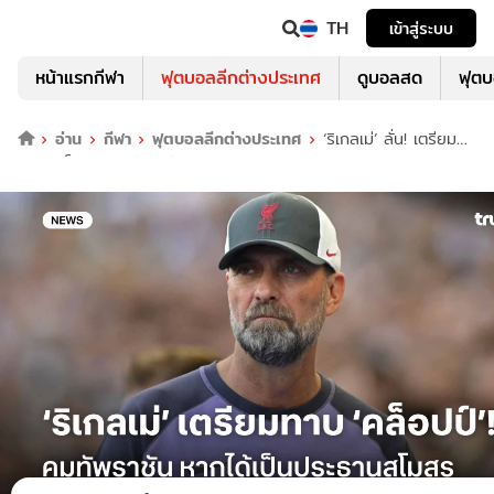
TH
เข้าสู่ระบบ
หน้าแรกกีฬา
ฟุตบอลลีกต่างประเทศ
ดูบอลสด
ฟุต
อ่าน
กีฬา
ฟุตบอลลีกต่างประเทศ
‘ริเกลเม่’ ลั่น! เตรียม
ทาบ ‘คล็อปป์’ คุมทัพราชัน หากได้เป็นประธานสโมสร