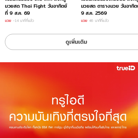
มวยสด Thai Fight วันอาทิตย์
มวยสด ตารางมวย วันอาทิตย์
ที่ 9 ส.ค. 69
9 ส.ค. 2569
มวย
-14 นาทีที่แล้ว
มวย
46 นาทีที่แล้ว
ดูเพิ่มเติม