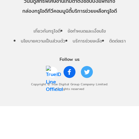
วันนี้
ดู
สิทธิพิเศษ
อ่าน
เกม
ตาตั้ง
ช้อปปิ้ง
แพ็กเกจ
กล่องทรูไอดีทีวี
คอมมูนิตี้
บริการช่วยเหลือทรูไอดี
เกี่ยวกับทรูไอดี
ข้อกำหนดและเงื่อนไข
นโยบายความเป็นส่วนตัว
บริการช่วยเหลือ
ติดต่อเรา
Follow us
Copyright © True Digital Group Company Limited.
All rights reserved