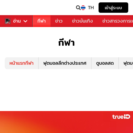
TH
เข้าสู่ระบบ
สำหรับคุณ
อ่าน
กีฬา
ข่าว
ข่าวบันเทิง
ข่าวสารวงการ
กีฬา
หน้าแรกกีฬา
ฟุตบอลลีกต่างประเทศ
ดูบอลสด
ฟุต