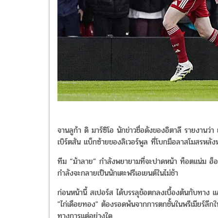
จานลูก้า ดิ มาร์ซิโอ นักข่าวชื่อดังของอิตาลี รายงานว่
เบิร์ตสัน แบ็กซ้ายของลิเวอร์พูล ที่โบกมือลาสโมสรหลั
ทีม “ม้าลาย” กำลังพยายามที่จะปาดหน้า ท็อตแน่ม ฮ็อต
กำลังจะกลายเป็นนักเตะฟรีเอเยนต์ในไม่ช้า
ก่อนหน้านี้ สเปอร์ส ได้บรรลุข้อตกลงเบื้องต้นกับทาง แอ
"ไก่เดือยทอง" ต้องรอดพ้นจากการตกชั้นในพรีเมียร์ลีกให
ทางการแต่อย่างใด