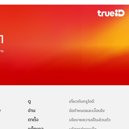
ดู
เกี่ยวกับทรูไอดี
ษ
อ่าน
ข้อกำหนดและเงื่อนไข
ตาตั้ง
นโยบายความเป็นส่วนตัว
แพ็กเกจ
บริการช่วยเหลือ