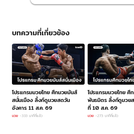
บทความที่เกี่ยวข้อง
โปรแกรมมวยไทย ศึกมวยมันส์
โปรแกรมมวยไทย ศึ
สนั่นเมือง ลิ้งก์ดูมวยสดวัน
พันธมิตร ลิ้งก์ดูมวยส
อังคาร 11 ส.ค. 69
ที่ 10 ส.ค. 69
มวย
-333 นาทีที่แล้ว
มวย
-273 นาทีที่แล้ว