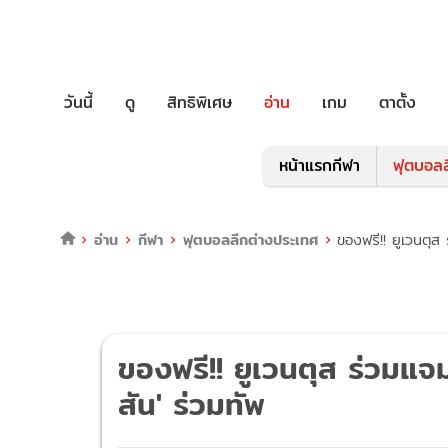
วันนี้
ดู
สิทธิพิเศษ
อ่าน
เกม
ตาตั้ง
หน้าแรกกีฬา
ฟุตบอลล
อ่าน
กีฬา
ฟุตบอลลีกต่างประเทศ
ของฟรี!! ยูเวนตุส 
ของฟรี!! ยูเวนตุส ร่วมแจม
สัน' ร่วมทัพ