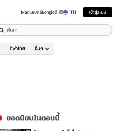
TH
เข้าสู่ระบบ
โหลดแอป
กล่องทรูไอดี ทีวี
กีฬาไทย
อื่นๆ
ยอดนิยมในตอนนี้