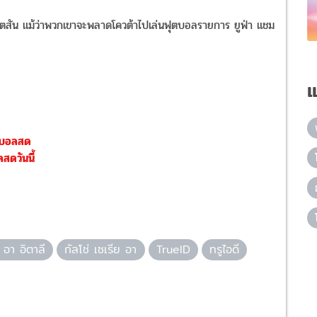
เบิร์ตสัน แม้ว่าพวกเขาจะพลาดโควต้าไปเล่นฟุตบอลรายการ ยูฟ่า แชม
แ
ดูบอลสด
ดวันนี้
ย อา อิตาลี
กัลโช่ เซเรีย อา
TrueID
ทรูไอดี