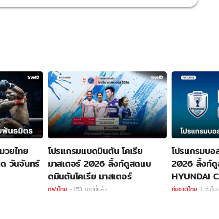
กมวยไทย
โปรแกรมแบดมินตัน โคเรีย
โปรแกรมบอล
ด วันจันทร์
มาสเตอร์ 2026 ลิ้งก์ดูสดแบ
2026 ลิ้งก์ด
ดมินตันโคเรีย มาสเตอร์
HYUNDAI 
กีฬาไทย
-153 นาทีที่แล้ว
ทีมชาติไทย
1 ชั่วโมง