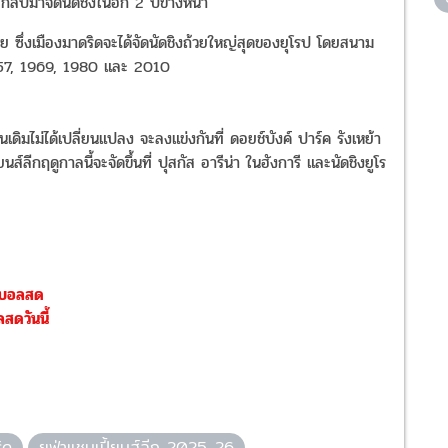
กลับมาจัดนัดชิงในอีก 2 ปีข้างหน้า
 ด้วย ซึ่งเมืองมาดริดจะได้จัดนัดชิงถ้วยใหญ่สุดของยุโรป โดยสนาม
 1957, 1969, 1980 และ 2010
นเดิมไม่ได้เปลี่ยนแปลง จะลงแข่งกันที่ ดอยช์บังค์ ปาร์ค รังเหย้า
ส์ลีกฤดูกาลนี้จะจัดขึ้นที่ ปุสกัส อารีน่า ในฮังการี และนัดชิงยูโร
ดูบอลสด
ดวันนี้
ิด
ยูฟ่าแชมเปี้ยนส์ลีก 2025-26