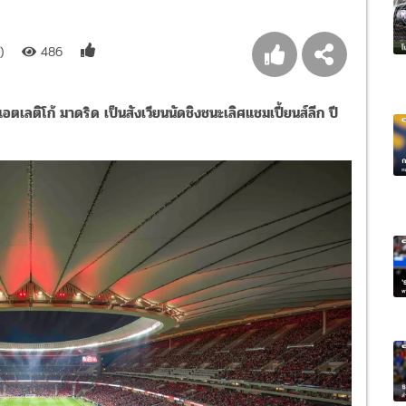
)
486
เลติโก้ มาดริด เป็นสังเวียนนัดชิงชนะเลิศแชมเปี้ยนส์ลีก ปี