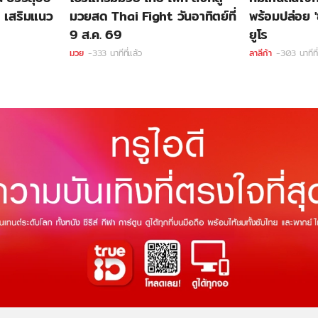
’ เสริมแนว
มวยสด Thai Fight วันอาทิตย์ที่
พร้อมปล่อย '
9 ส.ค. 69
ยูโร
มวย
-333 นาทีที่แล้ว
ลาลีก้า
-303 นาทีที่