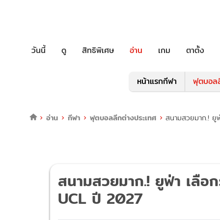
วันนี้
ดู
สิทธิพิเศษ
อ่าน
เกม
ตาตั้ง
หน้าแรกกีฬา
ฟุตบอลล
อ่าน
กีฬา
ฟุตบอลลีกต่างประเทศ
สนามสวยมาก.! ยูฟ
สนามสวยมาก.! ยูฟ่า เลือก
UCL ปี 2027