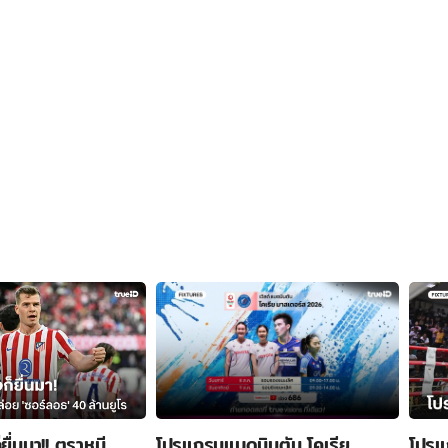
ยื่นมา!! ตราหมี
โปรแกรมแบดมินตัน โคเรีย
โปรแ