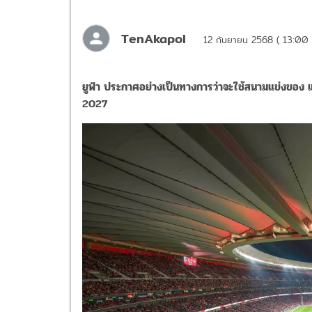
TenAkapol
12 กันยายน 2568 ( 13:00 
ยูฟ่า ประกาศอย่างเป็นทางการว่าจะใช้สนามแข่งของ แอต
2027