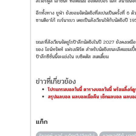
ลิเวอร์พูล เอาชนะ ท็อตแน่ม ฮ็อตสเปอร์ และ สนามนี้จะ
อีกทั้งทาง ยูฟ่า ยังยอมจัดนัดชิงที่สเปนเป็นครั้งที่ 6
ซานติอาโก้ เบร์นาเบว เคยเป็นสังเวียนให้กับนัดชิงปี
ขณะที่สังเวียนจัดยูโรป้าลีกนัดชิงในปี 2027 ยังคงเหมือ
ของ ไอน์ทรัคท์ แฟรงเฟิร์ต สำหรับนัดชิงชนะเลิศแชมเปี้ยน
ป้าลีกซีซั่นนี้จะแข่งใน เบซิคตัส สเตเดี้ยม
ข่าวที่เกี่ยวข้อง
โปรแกรมบอลวันนี้ ตารางบอลวันนี้ พร้อมลิ้งก์
สรุปผลบอล ผลบอลเมื่อคืน เช็กผลบอล ผลบอลส
แท็ก
ริยาดห์ แอร์ เมโทรโปลิตาโน่
แอตเลติโก้ มาดร