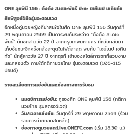
ONE
ลุมพินี 156 :
ตังตัง ส.เดชะพันธ์ ปะทะ เซย์เนป เชทินทัช
ศึกพิสูจน์ฝีมือรุ่นอะตอมเวต
อีกหนึ่งคู่มวยหญิงที่น่าสนใจในศึก ONE ลุมพินี 156 วันศุกร์ที่
29 พฤษภาคม 2569 เป็นการพบกันระหว่าง "ตังตัง ส.เดชะ
พันธ์" นักชกสาววัย 22 ปี จากกรุงเทพมหานคร ที่หวังกลับมา
เก็บชัยชนะอีกครั้งหลังสะดุดในไฟต์ล่าสุด พบกับ "เซย์เนป เชทิน
ทัช" นักสู้สาววัย 27 ปี จากตุรกี เจ้าของสไตล์การชกที่สวยงาม
และคล่องตัว ภายใต้กติกามวยไทย รุ่นอะตอมเวต (105-115
ปอนด์)
รายละเอียดการแข่งขันและช่องทางการรับชม
แมตช์การแข่งขัน:
คู่รองศึก ONE ลุมพินี 156 (กติกา
มวยไทย รุ่นสตรอว์เวต)
วัน/เวลาแข่งขัน:
วันศุกร์ที่ 29 พฤษภาคม 2569 (ร่วม
รายการถ่ายทอดสดหลัก)
ช่องทางดูมวยสด:
Live.ONEFC.com
(เริ่ม 18.30 น.)