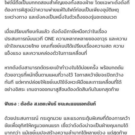
ไฟต์นี้ถือเป็นบททดสอบสำคัญของทั้งสองฝ่าย โดยเฉพาะตังตังที่
ต้องการพิสูจน์ว่าความพ่ายแพ้ในไฟต์ก่อนเป็นเพียงอุบัติเหตุ
ระหว่างทาง และยังคงเป็นหนึ่งในตัวเต็งของรุ่นอะตอมเวต
เมื่อเปรียบเทียบกันแล้ว ตังตังมีภาษีเหนือกว่าในเรื่อง
ประสบการณ์บนเวที ONE ความหลากหลายของอาวุธ และความ
เข้าใจเกมมวยไทย ขณะที่เซย์เนปได้เปรียบเรื่องความสด ความ
แข็งแรง และความคล่องตัวในการเคลื่อนที่
หากตังตังสามารถตัดระยะเข้าทำวงในได้บ่อยครั้ง พร้อมกดดัน
ด้วยอาวุธที่หนักขึ้นตามแผนที่วางไว้ โอกาสคว้าชัยจะเปิดกว้าง
ทันที แต่หากปล่อยให้เซย์เนปใช้จังหวะฝีมือและการเคลื่อนที่ได้
อย่างอิสระ เกมอาจออกมาสูสีจนต้องตัดสินกันในยกสุดท้าย
ฟันธง : ตังตัง ส.เดชะพันธ์ ชนะคะแนนเอกฉันท์
ด้วยประสบการณ์ กระดูกมวย และแรงกระตุ้นพิเศษที่ต้องการคว้า
ชัยเพื่ออุทิศให้ครูมวยคนแรก เชื่อว่าตังตังน่าจะเป็นฝ่ายคุมเกมได้
มากกว่า แม้เซย์เนปจะสร้างความลำบากได้หลายช่วง แต่สุดท้าย