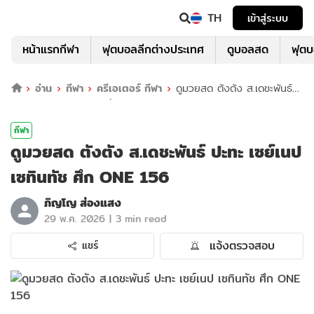
TH
เข้าสู่ระบบ
หน้าแรกกีฬา
ฟุตบอลลีกต่างประเทศ
ดูบอลสด
ฟุต
อ่าน
กีฬา
ครีเอเตอร์ กีฬา
ดูมวยสด ตังตัง ส.เดชะพันธ์
ปะทะ เซย์เนป เซทินทัช ศึก ONE 156
กีฬา
ดูมวยสด ตังตัง ส.เดชะพันธ์ ปะทะ เซย์เนป
เซทินทัช ศึก ONE 156
ภิญโญ ส่องแสง
|
29 พ.ค. 2026
3 min read
แจ้งตรวจสอบ
แชร์