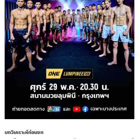
บทวิเคราะห์ก่อนชก