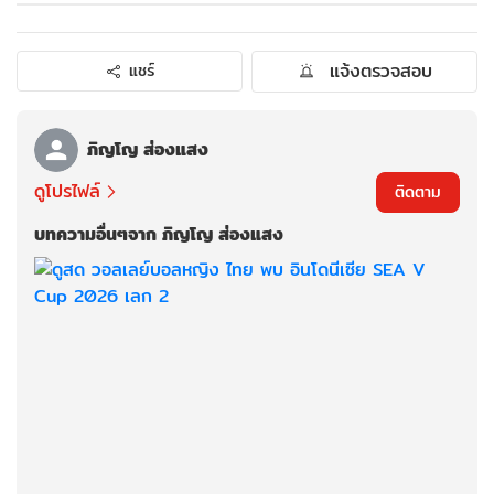
แจ้งตรวจสอบ
แชร์
ภิญโญ ส่องแสง
ดูโปรไฟล์
ติดตาม
บทความอื่นๆจาก ภิญโญ ส่องแสง