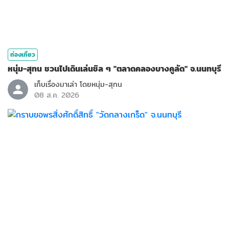
ท่องเที่ยว
หนุ่ม-สุทน ชวนไปเดินเล่นชิล ๆ "ตลาดคลองบางคูลัด" จ.นนทบุรี
เก็บเรื่องมาเล่า โดยหนุ่ม-สุทน
08 ส.ค. 2026