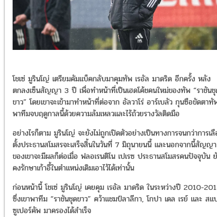
โชเซ่ มูรินโญ่ เตรียมคัมแบ็คกลับมาคุมทัพ เรอัล มาดริด อีกครั้ง หลัง
ตกลงเซ็นสัญญา 3 ปี เพื่อทำหน้าที่เป็นเฮดโค้ชคนใหม่ของทัพ “ราชันชุ
ขาว” โดยเขาจะเข้ามาทำหน้าที่ต่อจาก อัลวาโร่ อาร์เบลัว กุนซือขัดตาทัพ
พาทีมจบฤดูกาลนี้ด้วยความล้มเหลวและไร้ถ้วยรางวัลติดมือ
อย่างไรก็ตาม มูรินโญ่ จะยังไม่ถูกเปิดตัวอย่างเป็นทางการจนกว่าการเล
ตั้งประธานสโมสรจะเสร็จสิ้นในวันที่ 7 มิถุนายนนี้ และนอกจากนี้สัญญา
ของเขาจะมีผลก็ต่อเมื่อ ฟลอเรนติโน เปเรซ ประธานสโมสรคนปัจจุบัน ย
คงรักษาเก้าอี้ในตำแหน่งเดิมเอาไว้ได้เท่านั้น
ก่อนหน้านี้ โชเซ่ มูรินโญ่ เคยคุม เรอัล มาดริด ในระหว่างปี 2010-20
ซึ่งเขาพาทีม “ราชันชุดขาว” คว้าแชมป์ลาลีกา, โกปา เดล เรย์ และ สแ
ซูเปอร์คัพ มาครองได้สำเร็จ