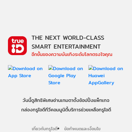
THE NEXT WORLD-CLASS
SMART ENTERTAINMENT
อีกขั้นของความบันเทิงระดับโลกตรงใจคุณ
วันนี้
ดู
สิทธิพิเศษ
อ่าน
เกม
ตาตั้ง
ช้อปปิ้ง
แพ็กเกจ
กล่องทรูไอดีทีวี
คอมมูนิตี้
บริการช่วยเหลือทรูไอดี
เกี่ยวกับทรูไอดี
ข้อกำหนดและเงื่อนไข