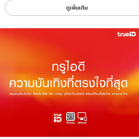
ดูเพิ่มเติม