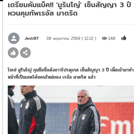
เตรียมคัมแบ็ค!! 'มูรินโญ่' เซ็นสัญญา 3 ปี
หวนคุมทัพเรอัล มาดริด
Jest07
30 พฤษภาคม 2569 ( 12:22 )
140
โชเซ่ มูรินโญ่ กุนซือชื่อดังชาวโปรตุเกส เซ็นสัญญา 3 ปี เพื่อเข้ามาทำ
หน้าที่เป็นเฮดโค้ชคนใหม่ของ เรอัล มาดริด แล้ว