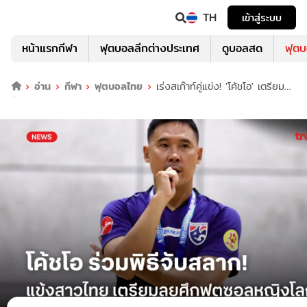
TH
เข้าสู่ระบบ
หน้าแรกกีฬา
ฟุตบอลลีกต่างประเทศ
ดูบอลสด
ฟุต
อ่าน
กีฬา
ฟุตบอลไทย
เร่งสเก๊าท์คู่แข่ง! 'โค้ชโอ' เตรียม
ร่วมงานจับสลากฟุตซอลหญิงชิงแชมป์โลก