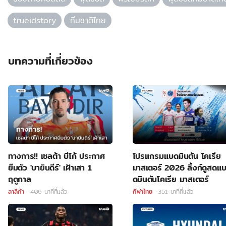
trueidstory
ทีมชาติไทย
บทความที่เกี่ยวข้อง
ทางการ!! เซลต้า บีโก้ ประกาศ
โปรแกรมแบดมินตัน โคเรีย
ยืมตัว 'บายินดีร์' เฝ้าเสา 1
มาสเตอร์ 2026 ลิ้งก์ดูสดแ
ฤดูกาล
ดมินตันโคเรีย มาสเตอร์
ลาลีก้า
-406 นาทีที่แล้ว
กีฬาไทย
-351 นาทีที่แล้ว