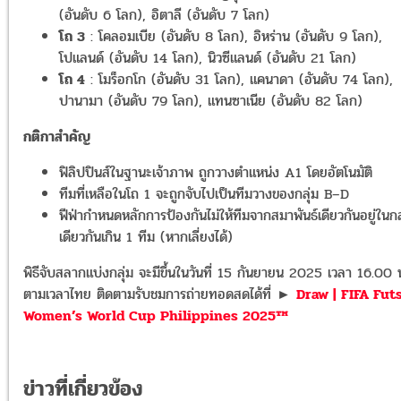
(อันดับ 6 โลก), อิตาลี (อันดับ 7 โลก)
โถ 3
: โคลอมเบีย (อันดับ 8 โลก), อิหร่าน (อันดับ 9 โลก),
โปแลนด์ (อันดับ 14 โลก), นิวซีแลนด์ (อันดับ 21 โลก)
โถ 4
: โมร็อกโก (อันดับ 31 โลก), แคนาดา (อันดับ 74 โลก),
ปานามา (อันดับ 79 โลก), แทนซาเนีย (อันดับ 82 โลก)
กติกาสำคัญ
ฟิลิปปินส์ในฐานะเจ้าภาพ ถูกวางตำแหน่ง A1 โดยอัตโนมัติ
ทีมที่เหลือในโถ 1 จะถูกจับไปเป็นทีมวางของกลุ่ม B–D
ฟีฟ่ากำหนดหลักการป้องกันไม่ให้ทีมจากสมาพันธ์เดียวกันอยู่ในกล
เดียวกันเกิน 1 ทีม (หากเลี่ยงได้)
พิธีจับสลากแบ่งกลุ่ม จะมีขึ้นในวันที่ 15 กันยายน 2025 เวลา 16.00 
ตามเวลาไทย ติดตามรับชมการถ่ายทอดสดได้ที่ ►
Draw | FIFA Fut
Women’s World Cup Philippines 2025™
ข่าวที่เกี่ยวข้อง