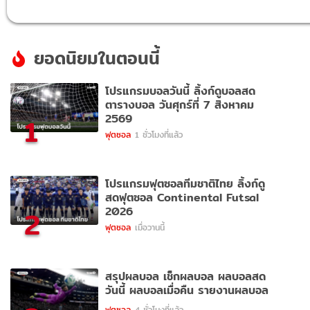
ยอดนิยมในตอนนี้
โปรแกรมบอลวันนี้ ลิ้งก์ดูบอลสด
ตารางบอล วันศุกร์ที่ 7 สิงหาคม
2569
1
ฟุตซอล
1 ชั่วโมงที่แล้ว
โปรแกรมฟุตซอลทีมชาติไทย ลิ้งก์ดู
สดฟุตซอล Continental Futsal
2026
2
ฟุตซอล
เมื่อวานนี้
สรุปผลบอล เช็กผลบอล ผลบอลสด
วันนี้ ผลบอลเมื่อคืน รายงานผลบอล
ฟุตซอล
4 ชั่วโมงที่แล้ว