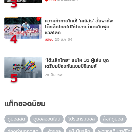
3
ความท้าทายใหม่! 'คณิสร' ลั่นพาทัพ
โต๊ะเล็กไทยไปให้ไกลกว่าเดิมในฟุต
ซอลโลก
4
มติชน
20 ส.ค. 64
"โต๊ะเล็กไทย" แบโผ 31 ผู้เล่น ชุด
เตรียมป้องกันแชมป์ซีเกมส์
5
28 มิ.ย. 60
แท็กยอดนิยม
ดูบอลสด
ดูบอลออนไลน์
โปรแกรมบอล
ลิ้งก์ดูบอล
ช่องถ่ายทอดสด
ฟุตซอล
พรีเมียร์ลีก
ฟุตซอลทีมชาติไท