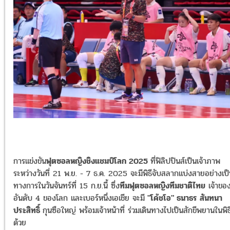
การแข่งขัน
ฟุตซอลหญิงชิงแชมป์โลก 2025
ที่ฟิลิปปินส์เป็นเจ้าภาพ
ระหว่างวันที่ 21 พ.ย. - 7 ธ.ค. 2025 จะมีพิธีจับสลากแบ่งสายอย่างเป
ทางการในวันจันทร์ที่ 15 ก.ย.นี้ ซึ่ง
ทีมฟุตซอลหญิงทีมชาติไทย
เจ้าขอ
อันดับ 4 ของโลก และเบอร์หนึ่งเอเชีย จะมี
"โค้ชโอ" ธนาธร สันทนา
ประสิทธิ์
กุนซือใหญ่ พร้อมเจ้าหน้าที่ ร่วมเดินทางไปเป็นสักขีพยานในพิธ
ด้วย