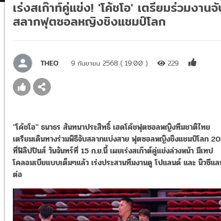
เร่งสเก๊าท์คู่แข่ง! 'โค้ชโอ' เตรียมร่วมงานจั
สลากฟุตซอลหญิงชิงแชมป์โลก
THEO
9 กันยายน 2568 ( 19:00 )
229
"โค้ชโอ" ธนาธร สันทนาประสิทธิ์ เฮดโค้ชฟุตซอลหญิงทีมชาติไทย
เตรียมเดินทางร่วมพิธีจับสลากแบ่งสาย ฟุตซอลหญิงชิงแชมป์โลก 2
ที่ฟิลิปปินส์ วันจันทร์ที่ 15 ก.ย.นี้ เผยเร่งสเก๊าต์คู่แข่งล่วงหน้า มีเทป
โคลอมเบียแบบเต็มๆแล้ว เร่งประสานทีมงานดู โปแลนด์ และ นิวซีแล
ต่อ