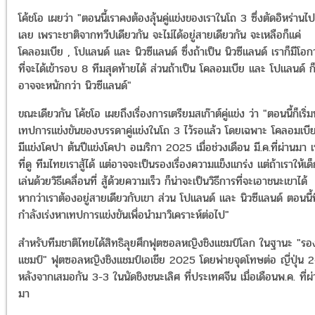
โค้ชโอ เผยว่า "ตอนนี้เราคงต้องลุ้นคู่แข่งของเราในโถ 3 ซึ่งตัดอิหร่านไป
เลย เพราะชาติจากทวีปเดียวกัน จะไม่ได้อยู่สายเดียวกัน จะเหลือก็แค่
โคลอมเบีย , โปแลนด์ และ นิวซีแลนด์ ซึ่งถ้าเป็น นิวซีแลนด์ เราก็มีโอ
ที่จะได้เข้ารอบ 8 ทีมสุดท้ายได้ ส่วนถ้าเป็น โคลอมเบีย และ โปแลนด์ ก
อาจจะหนักกว่า นิวซีแลนด์"
ขณะเดียวกัน โค้ชโอ เผยถึงเรื่องการเตรียมสเก๊าต์คู่แข่ง ว่า "ตอนนี้ก็เริ่
เทปการแข่งขันของบรรดาคู่แข่งในโถ 3 ไว้รอแล้ว โดยเฉพาะ โคลอมเบีย 
มีแข่งโคปา ต้นปีแข่งโคปา อเมริกา 2025 เมื่อช่วงเดือน มี.ค.ที่ผ่านมา เ
ที่ดู ทีมไทยเราสู้ได้ แต่อาจจะเป็นรองเรื่องความแข็งแกร่ง แต่ถ้าเราให้เด
เล่นด้วยวิธีเคลื่อนที่ สู้ด้วยความเร็ว ก็น่าจะเป็นวิธีการที่จะเอาชนะเขาได้
หากว่าเราต้องอยู่สายเดียวกับเขา ส่วน โปแลนด์ และ นิวซีแลนด์ ตอนนี้
กำลังเร่งหาเทปการแข่งขันเพื่อนำมาวิเคราะห์ต่อไป"
สำหรับทีมชาติไทยได้สิทธิลุยศึกฟุตซอลหญิงชิงแชมป์โลก ในฐานะ "รอ
แชมป์" ฟุตซอลหญิงชิงแชมป์เอเชีย 2025 โดยพ่ายจุดโทษต่อ ญี่ปุ่น 
หลังจากเสมอกัน 3-3 ในนัดชิงชนะเลิศ ที่ประเทศจีน เมื่อเดือนพ.ค. ที่ผ
มา