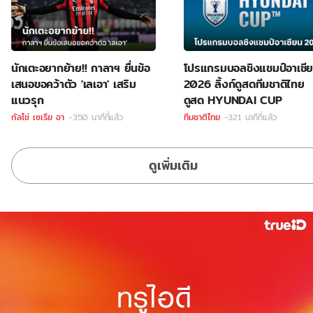
นักเตะอยากย้าย!! กาลาฯ ยื่นข้อ
โปรแกรมบอลชิงแชมป์อาเซี
เสนอขอคว้าตัว 'เลเอา' เสริม
2026 ลิ้งก์ดูสดทีมชาติไทย
แนวรุก
ดูสด HYUNDAI CUP
กัลโช่ เซเรีย อา
-350 นาทีที่แล้ว
ทีมชาติไทย
-321 นาทีที่แล้ว
ดูเพิ่มเติม