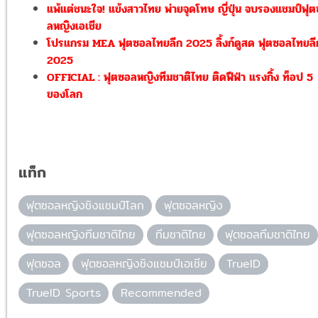
แพ้แต่ชนะใจ! แข้งสาวไทย พ่ายจุดโทษ ญี่ปุ่น จบรองแชมป์ฟุ
ลหญิงเอเชีย
โปรแกรม MEA ฟุตซอลไทยลีก 2025 ลิ้งก์ดูสด ฟุตซอลไทยลี
2025
OFFICIAL : ฟุตซอลหญิงทีมชาติไทย ติดฟีฟ่า แรงกิ้ง ท็อป 5
ของโลก
แท็ก
ฟุตซอลหญิงชิงแชมป์โลก
ฟุตซอลหญิง
ฟุตซอลหญิงทีมชาติไทย
ทีมชาติไทย
ฟุตซอลทีมชาติไทย
ฟุตซอล
ฟุตซอลหญิงชิงแชมป์เอเชีย
TrueID
TrueID Sports
Recommended