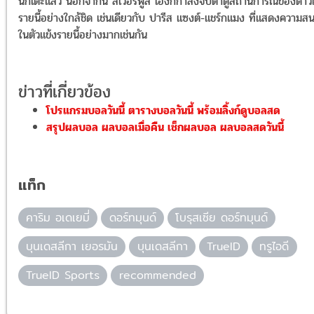
นักเตะแล้ว นอกจากนี้ ลิเวอร์พูล เองก็กำลังจับตาดูสถานการณ์ของดาว
รายนี้อย่างใกล้ชิด เช่นเดียวกับ ปารีส แซงต์-แชร์กแมง ที่แสดงความส
ในตัวแข้งรายนี้อย่างมากเช่นกัน
ข่าวที่เกี่ยวข้อง
โปรแกรมบอลวันนี้ ตารางบอลวันนี้ พร้อมลิ้งก์ดูบอลสด
สรุปผลบอล ผลบอลเมื่อคืน เช็กผลบอล ผลบอลสดวันนี้
แท็ก
คาริม อเดเยมี่
ดอร์ทมุนด์
โบรุสเซีย ดอร์ทมุนด์
บุนเดสลีกา เยอรมัน
บุนเดสลีกา
TrueID
ทรูไอดี
TrueID Sports
recommended