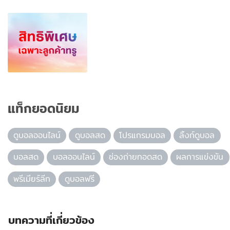
แท็กยอดนิยม
ดูบอลออนไลน์
ดูบอลสด
โปรแกรมบอล
ลิ้งก์ดูบอล
บอลสด
บอลออนไลน์
ช่องถ่ายทอดสด
ผลการแข่งขัน
พรีเมียร์ลีก
ดูบอลฟรี
บทความที่เกี่ยวข้อง