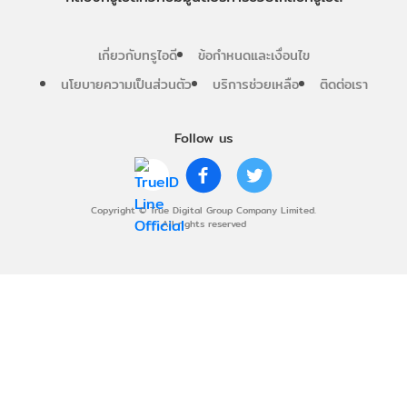
เกี่ยวกับทรูไอดี
ข้อกำหนดและเงื่อนไข
นโยบายความเป็นส่วนตัว
บริการช่วยเหลือ
ติดต่อเรา
Follow us
Copyright © True Digital Group Company Limited.
All rights reserved