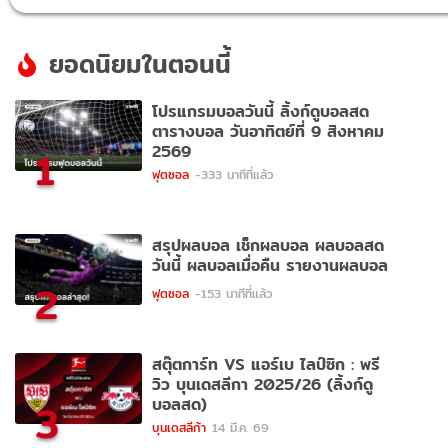
ยอดนิยมในตอนนี้
โปรแกรมบอลวันนี้ ลิ้งก์ดูบอลสด
ตารางบอล วันอาทิตย์ที่ 9 สิงหาคม
2569
1
ฟุตซอล
-333 นาทีที่แล้ว
สรุปผลบอล เช็กผลบอล ผลบอลสด
วันนี้ ผลบอลเมื่อคืน รายงานผลบอล
2
ฟุตซอล
-153 นาทีที่แล้ว
สตุ๊ตการ์ท VS แอร์เบ ไลป์ซิก : พรี
วิว บุนเดสลีกา 2025/26 (ลิ้งก์ดู
บอลสด)
3
บุนเดสลีก้า
14 มี.ค. 69