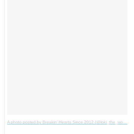
A photo posted by Breakin’ Hearts Since 2012 (@loki_the_wolfdog)