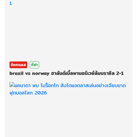
ติดกระแส
กีฬา
brazil vs norway ฮาลันด์เบิ้ลพานอร์เวย์ล้มบราซิล 2-1