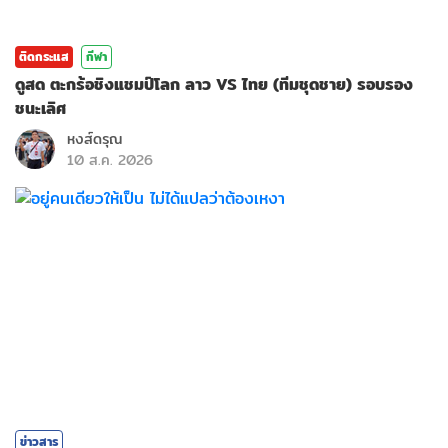
ติดกระแส
กีฬา
ดูสด ตะกร้อชิงแชมป์โลก ลาว VS ไทย (ทีมชุดชาย) รอบรอง
ชนะเลิศ
หงส์ดรุณ
10 ส.ค. 2026
ข่าวสาร