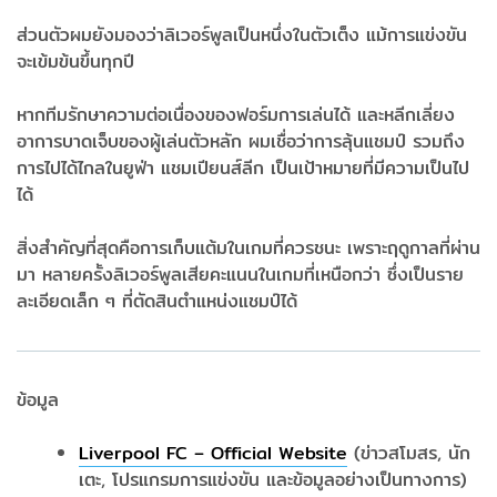
ส่วนตัวผมยังมองว่าลิเวอร์พูลเป็นหนึ่งในตัวเต็ง แม้การแข่งขัน
จะเข้มข้นขึ้นทุกปี
หากทีมรักษาความต่อเนื่องของฟอร์มการเล่นได้ และหลีกเลี่ยง
อาการบาดเจ็บของผู้เล่นตัวหลัก ผมเชื่อว่าการลุ้นแชมป์ รวมถึง
การไปได้ไกลในยูฟ่า แชมเปียนส์ลีก เป็นเป้าหมายที่มีความเป็นไป
ได้
สิ่งสำคัญที่สุดคือการเก็บแต้มในเกมที่ควรชนะ เพราะฤดูกาลที่ผ่าน
มา หลายครั้งลิเวอร์พูลเสียคะแนนในเกมที่เหนือกว่า ซึ่งเป็นราย
ละเอียดเล็ก ๆ ที่ตัดสินตำแหน่งแชมป์ได้
ข้อมูล
Liverpool FC – Official Website
(ข่าวสโมสร, นัก
เตะ, โปรแกรมการแข่งขัน และข้อมูลอย่างเป็นทางการ)