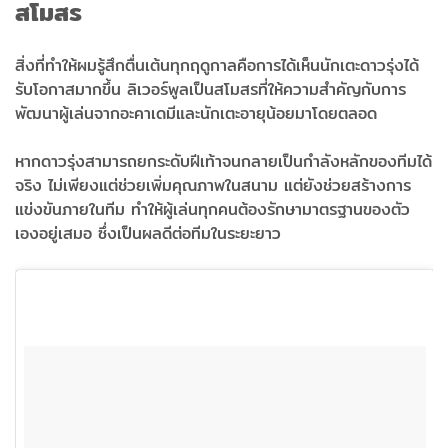
สโมสร
สิ่งที่ทำให้ผมรู้สึกตื่นเต้นทุกฤดูกาลคือการได้เห็นนักเตะดาวรุ่งได้
รับโอกาสมากขึ้น ลิเวอร์พูลเป็นสโมสรที่ให้ความสำคัญกับการ
พัฒนาผู้เล่นจากอะคาเดมีและนักเตะอายุน้อยมาโดยตลอด
หากดาวรุ่งสามารถยกระดับฝีเท้าจนกลายเป็นกำลังหลักของทีมได้
จริง ไม่เพียงแต่ช่วยเพิ่มคุณภาพในสนาม แต่ยังช่วยสร้างการ
แข่งขันภายในทีม ทำให้ผู้เล่นทุกคนต้องรักษามาตรฐานของตัว
เองอยู่เสมอ ซึ่งเป็นผลดีต่อทีมในระยะยาว