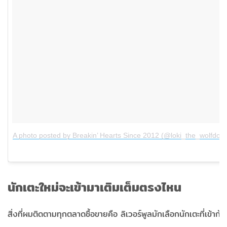
A photo posted by Breakin’ Hearts Since 2012 (@loki_the_wolfdog)
นักเตะใหม่จะเข้ามาเติมเต็มตรงไหน
สิ่งที่ผมติดตามทุกตลาดซื้อขายคือ ลิเวอร์พูลมักเลือกนักเตะที่เข้ากั