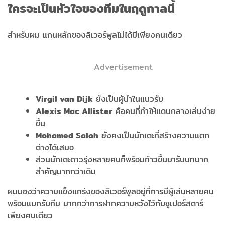
ใครจะเป็นหัวใจของทีมในฤดูกาลนี้
สำหรับผม แกนหลักของลิเวอร์พูลไม่ได้มีเพียงคนเดียว
Advertisement
Virgil van Dijk
ยังเป็นผู้นำในแนวรับ
Alexis Mac Allister
คือคนที่ทำให้แดนกลางเล่นง่าย
ขึ้น
Mohamed Salah
ยังคงเป็นนักเตะที่สร้างความแตก
ต่างได้เสมอ
ส่วนนักเตะดาวรุ่งหลายคนก็พร้อมก้าวขึ้นมารับบทบาท
สำคัญมากกว่าเดิม
ผมมองว่าความแข็งแกร่งของลิเวอร์พูลอยู่ที่การมีผู้เล่นหลายคน
พร้อมแบกรับทีม มากกว่าการฝากความหวังไว้กับซูเปอร์สตาร์
เพียงคนเดียว