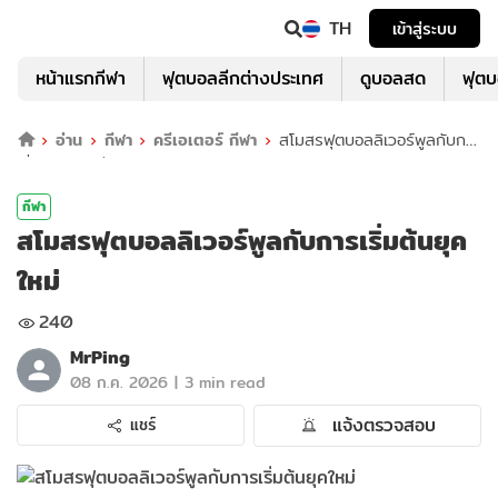
TH
เข้าสู่ระบบ
หน้าแรกกีฬา
ฟุตบอลลีกต่างประเทศ
ดูบอลสด
ฟุต
อ่าน
กีฬา
ครีเอเตอร์ กีฬา
สโมสรฟุตบอลลิเวอร์พูลกับการ
เริ่มต้นยุคใหม่
กีฬา
สโมสรฟุตบอลลิเวอร์พูลกับการเริ่มต้นยุค
ใหม่
240
MrPing
|
08 ก.ค. 2026
3 min read
แจ้งตรวจสอบ
แชร์