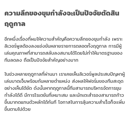
ความลึกของขุมกำลังจะเป็นปัจจัยตัดสิน
ฤดูกาล
อีกหนึ่งเรื่องที่ผมให้ความสำคัญคือความลึกของขุมกำลัง เพราะ
ลิเวอร์พูลต้องลงแข่งขันหลายรายการตลอดทั้งฤดูกาล การมีผู้
เล่นคุณภาพที่สามารถสลับลงสนามได้โดยไม่ทำให้มาตรฐานของ
ทีมลดลง ถือเป็นปัจจัยสำคัญอย่างมาก
ในช่วงหลายฤดูกาลที่ผ่านมา เราเคยเห็นลิเวอร์พูลประสบปัญหาผู้
เล่นบาดเจ็บพร้อมกันหลายตำแหน่ง ส่งผลให้ฟอร์มของทีมสะดุด
อย่างเห็นได้ชัด ดังนั้นหากฤดูกาลนี้ทีมสามารถบริหารจัดการขุม
กำลังได้ดี มีการโรเตชันที่เหมาะสม และนักเตะสำรองสามารถก้าว
ขึ้นมาทดแทนตัวหลักได้ทันที โอกาสในการลุ้นความสำเร็จก็จะเพิ่ม
ขึ้นตามไปด้วย