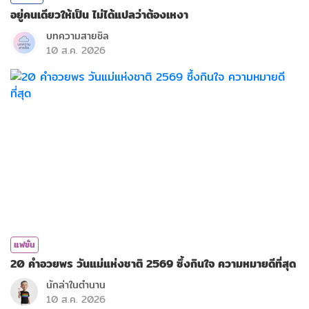
อยู่คนเดียวให้เป็น ไม่ได้แปลว่าต้องเหงา
บทความสายชิล
10 ส.ค. 2026
แฟชั่น
20 คำอวยพร วันแม่แห่งชาติ 2569 ซึ้งกินใจ ความหมายดีที่สุด
นักล่าในตำนาน
10 ส.ค. 2026