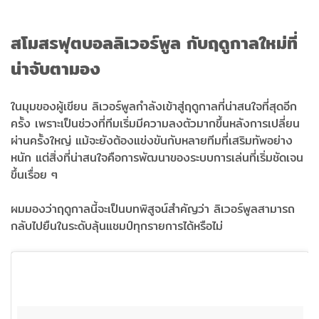
สโมสรฟุตบอลลิเวอร์พูล กับฤดูกาลใหม่ที่
น่าจับตามอง
ในมุมของผู้เขียน ลิเวอร์พูลกำลังเข้าสู่ฤดูกาลที่น่าสนใจที่สุดอีก
ครั้ง เพราะเป็นช่วงที่ทีมเริ่มมีความลงตัวมากขึ้นหลังการเปลี่ยน
ผ่านครั้งใหญ่ แม้จะยังต้องแข่งขันกับหลายทีมที่เสริมทัพอย่าง
หนัก แต่สิ่งที่น่าสนใจคือการพัฒนาของระบบการเล่นที่เริ่มชัดเจน
ขึ้นเรื่อย ๆ
ผมมองว่าฤดูกาลนี้จะเป็นบทพิสูจน์สำคัญว่า ลิเวอร์พูลสามารถ
กลับไปยืนในระดับลุ้นแชมป์ทุกรายการได้หรือไม่