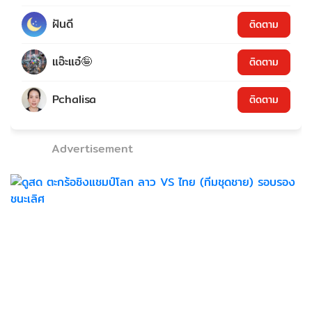
ฝันดี
ติดตาม
แอ๊ะแอ๋🤪
ติดตาม
Pchalisa
ติดตาม
Advertisement