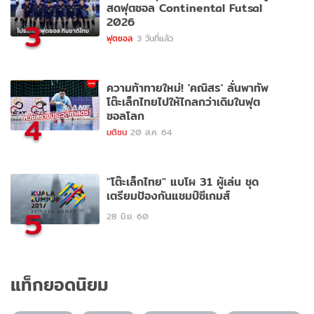
สดฟุตซอล Continental Futsal
2026
3
ฟุตซอล
3 วันที่แล้ว
ความท้าทายใหม่! 'คณิสร' ลั่นพาทัพ
โต๊ะเล็กไทยไปให้ไกลกว่าเดิมในฟุต
ซอลโลก
4
มติชน
20 ส.ค. 64
"โต๊ะเล็กไทย" แบโผ 31 ผู้เล่น ชุด
เตรียมป้องกันแชมป์ซีเกมส์
5
28 มิ.ย. 60
แท็กยอดนิยม