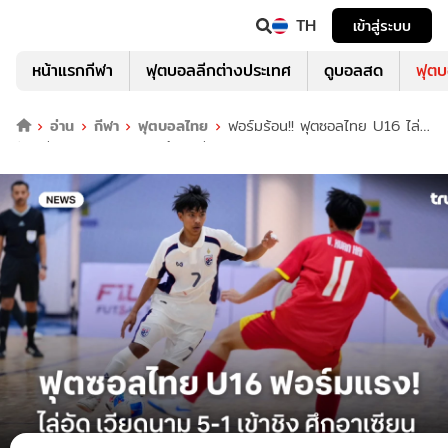
TH
เข้าสู่ระบบ
หน้าแรกกีฬา
ฟุตบอลลีกต่างประเทศ
ดูบอลสด
ฟุต
อ่าน
กีฬา
ฟุตบอลไทย
ฟอร์มร้อน!! ฟุตซอลไทย U16 ไล่
อัด เวียดนาม ทะลุเข้าชิง ศึกอาเซียน