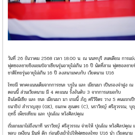
วันที่ 26 ธันวาคม 2568 เวลา 18.00 น. ณ นนทบุรี สเตเดียม การแข่ง
ฟุตซอลชายชิงแชมป์อาเซียนรุ่นอายุไม่เกิน 16 ปี นัดที่สาม ฟุตซอลชาย
ชาติไทยรุ่นอายุไม่เกิน 16 ปี ลงสนามพบกับ เวียดนาม U16
ไทยมี หกคะแนนเต็มจากการชนะ บรูไน และ เมียนมา เป็นรองจ่าฝูง ณ
ตอนนี้ ส่วนเวียดนาม มี 4 คะแนน รั้งอันดับ 3 จากการเสมอกับ
อินโดนีเซีย และ ชนะ เมียนมา มา เกมนี้ ภัฎ ศรีวิจิตร วาง 5 คนแรกเป็
ธนาธิป สำราญสุข (GK), ธนภพ สุเนตร (C), นราวิชญ์ ศรีสุวรรณ, บุ
ฤทธิ์ เพ็ชรเทียม และ ปุณโณ หวังศิลปคุณ
เริ่มเกมมาไม่ถึงนาที นราวิชญ์ ศรีสุวรรณ จ่ายให้ ปุณโณ หวังศิลปคุณ 
หลบ เหงียน มินห์ ดุ๊ก ก่อนยิงเข้าไปให้ฟุตซอลไทย U16 นำ เวียดนาม