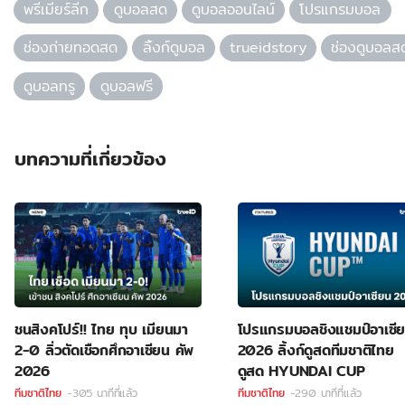
พรีเมียร์ลีก
ดูบอลสด
ดูบอลออนไลน์
โปรแกรมบอล
ช่องถ่ายทอดสด
ลิ้งก์ดูบอล
trueidstory
ช่องดูบอลส
ดูบอลทรู
ดูบอลฟรี
บทความที่เกี่ยวข้อง
ชนสิงคโปร์!! ไทย ทุบ เมียนมา
โปรแกรมบอลชิงแชมป์อาเซี
2-0 ลิ่วตัดเชือกศึกอาเซียน คัพ
2026 ลิ้งก์ดูสดทีมชาติไทย
2026
ดูสด HYUNDAI CUP
ทีมชาติไทย
-305 นาทีที่แล้ว
ทีมชาติไทย
-290 นาทีที่แล้ว