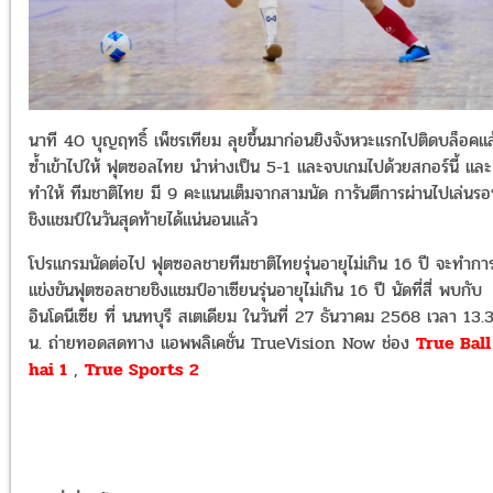
นาที 40 บุญฤทธิ์ เพ็ชรเทียม ลุยขึ้นมาก่อนยิงจังหวะแรกไปติดบล็อคแล
ซ้ำเข้าไปให้ ฟุตซอลไทย นำห่างเป็น 5-1 และจบเกมไปด้วยสกอร์นี้ และ
ทำให้ ทีมชาติไทย มี 9 คะแนนเต็มจากสามนัด การันตีการผ่านไปเล่นร
ชิงแชมป์ในวันสุดท้ายได้แน่นอนแล้ว
โปรแกรมนัดต่อไป ฟุตซอลชายทีมชาติไทยรุ่นอายุไม่เกิน 16 ปี จะทำกา
แข่งขันฟุตซอลชายชิงแชมป์อาเซียนรุ่นอายุไม่เกิน 16 ปี นัดที่สี่ พบกับ
อินโดนีเซีย ที่ นนทบุรี สเตเดียม ในวันที่ 27 ธันวาคม 2568 เวลา 13.
น. ถ่ายทอดสดทาง แอพพลิเคชั่น TrueVision Now ช่อง
True Ball
hai 1
,
True Sports 2