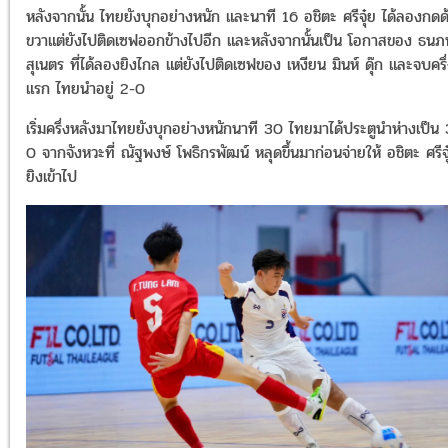
หลังจากนั้น ไทยยังบุกอย่างหนัก และนาที 16 อชิตะ ศรีจุ๋ย ได้ลองกดด
ขวาแต่ยังไปติดเซฟออกข้างไปอีก และหลังจากนั้นเป็น โอกาสของ ธน
สุเนตร ที่ได้ลองยิงไกล แต่ยังไปติดเซฟของ เหงียน มินห์ ดุ๊ก และจบครึ
แรก ไทยนำอยู่ 2-0
เริ่มครึ่งหลังมาไทยยังบุกอย่างหนักนาที 30 ไทยมาได้ประตูนำห่างเป็น 
0 จากจังหวะที่ ณัฐพงษ์ โพธิกรพัฒน์ หลุดขึ้นมาก่อนจ่ายให้ อชิตะ ศรีจุ
ยิงเข้าไป