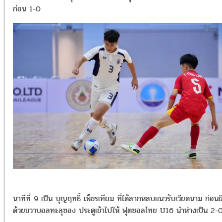
ก่อน 1-0
นาทีที่ 9 เป็น บุญฤทธิ์ เพ็ชรเทียม ที่ได้ลากหลบแนวรับเวียดนาม ก่อนย
ด้วยขวาบอลทะลุซอง ประตูเข้าไปให้ ฟุตซอลไทย U16 นำห่างเป็น 2-