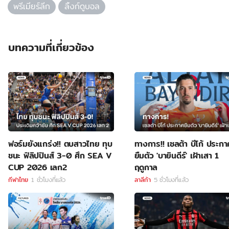
พรีเมียร์ลีก
ลิ้งก์ดูบอล
บทความที่เกี่ยวข้อง
ฟอร์มยังแกร่ง!! ตบสาวไทย ทุบ
ทางการ!! เซลต้า บีโก้ ประกา
ชนะ ฟิลิปปินส์ 3-0 ศึก SEA V
ยืมตัว 'บายินดีร์' เฝ้าเสา 1
CUP 2026 เลก2
ฤดูกาล
กีฬาไทย
1 ชั่วโมงที่แล้ว
ลาลีก้า
5 ชั่วโมงที่แล้ว