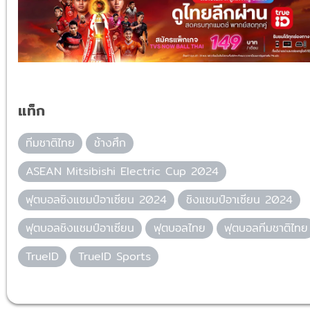
แท็ก
ทีมชาติไทย
ช้างศึก
ASEAN Mitsibishi Electric Cup 2024
ฟุตบอลชิงแชมป์อาเซียน 2024
ชิงแชมป์อาเซียน 2024
ฟุตบอลชิงแชมป์อาเซียน
ฟุตบอลไทย
ฟุตบอลทีมชาติไทย
TrueID
TrueID Sports