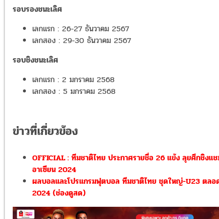
รอบรองชนะเลิศ
เลกแรก : 26-27 ธันวาคม 2567
เลกสอง : 29-30 ธันวาคม 2567
รอบชิงชนะเลิศ
เลกแรก : 2 มกราคม 2568
เลกสอง : 5 มกราคม 2568
ข่าวที่เกี่ยวข้อง
OFFICIAL : ทีมชาติไทย ประกาศรายชื่อ 26 แข้ง ลุยศึกชิงแช
อาเซียน 2024
ผลบอลและโปรแกรมฟุตบอล ทีมชาติไทย ชุดใหญ่-U23 ตลอด
2024 (ช่องดูสด)