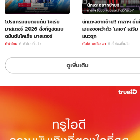
โปรแกรมแบดมินตัน โคเรีย
นักเตะอยากย้าย!! กาลาฯ ยื่นข
มาสเตอร์ 2026 ลิ้งก์ดูสดแบ
เสนอขอคว้าตัว 'เลเอา' เสริม
ดมินตันโคเรีย มาสเตอร์
แนวรุก
กีฬาไทย
6 ชั่วโมงที่แล้ว
กัลโช่ เซเรีย อา
6 ชั่วโมงที่แล้ว
ดูเพิ่มเติม