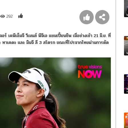
292
์ เคพีเอ็มจี วีเมนส์ พีจีเอ แชมเปี้ยนชิพ เมื่อช่วงเช้า
21
มิ
.
ย
.
ที่
อะ ทาเคดะ และ มินจี ลี
3
สโตรก ขณะที่โปรจากไทยผ่านการตัด