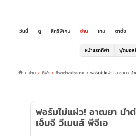
วันนี้
ดู
สิทธิพิเศษ
อ่าน
เกม
ตาตั้ง
หน้าแรกกีฬา
ฟุตบอลล
อ่าน
กีฬา
กีฬาต่างประเทศ
ฟอร์มไม่แผ่ว! อาฒยา นำต
ฟอร์มไม่แผ่ว! อาฒยา นำต
เอ็มจี วีเมนส์ พีจีเอ