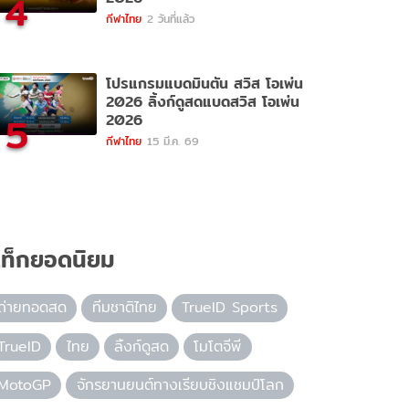
4
กีฬาไทย
2 วันที่แล้ว
โปรแกรมแบดมินตัน สวิส โอเพ่น
2026 ลิ้งก์ดูสดแบดสวิส โอเพ่น
5
2026
กีฬาไทย
15 มี.ค. 69
ท็กยอดนิยม
ถ่ายทอดสด
ทีมชาติไทย
TrueID Sports
TrueID
ไทย
ลิ้งก์ดูสด
โมโตจีพี
MotoGP
จักรยานยนต์ทางเรียบชิงแชมป์โลก