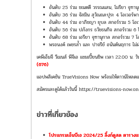
อันดับ
25
ร่วม ชเนตตี วรรณแสน
,
โมรียา จุฑา
อันดับ
36
ร่วม จัสมิน สุวัณณะปุระ
4
โอเวอร์พา
อันดับ
44
ร่วม อาภิชญา ยุบล สกอร์รวม
5
โอเ
อันดับ
56
ร่วม ปภังกร ธวัชธนกิจ สกอร์รวม
6
อันดับ
68
ร่วม เอรียา จุฑานุกาล สกอร์รวม
7
โ
พรอนงค์ เพชรล้ำ และ ปาจรีย์ อนันต์นฤการ ไม่
เคพีเอ็มจี วีเมนส์ พีจีเอ แชมเปี้ยนชิพ เวลา 22.00 น. 
(676)
แอปพลิเคชัน TrueVisions Now พร้อมให้ดาวน์โหลดแล้
สมัครและดูได้แล้ววันนี้ https://truevisions-no
ข่าวที่เกี่ยวข้อง
โปรแกรมเอ็นบีเอ 2024/25 ลิ้งก์ดูสด ตารา