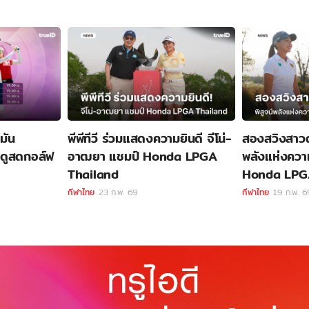
มัน
พีพีทีวี ร่วมแสดงความยินดี จีโน่-
สองสวิงสาวดา
์ดูสดกอล์ฟ
อาฒยา แชมป์ Honda LPGA
พลังแห่งควา
Thailand
Honda LPG
กีฬาไทย
23 ก.พ. 69
กีฬาไทย
19 ก.พ. 6