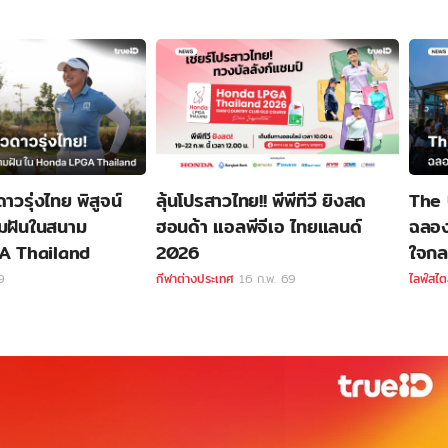
วรุ่งไทย พิสูจน์
ลุ้นโปรสาวไทย!! พีพีทีวี ยิงสด
The 
มฝันในสนาม
ฮอนด้า แอลพีจีเอ ไทยแลนด์
ฉลองเ
A Thailand
2026
ใจกล
9
กีฬาต่างประเทศ
16 ก.พ. 69
ไลฟ์สไต