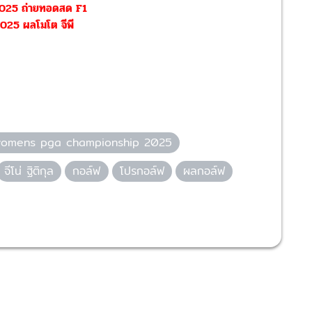
น 2025 ถ่ายทอดสด F1
025 ผลโมโต จีพี
omens pga championship 2025
จีโน่ ฐิติกุล
กอล์ฟ
โปรกอล์ฟ
ผลกอล์ฟ