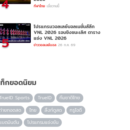
4
กีฬาไทย
เมื่อวานนี้
โปรแกรมวอลเลย์บอลเนชั่นส์ลีก
VNL 2026 รอบชิงชนะเลิศ ตาราง
5
แข่ง VNL 2026
ข่าววอลเลย์บอล
26 ก.ค. 69
ท็กยอดนิยม
TrueID Sports
TrueID
ทีมชาติไทย
ถ่ายทอดสด
ไทย
ลิ้งก์ดูสด
ทรูไอดี
แบดมินตัน
โปรแกรมแข่งขัน