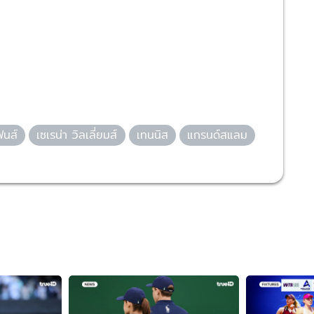
ฟนส์
เซเรน่า วิลเลี่ยมส์
เทนนิส
แกรนด์สแลม