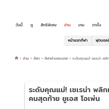
วันนี้
ดู
สิทธิพิเศษ
อ่าน
เกม
ตาตั้ง
หน้าแรกกีฬา
ฟุตบอลล
อ่าน
กีฬา
กีฬาต่างประเทศ
ระดับคุณแม่! เซเรน่า พล
ระดับคุณแม่! เซเรน่า พลิ
คนสุดท้าย ยูเอส โอเพ่น