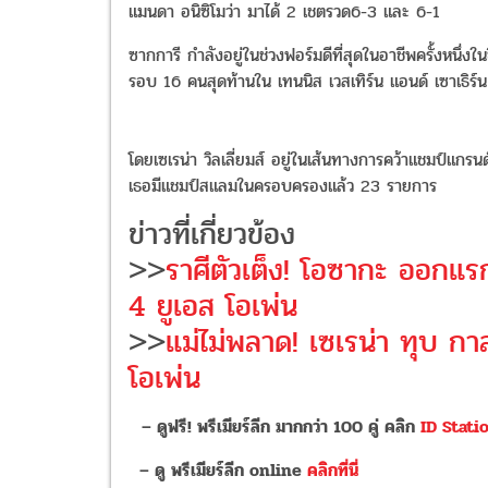
แมนดา อนิซิโมว่า มาได้ 2 เชตรวด6-3 และ 6-1
ซากการี กำลังอยู่ในช่วงฟอร์มดีที่สุดในอาชีพครั้งหนึ่งในช
รอบ 16 คนสุดท้านใน เทนนิส เวสเทิร์น แอนด์ เซาเธิร์
โดยเซเรน่า วิลเลี่ยมส์ อยู่ในเส้นทางการคว้าแชมป์แกรน
เธอมีแชมป์สแลมในครอบครองแล้ว 23 รายการ
ข่าวที่เกี่ยวข้อง
>>
ราศีตัวเต็ง! โอซากะ ออกแร
4 ยูเอส โอเพ่น
>>
แม่ไม่พลาด! เซเรน่า ทุบ ก
โอเพ่น
– ดูฟรี! พรีเมียร์ลีก มากกว่า 100 คู่ คลิก
ID Stati
– ดู พรีเมียร์ลีก online
คลิกที่นี่