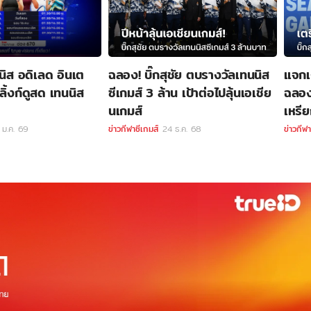
ิส อดิเลด อินเต
ฉลอง! บิ๊กสุชัย ตบรางวัลเทนนิส
แจกเง
ลิ้งก์ดูสด เทนนิส
ซีเกมส์ 3 ล้าน เป้าต่อไปลุ้นเอเชีย
ฉลอง
นเกมส์
เหรี
 ม.ค. 69
ข่าวกีฬาซีเกมส์
24 ธ.ค. 68
ข่าวกีฬา