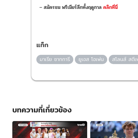
– สมัครชม พรีเมียร์ลีกทั้งฤดูกาล
คลิกที่นี่
แท็ก
มาเรีย ซากการี
ยูเอส โอเพ่น
สโลนส์ สตีเ
บทความที่เกี่ยวข้อง