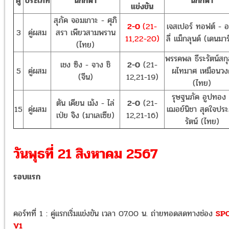
คู่
ประเภท
นักกีฬา
นักกีฬา
แข่งขัน
สุภัค จอมเกาะ - ศุภิ
2-0
(21-
เจสเปอร์ ทอฟต์ - 
3
คู่ผสม
สรา เพียวสามพราน
11,22-20)
ลี่ แม็กลุนด์ (เดนมาร
(ไทย)
พรรคพล ธีระรัตน์สกุ
เชง ซิง - จาง ชิ
2-0
(21-
5
คู่ผสม
ผไทมาศ เหมือนวงศ
(จีน)
12,21-19)
(ไทย)
รุษฐนภัค อูปทอง 
ตัน เคียน เม้ง - ไล่
2-0
(21-
15
คู่ผสม
เฌอย์นิชา สุดใจปร
เป่ย จิง (มาเลเซีย)
12,21-16)
รัตน์ (ไทย)
วันพุธที่ 21 สิงหาคม 2567
รอบแรก
คอร์ทที่ 1 : คู่แรกเริ่มแข่งขัน เวลา 07.00 น. ถ่ายทอดสดทางช่อง
SP
V1