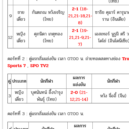
(ไทย)
2-1
(18-
ชาย
กันตภณ หวังเจริญ
ซาธิช คุมาร์ คารุน
9
21,21-18,21-
เดี่ยว
(ไทย)
ราน (อินเดีย)
8)
2-1
(19-
หญิง
ศุภนิดา เกตุทอง
เอสเทอร์ นูรูมิ ตรี ว
12
21,21-9,21-
เดี่ยว
(ไทย)
โดโย่ (อินโดนีเซีย
7)
คอร์ทที่ 2 : คู่แรกเริ่มแข่งขัน เวลา 07.00 น. ถ่ายทอดสดทางช่อง
Tr
Sports 7
,
SPO TV2
ผลการ
คู่
ประเภท
นักกีฬา
นักกีฬา
แข่งขัน
หญิง
บุศนันทน์ อึ๊งบำรุง
2-0
(21-
3
หวัง จื่ออี้ (จีน)
เดี่ยว
พันธุ์ (ไทย)
12,21-14)
คอร์ทที่ 3 : คู่แรกเริ่มแข่งขัน เวลา 07.00 น.
ผลการ