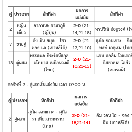
ผลการ
คู่
ประเภท
นักกีฬา
นักกีฬา
แข่งขัน
หญิง
อากาเนะ ยามากูชิ
2-0
(21-
2
พรปวีณ์ ช่อชูวงศ์ (
เดี่ยว
(ญี่ปุ่น)
14,21-18)
คัง มิน ฮยุค - โซว
2-0
(21-
สุภัค จอมเกาะ - กิตต
7
ชายคู่
ซอง แจ (เกาหลีใต้)
13,21-16)
พงษ์ เกตุเรน (ไทย
พรรคพล ธีระรัตน์สกุล
แยน คอลิน โวลเคอร
2-0
(21-
13
คู่ผสม
- ผไทมาศ เหมือนวงศ์
อิสซาเบล โลฮัว
10,21-13)
(ไทย)
(เยอรมนี)
คอร์ทที่ 2 : คู่แรกเริ่มแข่งขัน เวลา 07.00 น.
ผลการ
คู่
ประเภท
นักกีฬา
นักกีฬา
แข่งขัน
สุภัค จอมเกาะ - ศุภิส
2-0
(21-
คิม วอน โฮ - จอง 
2
คู่ผสม
รา เพียวสามพราน
18,21-14)
อึน (เกาหลีใต้)
(ไทย)