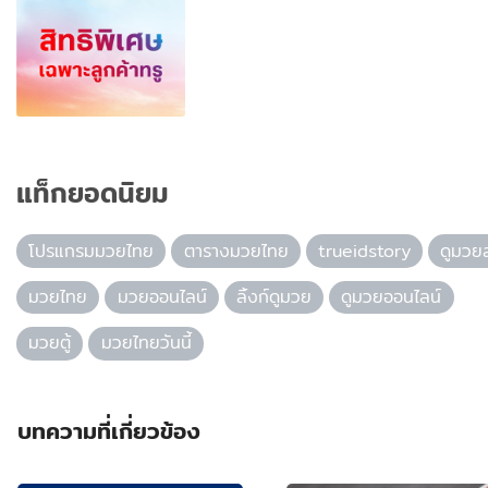
แท็กยอดนิยม
โปรแกรมมวยไทย
ตารางมวยไทย
trueidstory
ดูมวย
มวยไทย
มวยออนไลน์
ลิ้งก์ดูมวย
ดูมวยออนไลน์
มวยตู้
มวยไทยวันนี้
บทความที่เกี่ยวข้อง