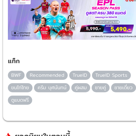
แท็ก
BWF
Recommended
TrueID
TrueID Sports
ขนไก่ไทย
ครีม บุศนันทน์
คู่ผสม
ชายคู่
ชายเดี่ยว
ดูแบดฟรี