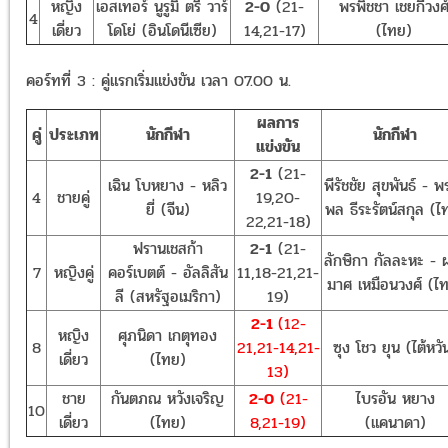
หญิง
เอสเทอร์ นูรูมิ ตรี วาร์
2-0
(21-
พรพิชชา เชยกีวงศ
4
เดี่ยว
โดโย่ (อินโดนีเซีย)
14,21-17)
(ไทย)
คอร์ทที่ 3 : คู่แรกเริ่มแข่งขัน เวลา 07.00 น.
ผลการ
คู่
ประเภท
นักกีฬา
นักกีฬา
แข่งขัน
2-1
(21-
เฉิน โบหยาง - หลิว
พีรัชชัย สุขพันธ์ - 
4
ชายคู่
19,20-
ยี่ (จีน)
พล ธีระรัตน์สกุล (ไ
22,21-18)
ฟรานเชสก้า
2-1
(21-
ลักษิกา กัลละหะ - 
7
หญิงคู่
คอร์เบตต์ - อัลลิสัน
11,18-21,21-
มาศ เหมือนวงศ์ (ไ
ลี (สหรัฐอเมริกา)
19)
2-1
(12-
หญิง
ศุภนิดา เกตุทอง
8
21,21-14,21-
ซุง โชว ยุน (ไต้หวั
เดี่ยว
(ไทย)
13)
ชาย
กันตภณ หวังเจริญ
2-0
(21-
ไบรอัน หยาง
10
เดี่ยว
(ไทย)
8,21-19)
(แคนาดา)