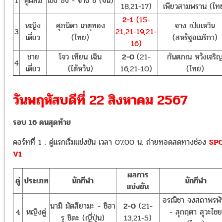
1
คู่ผสม
เชง ซิง - จาง ชิ (จีน)
18,21-17)
เพียวสามพราน (ไท
2-1
(15-
หญิง
ศุภนิดา เกตุทอง
จาง เป่ยเหวิน
3
21,21-19,21-
เดี่ยว
(ไทย)
(สหรัฐอเมริกา)
16)
ชาย
โจว เทียน เฉิน
2-0
(21-
กันตภณ หวังเจริ
4
เดี่ยว
(ไต้หวัน)
16,21-10)
(ไทย)
วันพฤหัสบดีที่ 22 สิงหาคม 2567
รอบ 16 คนสุดท้าย
คอร์ทที่ 1 : คู่แรกเริ่มแข่งขัน เวลา 07.00 น. ถ่ายทอดสดทางช่อง
SP
V1
ผลการ
คู่
ประเภท
นักกีฬา
นักกีฬา
แข่งขัน
อรณิชา จงสถาพรพัน
นามิ มัตสึยามะ - ชิฮา
2-0
(21-
4
หญิงคู่
- สุกฤตา สุวะไชย
รุ ชิดะ (ญี่ปุ่น)
13,21-5)