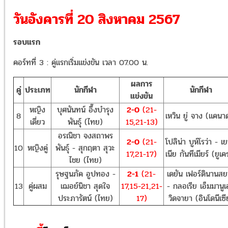
วันอังคารที่ 20 สิงหาคม 2567
รอบแรก
คอร์ทที่ 3 : คู่แรกเริ่มแข่งขัน เวลา 07.00 น.
ผลการ
คู่
ประเภท
นักกีฬา
นักกีฬา
แข่งขัน
หญิง
บุศนันทน์ อึ๊งบำรุง
2-0
(21-
8
เหวิน ยู่ จาง (แคนา
เดี่ยว
พันธุ์ (ไทย)
15,21-13)
อรณิชา จงสถาพร
2-0
(21-
โปลิน่า บูห์โรว่า - เ
10
หญิงคู่
พันธุ์ - สุกฤตา สุวะ
17,21-17)
เนีย กันทีเมียร์ (ยูเ
ไชย (ไทย)
รุษฐนภัค อูปทอง -
2-1
(21-
เดยัน เฟอร์ดินานสย
13
คู่ผสม
เฌอย์นิชา สุดใจ
17,15-21,21-
- กลอเรีย เอ็มมานู
ประภารัตน์ (ไทย)
17)
วิดจายา (อินโดนีเซี