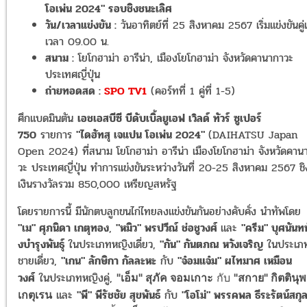
โอเพ่น 2024" รอบชิงชนะเลิศ
วัน/เวลาแข่งขัน :
วันอาทิตย์ที่ 25 สิงหาคม 2567 เริ่มแข่งขันคู
เวลา 09.00 น.
สนาม :
โยโกฮาม่า อารีน่า, เมืองโยโกฮาม่า จังหวัดคานากาวะ
ประเทศญี่ปุ่น
ถ่ายทอดสด :
SPO TV1
(คอร์ทที่ 1 คู่ที่ 1-5)
ศึกแบดมินตัน
เอชเอสบีซี บีดับเบิ้ลยูเอฟ เวิลด์ ทัวร์ ซูเปอร์
750
รายการ
"ไดฮัทสุ เจแปน โอเพ่น 2024"
(DAIHATSU Japan
Open 2024) ที่สนาม โยโกฮาม่า อารีน่า เมืองโยโกฮาม่า จังหวัดคาน
วะ ประเทศญี่ปุ่น ทำการแข่งขันระหว่างวันที่ 20-25 สิงหาคม 2567 ชิ
เงินรางวัลรวม 850,000 เหรียญสหรัฐ
โดยรายการนี้ มีนักตบลูกขนไก่ไทยลงแข่งขัน
กันอย่างคับคั่ง นำทัพโดย
"เม" ศุภนิดา เกตุทอง
,
"หมิว" พรปวีณ์ ช่อชูวงศ์
และ
"ครีม" บุศนันทน์
งบำรุงพันธุ์
ในประเภทหญิงเดี่ยว
,
"กัน" กันตภณ หวังเจริญ
ในประเภ
ชายเดี่ยว,
"เกน" ลักษิกา กัลละหะ
กับ
"จ๋อมแจ๋ม" ผไทมาศ เหมือน
วงศ์
ในประเภทหญิงคู่,
"เอ็ม" สุภัค จอมเกาะ
กับ
"สกาย" กิตตินุพ
และ
"พี" พีรัชชัย สุขพันธ์
กับ
"โอโม่" พรรคพล ธีระรัตน์สกุ
เกตุเรน