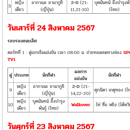
หญิง
อากาเนะ ยามากูชิ
2-0
(21-
บุศนันทน์ อึ๊งบำรุงพัน
5
เดี่ยว
(ญี่ปุ่น)
11,21-10)
(ไทย)
วันเสาร์ที่ 24 สิงหาคม 2567
รอบรองชนะเลิศ
คอร์ทที่ 1 : คู่แรกเริ่มแข่งขัน เวลา 08.00 น. ถ่ายทอดสดทางช่อง
SP
TV1
ผลการ
คู่
ประเภท
นักกีฬา
นักกีฬา
แข่งขัน
หญิง
อากาเนะ ยามากูชิ
2-0
(21-
9
ศุภนิดา เกตุทอง (ไ
เดี่ยว
(ญี่ปุ่น)
14,22-20)
หญิง
บุศนันทน์ อึ๊งบำรุง
10
Walkover
ไท่ ซื่อ หยิง (ไต้หวั
เดี่ยว
พันธุ์ (ไทย)
วันศุกร์ที่ 23 สิงหาคม 2567