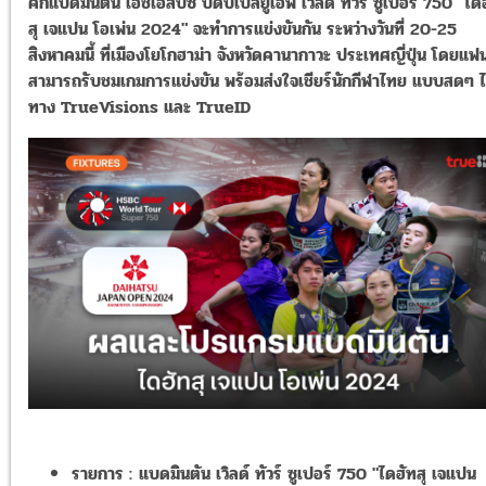
ศึกแบดมินตัน เอชเอสบีซี บีดับเบิ้ลยูเอฟ เวิลด์ ทัวร์ ซูเปอร์ 750 "ได
สุ เจแปน โอเพ่น 2024" จะทำการแข่งขันกัน ระหว่างวันที่ 20-25
สิงหาคมนี้ ที่เมืองโยโกฮาม่า จังหวัดคานากาวะ ประเทศญี่ปุ่น โดยแฟ
สามารถรับชมเกมการแข่งขัน พร้อมส่งใจเชียร์นักกีฬาไทย แบบสดๆ ไ
ทาง TrueVisions และ TrueID
รายการ :
แบดมินตัน เวิลด์ ทัวร์ ซูเปอร์ 750 "ไดฮัทสุ เจแปน