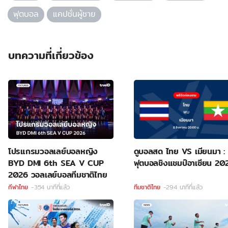
ฟุตบอล
แคปชั่นผู้ชาย
บทความที่เกี่ยวข้อง
โปรแกรมวอลเลย์บอลหญิง
ดูบอลสด ไทย VS เมียนมา :
BYD DMI 6th SEA V CUP
ฟุตบอลชิงแชมป์อาเซียน 20
2026 วอลเลย์บอลทีมชาติไทย
กีฬาไทย
-354 นาทีที่แล้ว
ทีมชาติไทย
-294 นาทีที่แล้ว