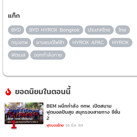
แท็ก
BYD
BYD HYROX Bangkok
ประเทศไทย
ไทย
กรุงเทพ
ยานยนต์ไฟฟ้า
HYROX APAC
HYROX
ฟิตเนส
ออกกำลังกาย
ยอดนิยมในตอนนี้
BEM ผนึกกำลัง กทพ. เปิดสนาม
ฟุตบอลปันสุข สนุกรอบสายทาง ซีซั่น
2
1
ฟุตบอลไทย
16 มี.ค. 69