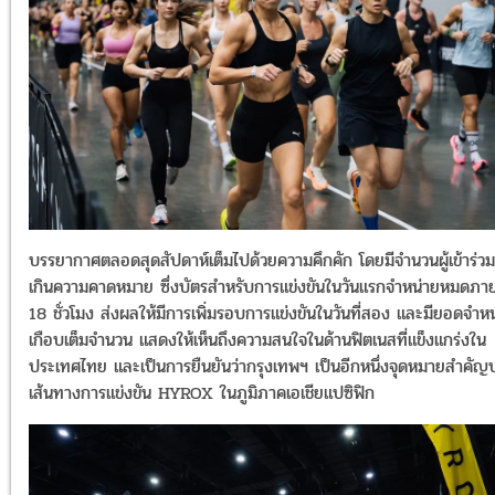
บรรยากาศตลอดสุดสัปดาห์เต็มไปด้วยความคึกคัก โดยมีจำนวนผู้เข้าร่วม
เกินความคาดหมาย ซึ่งบัตรสำหรับการแข่งขันในวันแรกจำหน่ายหมดภา
18 ชั่วโมง ส่งผลให้มีการเพิ่มรอบการแข่งขันในวันที่สอง และมียอดจำห
เกือบเต็มจำนวน แสดงให้เห็นถึงความสนใจในด้านฟิตเนสที่แข็งแกร่งใน
ประเทศไทย และเป็นการยืนยันว่ากรุงเทพฯ เป็นอีกหนึ่งจุดหมายสำคัญ
เส้นทางการแข่งขัน HYROX ในภูมิภาคเอเชียแปซิฟิก