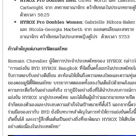
HYROX Pro Doubles men:
Oliver Worth และ Lawren
Cartwright จาก สหราชอาณาจักร คว้าชัยชนะในประเภทชายคู่
ด้วยเวลา 56:25
HYROX Pro Doubles Women:
Gabrielle Nikora-Baker
และ Nicola-Georgia Macbeth จาก ออสเตรเลียและสหราช
อาณาจักร คว้าชัยชนะในประเภทหญิงคู่โปร ด้วยเวลา 57.53
ก้าวสำคัญแห่งวงการฟิตเนสไทย
Romain Chevalier ผู้จัดการประจำประเทศไทยของ HYROX กล่าวว่
“การแข่งขัน BYD HYROX Bangkok ที่จัดขึ้นครั้งแรกในประเทศไทยได
รับการตอบรับอย่างดีเยี่ยม สะท้อนให้เห็นถึงความหลงใหลและความทุ่ม
ของคอมมูนิตี้ฟิตเนสไทย บรรยากาศตลอดทั้งสองวันเต็มไปด้วยพลังแล
ความกระตือรือร้นอย่างแท้จริง เราภูมิใจอย่างยิ่งที่ได้นำประสบการณ์กา
แข่งขัน HYROX มาสู่ประเทศไทย และได้เห็นผู้เข้าร่วมมากมายทลายขีด
จำกัดของตัวเองและประสบความสำเร็จในเป้าหมายที่ตั้งไว้ นอกจากนี้ค
ร่วมมือของเรากับ BYD ยังมีบทบาทสำคัญในการทำให้การแข่งขันครั้งนี้
เกิดขึ้นได้ และเรารู้สึกตื่นเต้นเป็นอย่างยิ่งที่จะพัฒนา HYROX ให้เติบโต
อย่างต่อเนื่องในประเทศไทย”