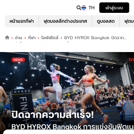
TH
เข้าสู่ระบบ
หน้าแรกกีฬา
ฟุตบอลลีกต่างประเทศ
ดูบอลสด
ฟุต
อ่าน
กีฬา
ไลฟ์สไตล์
BYD HYROX Bangkok ปิดฉาก
ความสำเร็จ กับการแข่งขันฟิตเนสครั้งแรกในไทย