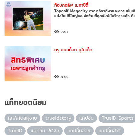
ท็อปกอล์ฟ เมกาซิตี้
Topgolf Megacity อาณาจักรกีฬาและความบันเท
แห่งใหม่ที่ใหญ่และจัดจ้านที่สุดเปิดให้บริการแล้ว ถึ
208
ทรู แบงค็อก ยูไนเต็ด
8.4K
แท็กยอดนิยม
ไลฟ์สไตล์ผู้ชาย
trueidstory
แคปชั่น
TrueID Sports
TrueID
แคปชั่น 2025
แคปชั่นอ่อย
แคปชั่นฮาๆ