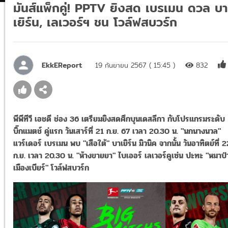
มันส์แพ็กคู่! PPTV ยิงสด เบรเมน ดวล บา
เยิร์น, เลเวอร์ฯ ชน โวล์ฟสบวร์ก
EkkEReport
19 กันยายน 2567 ( 15:45 )
832
พีพีทีวี เอชดี ช่อง 36 เตรียมยิงสดศึกบุนเดสลีกา กับโปรแกรมระดับ
บิ๊กแมตช์ คู่แรก วันเสาร์ที่ 21 ก.ย. 67 เวลา 20.30 น. "นกนางนวล"
แวร์เดอร์ เบรเมน พบ "เสือใต้" บาเยิร์น มิวนิค จากนั้น วันอาทิตย์ที่ 2
ก.ย. เวลา 20.30 น. "ห้างขายยา" ไบเออร์ เลเวอร์คูเซ่น ปะทะ "หมาป่
เมืองเบียร์" โวล์ฟสบวร์ก