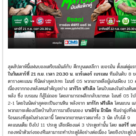
สุดสัปดาห์นี้แฟนบอลเตรียมมันส์กับ ศึกบุนเดสลีกา เยอรมัน ตั้งแต่คู่แร
ในวันเสาร์ที่ 21 ก.ย. เวลา 20.30 น.
แวร์เดอร์ เบรเมน
ทีมอันดับ 8 
ตารางคะแนน ที่นัดล่าสุดปะทะ ไมนซ์ 05 พวกเขาเหลือผู้เล่นเพียง 10
เนื่องจากกองหลังคนสำคัญอย่าง
มาร์โก ฟรีเดิล
โดนใบแดงในช่วงต้นคร
หลัง ซึ่ง เบรเมน ก็สู้ไม่ถอย โดยสามารถพลิกกลับมาชนะ ไมนซ์ 05 ไปไ
2-1 โดยในนัดล่าสุดจะเป็นงานหิน หลังจาก
มาร์โก ฟรีเดิล
โดนแบน แ
พวกเขาจะต้องเปิดบ้านรับการมาเยือนของ
บาเยิร์น มิวนิค
ทีมจ่าฝูงที่ฟ
ร้อนแรงที่สุดในช่วงเวลานี้ โดยพวกเขาชนะรวดมาทั้ง 3 นัด เก็บได้ 9
คะแนนเต็ม ยิงไป 11 ประตู เสียเพียงแค่ 3 ประตูเท่านั้น โดย
แฮร์รี่ เ
กองหน้าตัวเก่งของทีมสามารถทำประตูได้อย่างต่อเนื่อง โดยยิงประตูไป