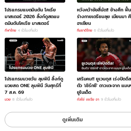
โปรแกรมแบดมินตัน โคเรีย
หวังคว้าชัยสี่นัด!! ช้างศึก ฟื้น
มาสเตอร์ 2026 ลิ้งก์ดูสดแบ
ร่างกายเตรียมลุย เมียนมา ศ
ดมินตันโคเรีย มาสเตอร์
อาเซียน
กีฬาไทย
4 ชั่วโมงที่แล้ว
ทีมชาติไทย
6 ชั่วโมงที่แล้ว
โปรแกรมมวยวัน ลุมพินี ลิ้งก์ดู
เสริมคม!! ยูเวนตุส เร่งปิดดี
มวยสด ONE ลุมพินี วันศุกร์ที่
ตัว 'เซิร์กซี' ดาวเตะจาก แมน
7 ส.ค. 69
ยูไนเต็ด
มวย
8 ชั่วโมงที่แล้ว
กัลโช่ เซเรีย อา
9 ชั่วโมงที่แล้ว
ดูเพิ่มเติม