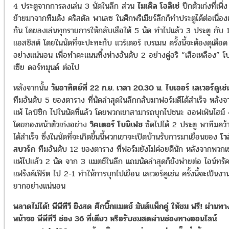
4 ประตูจากการลงเล่น 3 นัดในลีก ส่วน
ไมเคิล โอลิเซ่
ปีกตัวเก่งที่เพิ่ง
ย้ายมาจากทีมดัง คริสตัล พาเลซ ในศึกพรีเมียร์ลีกก็ทำประตูได้ต่อเนื่องเ
กัน โดยลงเล่นทุกรายการให้กลับเสือใต้ 5 นัด ทำไปแล้ว 3 ประตู กับ 
แอสซิสต์ โดยในนัดที่จะปะทะกับ แวร์เดอร์ เบรเมน ครั้งนี้จะต้องดุเดือด
อย่างแน่นอน เพื่อทำคะแนนทิ้งห่างอันดับ 2 อย่างคู่อริ “เสือเหลือง” โ
เซีย ดอร์ทมุนด์ ต่อไป
หลังจากนั้น
วันอาทิตย์ที่ 22 ก.ย. เวลา 20.30 น.
ไบเออร์ เลเวอร์คูเซ่
ทีมอันดับ 5 ของตาราง ที่นัดล่าสุดในลีกกลับมาฟอร์มดีได้สำเร็จ หลังจ
แพ้ ไลป์ซิก ไปในนัดที่แล้ว โดยพวกเขาสามารถบุกไปชนะ ฮอฟเฟ่นไฮม์ 
โดยกองหน้าตัวเก่งอย่าง
วิคเตอร์ โบนิเฟซ
ซัดไปได้ 2 ประตู พาทีมคว้
ได้สำเร็จ ซึ่งในนัดที่จะเกิดขึ้นนี้พวกเขาจะเปิดบ้านรับการมาเยือนของ
โว
สบวร์ก
ทีมอันดับ 12 ของตาราง ที่ฟอร์มยังไม่ค่อยดีนัก หลังจากพวกเ
แพ้ไปแล้ว 2 นัด จาก 3 แมตช์ในลีก แถมนัดล่าสุดก็ยังพ่ายต่อ ไอน์ทรั
แฟร้งค์เฟิร์ต ไป 2-1 ทำให้การบุกไปเยือน เลเวอร์คูเซ่น ครั้งนี้จะเป็นงาน
ยากอย่างแน่นอน
พลาดไม่ได้! พีพีทีวี ยิงสด ศึกบิ๊กแมตช์ มันส์แพ็กคู่
ให้ชม
ฟรี
!
ผ่านทา
หน้าจอ
พีพีทีวี
ช่อง
36
ที่เดียว
หรือรับชมสดผ่านช่องทางออนไลน์