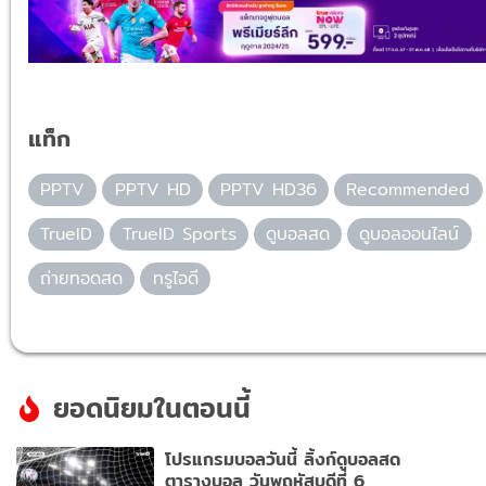
แท็ก
PPTV
PPTV HD
PPTV HD36
Recommended
TrueID
TrueID Sports
ดูบอลสด
ดูบอลออนไลน์
ถ่ายทอดสด
ทรูไอดี
ยอดนิยมในตอนนี้
โปรแกรมบอลวันนี้ ลิ้งก์ดูบอลสด
ตารางบอล วันพฤหัสบดีที่ 6