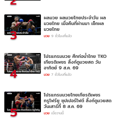
2
ผลมวย ผลมวยไทยประจำวัน ผล
มวยไทย เมื่อคืนที่ผ่านมา เช็กผล
มวยไทย
3
มวย
9 ชั่วโมงที่แล้ว
โปรแกรมมวย ศึกท่อน้ำไทย TKO
เกียรติเพชร ลิ้งก์ดูมวยสด วัน
อาทิตย์ 9 ส.ค. 69
4
มวย
7 ชั่วโมงที่แล้ว
โปรแกรมมวยไทยเกียรติเพชร
ทรูโฟร์ยู ซุปเปอร์ไฟต์ ลิ้งก์ดูมวยสด
วันเสาร์ที่ 8 ส.ค. 69
5
มวย
เมื่อวานนี้