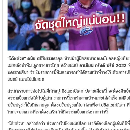
"โค้ชด่วน" ดนัย ศรีวัชรเมธากุล
หัวหน้าผู้ฝึกสอนวอลเลย์บอลหญิงทีมช
เผยหลังนำทีม ลูกยางสาวไทย คว้าแชมป์
อาเซียน กรังด์ ปรีซ์ 2022
ที
นครราชสีมา ว่า ในรายการนี้ทีมสามารถทำได้ตามเป้าที่วางไว้ ดัวยการเ
แมตช์ แบบไม่เสียเซต
ส่วนในรายการต่อไปในศึกใหญ่ ชิงแชมป์โลก ปลายเดือนนี้ จะต้องติวเข้ม
ความแข็งแกร่งให้กับผู้เล่น รายการนี้เราทำตามเป้าหมายได้สำเร็จ แต่สิ่ง
ปรับปรุง ก็ยังมีหลายจุด ต้องปรับปรุงแก้ไข ก่อนที่จะไปชิงแชมป์โลก ที
ในกระบวนการที่เราต้องเสริม ให้มีความแข็งแกร่งมากกว่านี้
"โค้ชด่วน" กล่าวต่อว่า ส่วนการไปชิงแชมป์โลก เราก็ต้องเลือกผู้เล่นที่ดีท