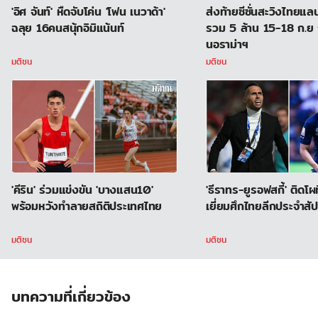
'อิศ จันท์' หืดจับโค่น 'โฟน เนวาด้า'
ส่งท้ายซีซั่นสะวิงไทยแลน
ฉลุย 16คนสนุ้กอิมิแน้นท์
รวม 5 ล้าน 15-18 ก.ย 
นอราม่าฯ
มติชน
มติชน
'คีริน' ร่วมแข่งขัน 'บางแสน10'
'ธีราทร-ยูรอฟสกี้' ติดโ
พร้อมหวังทำลายสถิติประเทศไทย
เยี่ยมศึกไทยลีกประจำสัป
มติชน
มติชน
บทความที่เกี่ยวข้อง