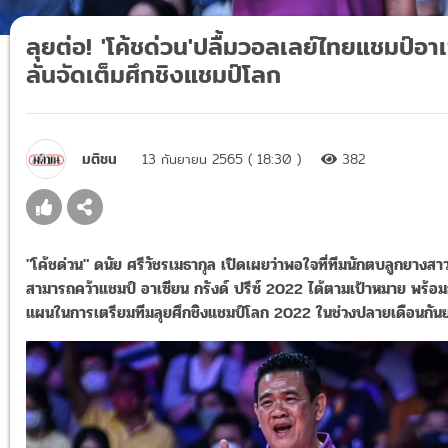
ลุยต่อ! 'โค้ชด่วน'ปลื้มวอลเลย์ไทยแชมป์อา
ลั่นจัดเต็มศึกชิงแชมป์โลก
มติชน
13 กันยายน 2565 ( 18:30 )
382
"โค้ชด่วน" ดนัย ศรีวัชรเมธากุล เปิดเผยว่าพอใจที่ทีมนักตบลูกยางส
สามารถคว้าแชมป์ อาเซียน กรังด์ ปรีซ์ 2022 ได้ตามเป้าหมาย พร้อม
แผนในการเตรียมทีมลุยศึกชิงแชมป์โลก 2022 ในช่วงปลายเดือนกันย