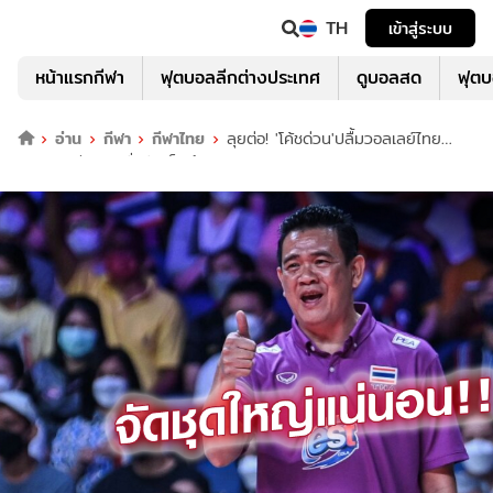
TH
เข้าสู่ระบบ
หน้าแรกกีฬา
ฟุตบอลลีกต่างประเทศ
ดูบอลสด
ฟุต
อ่าน
กีฬา
กีฬาไทย
ลุยต่อ! 'โค้ชด่วน'ปลื้มวอลเลย์ไทย
แชมป์อาเซียน - ลั่นจัดเต็มศึกชิงแชมป์โลก