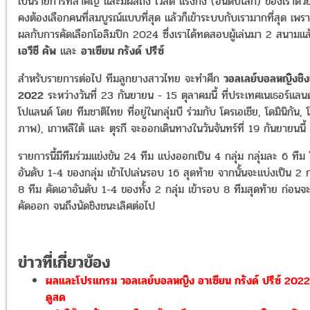
เป็นรายการที่สำคัญ และมีผลถึง เวิลด์ แรงกิ้ง (อันดับโลก) ของเราด้วย 
คงต้องเลือกคนที่สมบูรณ์แบบที่สุด แล้วก็เข้าระบบกับเรามากที่สุด เพรา
ผลกับการคัดเลือกโอลิมปิก 2024 ซึ่งเราได้ทดสอบผู้เล่นมา 2 สนามแล้
เอวีซี คัพ
และ
อาเซียน กรังด์ ปรีซ์
สำหรับรายการต่อไป ทีมลูกยางสาวไทย จะทำศึก
วอลเลย์บอลหญิงชิ
2022
ระหว่างวันที่ 23 กันยายน - 15 ตุลาคมนี้ ที่ประเทศเนเธอร์แลน
โปแลนด์ โดย ทีมชาติไทย ที่อยู่ในกลุ่มบี ร่วมกับ โครเอเชีย, โดมินิกัน, 
ภาพ), เกาหลีใต้ และ ตุรกี จะออกเดินทางในวันจันทร์ที่ 19 กันยายนนี้
รายการนี้มีทีมร่วมแข่งขัน 24 ทีม แบ่งออกเป็น 4 กลุ่ม กลุ่มละ 6 ทีม
อันดับ 1-4 ของกลุ่ม เข้าไปเล่นรอบ 16 สุดท้าย จากนั้นจะแบ่งเป็น 2 ก
8 ทีม คัดเอาอันดับ 1-4 ของทั้ง 2 กลุ่ม เข้ารอบ 8 ทีมสุดท้าย ก่อนจ
คัดออก จนถึงนัดชิงชนะเลิศต่อไป
ข่าวที่เกี่ยวข้อง
ผลและโปรแกรม วอลเลย์บอลหญิง อาเซียน กรังด์ ปรีซ์ 2022
ดูสด