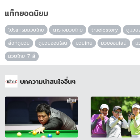
แท็กยอดนิยม
โปรแกรมมวยไทย
ตารางมวยไทย
trueidstory
ดูมวย
ลิ้งก์ดูมวย
ดูมวยออนไลน์
มวยไทย
มวยออนไลน์
มว
มวยไทย 7 สี
บทความน่าสนใจอื่นๆ