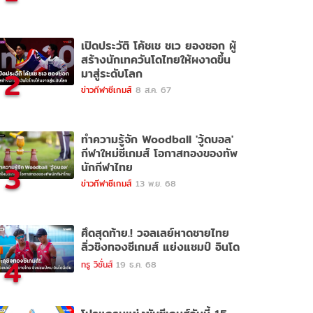
เปิดประวัติ โค้ชเช ชเว ยองซอก ผู้
สร้างนักเทควันโดไทยให้ผงาดขึ้น
2
มาสู่ระดับโลก
ข่าวกีฬาซีเกมส์
8 ส.ค. 67
ทำความรู้จัก Woodball 'วู้ดบอล'
กีฬาใหม่ซีเกมส์ โอกาสทองของทัพ
3
นักกีฬาไทย
ข่าวกีฬาซีเกมส์
13 พ.ย. 68
ศึดสุดท้าย.! วอลเลย์หาดชายไทย
ลิ่วชิงทองซีเกมส์ แย่งแชมป์ อินโด
4
ทรู วิชั่นส์
19 ธ.ค. 68