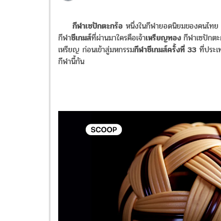
กีฬาเซปักตะกร้อ
หนึ่งในกีฬายอดนิยมของคนไทย และ
กีฬา
ซีเกมส์
ที่ผ่านมาใครคือเจ้า
เหรียญทอง
กีฬาเซปักตะ
เหรียญ ก่อนเข้าสู่มหกรรม
กีฬาซีเกมส์ครั้งที่ 33
ที่ประเ
กีฬานี้กัน