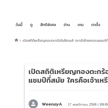
วันนี้
ดู
สิทธิพิเศษ
อ่าน
เกม
ตาตั้ง
เปิดสถิติเหรียญทองตะกร้อในซีเกมส์ ตะกร้อไทยครองแชมป์กี
เปิดสถิติเหรียญทองตะกร้
แชมป์กี่สมัย ใครคือเจ้าเ
WeenayA
17 พฤศจิกายน 2568 ( 08:0