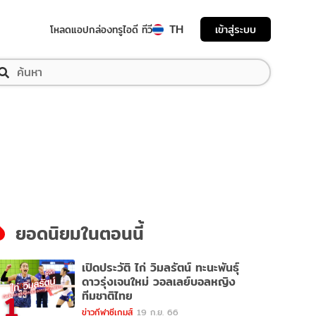
TH
เข้าสู่ระบบ
โหลดแอป
กล่องทรูไอดี ทีวี
ยอดนิยมในตอนนี้
เปิดประวัติ ไก่ วิมลรัตน์ ทะนะพันธุ์
ดาวรุ่งเจนใหม่ วอลเลย์บอลหญิง
1
ทีมชาติไทย
ข่าวกีฬาซีเกมส์
19 ก.ย. 66