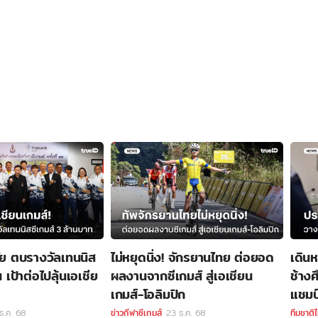
ชัย ตบรางวัลเทนนิส
ไม่หยุดนิ่ง! จักรยานไทย ต่อยอด
เดิน
 เป้าต่อไปลุ้นเอเชีย
ผลงานจากซีเกมส์ สู่เอเชียน
ช้างศ
เกมส์-โอลิมปิก
แชมป
ธ.ค. 68
ข่าวกีฬาซีเกมส์
23 ธ.ค. 68
ทีมชาติ