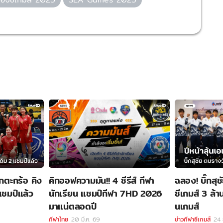
ากตะกร้อ คิง
คิกออฟความมัน!! 4 ซีรีส์ กีฬา
ฉลอง! บิ๊กสุ
แชมป์แล้ว
นักเรียน แชมป์กีฬา 7HD 2026
ซีเกมส์ 3 ล้าน
มาแน่ตลอดปี
นเกมส์
กีฬาไทย
20 มี.ค. 69
ข่าวกีฬาซีเกมส์
24 