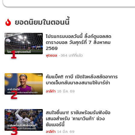
ยอดนิยมในตอนนี้
โปรแกรมบอลวันนี้ ลิ้งก์ดูบอลสด
ตารางบอล วันศุกร์ที่ 7 สิงหาคม
2569
1
ฟุตซอล
-364 นาทีที่แล้ว
คัมแบ็ค!! กาบี เปิดใจหลังสลัดอาการ
บาดเจ็บกลับมาลงสนามให้บาร์ซ่า
2
ลาลีก้า
16 มี.ค. 69
สนใจยื่นมา! ราชันพร้อมรับฟังข้อ
เสนอสำหรับ 'คามาวินก้า' ช่วง
ซัมเมอร์นี้
3
ลาลีก้า
14 มี.ค. 69