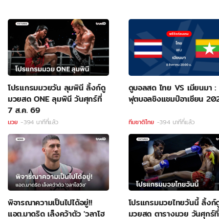
โปรแกรมมวยวัน ลุมพินี ลิ้งก์ดู
ดูบอลสด ไทย VS เมียนมา :
มวยสด ONE ลุมพินี วันศุกร์ที่
ฟุตบอลชิงแชมป์อาเซียน 20
7 ส.ค. 69
มวย
-394 นาทีที่แล้ว
ทีมชาติไทย
-394 นาทีที่แล้ว
พิจารณาความเป็นไปได้อยู่!!
โปรแกรมมวยไทยวันนี้ ลิ้งก์ด
แอต.มาดริด เล็งคว้าตัว 'วลาโฮ
มวยสด ตารางมวย วันศุกร์ที