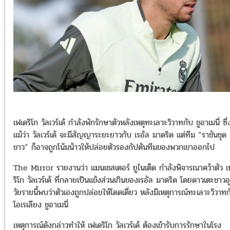
เฟเดริโก วัลเวร์เด้ กำลังพักรักษาตัวหลังเหตุทะเลาะวิวาทกับ ชูอาเมนี่ ซึ่
แม้ว่า วัลเวร์เด้ จะมีสัญญาระยะยาวกับ เรอัล มาดริด แต่ทีม “ราชันชุด
ขาว” ก็อาจถูกโน้มน้าวให้ปล่อยตัวรองกัปตันทีมของพวกเขาออกไป
The Mirror รายงานว่า แมนเชสเตอร์ ยูไนเต็ด กำลังพิจารณาคว้าตัว เ
ริโก วัลเวร์เด้ ที่กลายเป็นแข้งส่วนเกินของเรอัล มาดริด โดยดาวเตะชาวอุ
วัยรายนี้พบว่าตัวเองถูกปล่อยให้โดดเดี่ยว หลังมีเหตุการณ์ทะเลาะวิวาทก
โอเรเลียง ชูอาเมนี่
เหตุการณ์ดังกล่าวทำให้ เฟเดริโก วัลเวร์เด้ ต้องเข้ารับการรักษาในโรง