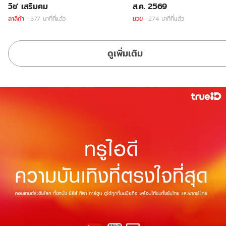
วิช' เสริมคม
ส.ค. 2569
ลาลีก้า
-377 นาทีที่แล้ว
มวย
-274 นาทีที่แล้ว
ดูเพิ่มเติม