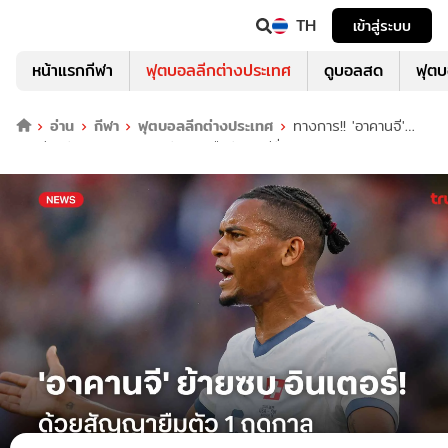
TH
เข้าสู่ระบบ
หน้าแรกกีฬา
ฟุตบอลลีกต่างประเทศ
ดูบอลสด
ฟุต
อ่าน
กีฬา
ฟุตบอลลีกต่างประเทศ
ทางการ!! 'อาคานจี'
ย้ายร่วมทัพ อินเตอร์ ด้วยสัญญายืมตัว 1 ซีซั่น