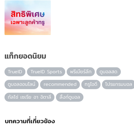
แท็กยอดนิยม
TrueID
TrueID Sports
พรีเมียร์ลีก
ดูบอลสด
ดูบอลออนไลน์
recommended
ทรูไอดี
โปรแกรมบอล
กัลโช่ เซเรีย อา อิตาลี
ลิ้งก์ดูบอล
บทความที่เกี่ยวข้อง