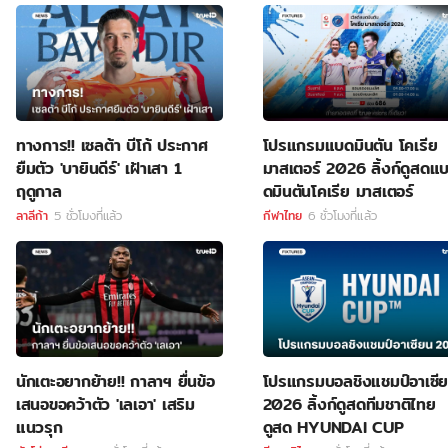
ทางการ!! เซลต้า บีโก้ ประกาศ
โปรแกรมแบดมินตัน โคเรีย
ยืมตัว 'บายินดีร์' เฝ้าเสา 1
มาสเตอร์ 2026 ลิ้งก์ดูสดแ
ฤดูกาล
ดมินตันโคเรีย มาสเตอร์
ลาลีก้า
5 ชั่วโมงที่แล้ว
กีฬาไทย
6 ชั่วโมงที่แล้ว
นักเตะอยากย้าย!! กาลาฯ ยื่นข้อ
โปรแกรมบอลชิงแชมป์อาเซี
เสนอขอคว้าตัว 'เลเอา' เสริม
2026 ลิ้งก์ดูสดทีมชาติไทย
แนวรุก
ดูสด HYUNDAI CUP