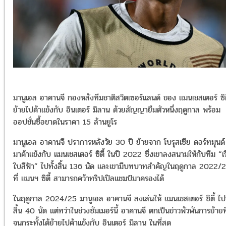
มานูเอล อาคานจี กองหลังทีมชาติสวิตเซอร์แลนด์ ของ แมนเชสเตอร์ ซิต
ย้ายไปค้าแข้งกับ อินเตอร์ มิลาน ด้วยสัญญายืมตัวหนึ่งฤดูกาล พร้อม
ออปชั่นซื้อขาดในราคา 15 ล้านยูโร
มานูเอล อาคานจี ปราการหลังวัย 30 ปี ย้ายจาก โบรุสเซีย ดอร์ทมุนด
มาค้าแข้งกับ แมนเชสเตอร์ ซิตี้ ในปี 2022 ซึ่งเขาลงสนามให้กับทีม “เร
ใบสีฟ้า” ไปทั้งสิ้น 136 นัด และเขามีบทบาทสำคัญในฤดูกาล 2022/
ที่ แมนฯ ซิตี้ สามารถคว้าทริปเปิลแชมป์มาครองได้
ในฤดูกาล 2024/25 มานูเอล อาคานจี ลงเล่นให้ แมนเชสเตอร์ ซิตี้ ไปท
สิ้น 40 นัด แต่ทว่าในช่วงซัมเมอร์นี้ อาคานจี ตกเป็นข่าวพัวพันการย้าย
จนกระทั้งได้ย้ายไปค้าแข้งกับ อินเตอร์ มิลาน ในที่สุด