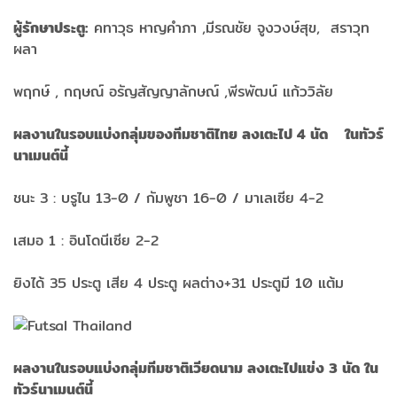
ผู้รักษาประตู:
คทาวุธ หาญคำภา ,มีรณชัย จูงวงษ์สุข, สราวุท
ผลา
พฤกษ์ , กฤษณ์ อรัญสัญญาลักษณ์ ,พีรพัฒน์ แก้ววิลัย
ผลงานในรอบแบ่งกลุ่มของทีมชาติไทย ลงเตะไป 4 นัด ในทัวร์
นาเมนต์นี้
ชนะ 3 : บรูไน 13-0 / กัมพูชา 16-0 / มาเลเซีย 4-2
เสมอ 1 : อินโดนีเซีย 2-2
ยิงได้ 35 ประตู เสีย 4 ประตู ผลต่าง+31 ประตูมี 10 แต้ม
ผลงานในรอบแบ่งกลุ่มทีมชาติเวียดนาม ลงเตะไปแข่ง 3 นัด ใน
ทัวร์นาเมนต์นี้