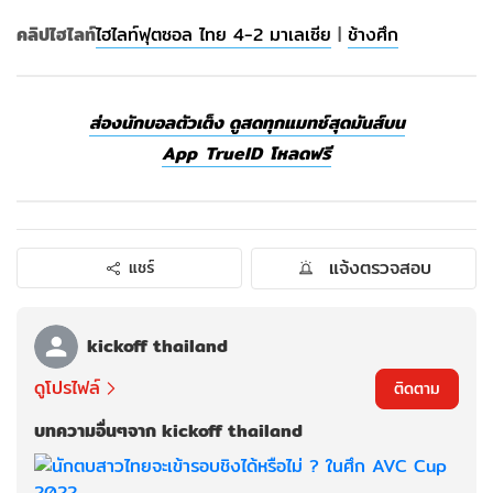
คลิปไฮไลท์
ไฮไลท์ฟุตซอล ไทย 4-2 มาเลเซีย
|
ช้างศึก
ส่องนักบอลตัวเต็ง ดูสดทุกแมทช์สุดมันส์บน
App TrueID โหลดฟรี
แจ้งตรวจสอบ
แชร์
kickoff thailand
ดูโปรไฟล์
ติดตาม
บทความอื่นๆจาก kickoff thailand