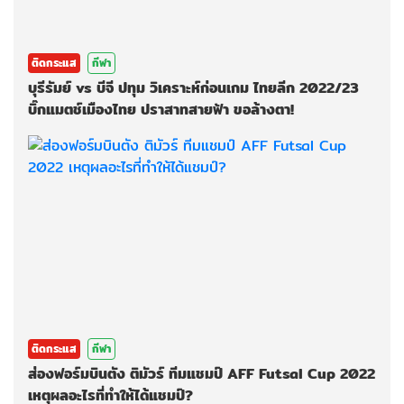
ติดกระแส
กีฬา
บุรีรัมย์ vs บีจี ปทุม วิเคราะห์ก่อนเกม ไทยลีก 2022/23
บิ๊กแมตช์เมืองไทย ปราสาทสายฟ้า ขอล้างตา!
ติดกระแส
กีฬา
ส่องฟอร์มบินตัง ติมัวร์ ทีมแชมป์ AFF Futsal Cup 2022
เหตุผลอะไรที่ทำให้ได้แชมป์?