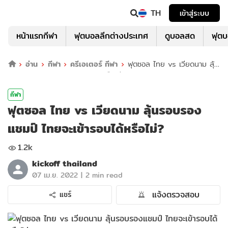
TH
เข้าสู่ระบบ
หน้าแรกกีฬา
ฟุตบอลลีกต่างประเทศ
ดูบอลสด
ฟุต
อ่าน
กีฬา
ครีเอเตอร์ กีฬา
ฟุตซอล ไทย vs เวียดนาม ลุ้น
รอบรองแชมป์ ไทยจะเข้ารอบได้หรือไม่?
กีฬา
ฟุตซอล ไทย vs เวียดนาม ลุ้นรอบรอง
แชมป์ ไทยจะเข้ารอบได้หรือไม่?
1.2k
kickoff thailand
|
07 เม.ย. 2022
2 min read
แจ้งตรวจสอบ
แชร์